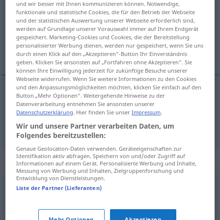
und wir besser mit Ihnen kommunizieren können. Notwendige,
funktionale und statistische Cookies, die für den Betrieb der Webseite
Übersicht aller Übersetzungen
und der statistischen Auswertung unserer Webseite erforderlich sind,
werden auf Grundlage unserer Vorauswahl immer auf Ihrem Endgerät
(Für mehr Details die Übersetzung anklicken/antippen)
gespeichert. Marketing-Cookies und Cookies, die der Bereitstellung
personalisierter Werbung dienen, werden nur gespeichert, wenn Sie uns
起きる, 立ち上がる
durch einen Klick auf den „Akzeptieren“-Button Ihr Einverständnis
geben. Klicken Sie ansonsten auf „Fortfahren ohne Akzeptieren“. Sie
können Ihre Einwilligung jederzeit für zukünftige Besuche unserer
Webseite widerrufen. Wenn Sie weitere Informationen zu den Cookies
und den Anpassungsmöglichkeiten möchten, klicken Sie einfach auf den
Button „Mehr Optionen“. Weitergehende Hinweise zu der
起きる
[okiru]
aufstehen
morgens
Datenverarbeitung entnehmen Sie ansonsten unserer
Datenschutzerklärung
. Hier finden Sie unser
Impressum
.
立ち上がる
[tachiagaru]
aufstehen
vom Stuhl
Wir und unsere Partner verarbeiten Daten, um
Folgendes bereitzustellen:
Genaue Geolocation-Daten verwenden. Geräteeigenschaften zur
Identifikation aktiv abfragen. Speichern von und/oder Zugriff auf
Synonyme für "aufstehen"
Informationen auf einem Gerät. Personalisierte Werbung und Inhalte,
Messung von Werbung und Inhalten, Zielgruppenforschung und
Entwicklung von Dienstleistungen.
Liste der Partner (Lieferanten)
(sich) erheben
Mehr Optionen
Akzeptieren