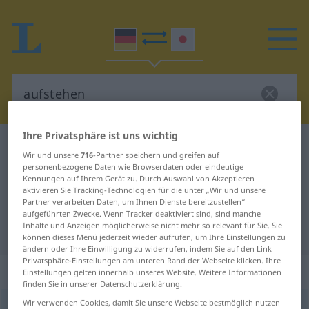
Ihre Privatsphäre ist uns wichtig
Deutsch-Japanisch Wörterbuch
aufstehen
Wir und unsere
716
-Partner speichern und greifen auf
Deutsch-Japanisch Übersetzung
personenbezogene Daten wie Browserdaten oder eindeutige
Kennungen auf Ihrem Gerät zu. Durch Auswahl von Akzeptieren
für "aufstehen"
aktivieren Sie Tracking-Technologien für die unter „Wir und unsere
Partner verarbeiten Daten, um Ihnen Dienste bereitzustellen“
aufgeführten Zwecke. Wenn Tracker deaktiviert sind, sind manche
Inhalte und Anzeigen möglicherweise nicht mehr so relevant für Sie. Sie
"aufstehen" Japanisch Übersetzung
können dieses Menü jederzeit wieder aufrufen, um Ihre Einstellungen zu
ändern oder Ihre Einwilligung zu widerrufen, indem Sie auf den Link
Privatsphäre-Einstellungen am unteren Rand der Webseite klicken. Ihre
„aufstehen“
Einstellungen gelten innerhalb unseres Website. Weitere Informationen
finden Sie in unserer Datenschutzerklärung.
Wir verwenden Cookies, damit Sie unsere Webseite bestmöglich nutzen
aufstehen