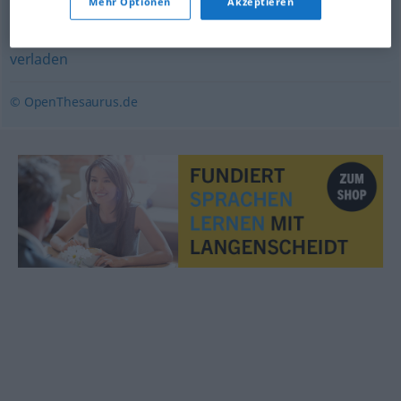
Mehr Optionen
Akzeptieren
tragen
,
schleppen
verladen
© OpenThesaurus.de