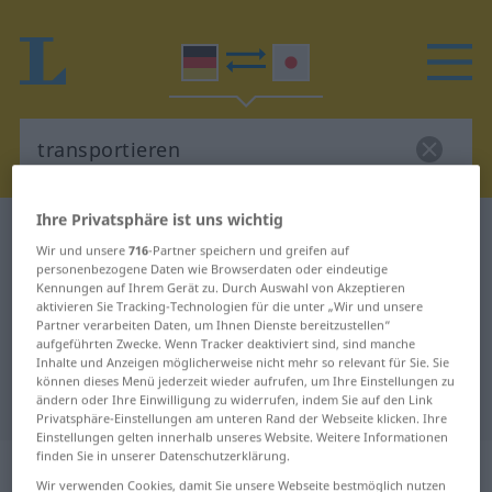
Ihre Privatsphäre ist uns wichtig
Deutsch-Japanisch Wörterbuch
transportieren
Wir und unsere
716
-Partner speichern und greifen auf
Deutsch-Japanisch Übersetzung
personenbezogene Daten wie Browserdaten oder eindeutige
Kennungen auf Ihrem Gerät zu. Durch Auswahl von Akzeptieren
für "transportieren"
aktivieren Sie Tracking-Technologien für die unter „Wir und unsere
Partner verarbeiten Daten, um Ihnen Dienste bereitzustellen“
aufgeführten Zwecke. Wenn Tracker deaktiviert sind, sind manche
"transportieren" Japanisch
Inhalte und Anzeigen möglicherweise nicht mehr so relevant für Sie. Sie
können dieses Menü jederzeit wieder aufrufen, um Ihre Einstellungen zu
Übersetzung
ändern oder Ihre Einwilligung zu widerrufen, indem Sie auf den Link
Privatsphäre-Einstellungen am unteren Rand der Webseite klicken. Ihre
Einstellungen gelten innerhalb unseres Website. Weitere Informationen
finden Sie in unserer Datenschutzerklärung.
„transportieren“
Wir verwenden Cookies, damit Sie unsere Webseite bestmöglich nutzen