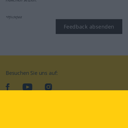
*Pflichtfeld
Feedback absenden
Besuchen Sie uns auf:
facebook
YouTube
Instagram
Langenscheidt