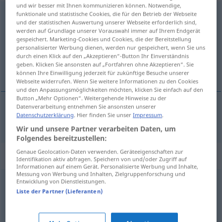
und wir besser mit Ihnen kommunizieren können. Notwendige,
transportieren
funktionale und statistische Cookies, die für den Betrieb der Webseite
und der statistischen Auswertung unserer Webseite erforderlich sind,
werden auf Grundlage unserer Vorauswahl immer auf Ihrem Endgerät
Übersicht aller Übersetzungen
gespeichert. Marketing-Cookies und Cookies, die der Bereitstellung
(Für mehr Details die Übersetzung anklicken/antippen)
personalisierter Werbung dienen, werden nur gespeichert, wenn Sie uns
durch einen Klick auf den „Akzeptieren“-Button Ihr Einverständnis
geben. Klicken Sie ansonsten auf „Fortfahren ohne Akzeptieren“. Sie
輸送する
können Ihre Einwilligung jederzeit für zukünftige Besuche unserer
Webseite widerrufen. Wenn Sie weitere Informationen zu den Cookies
und den Anpassungsmöglichkeiten möchten, klicken Sie einfach auf den
Button „Mehr Optionen“. Weitergehende Hinweise zu der
Datenverarbeitung entnehmen Sie ansonsten unserer
Datenschutzerklärung
. Hier finden Sie unser
Impressum
.
輸送する
[yusō suru]
transportieren
Wir und unsere Partner verarbeiten Daten, um
Folgendes bereitzustellen:
Genaue Geolocation-Daten verwenden. Geräteeigenschaften zur
Synonyme für "transportieren"
Identifikation aktiv abfragen. Speichern von und/oder Zugriff auf
Informationen auf einem Gerät. Personalisierte Werbung und Inhalte,
Messung von Werbung und Inhalten, Zielgruppenforschung und
Entwicklung von Dienstleistungen.
bringen
,
verbringen (Amtsdeutsch)
,
fahren
,
befördern
,
Liste der Partner (Lieferanten)
schaffen