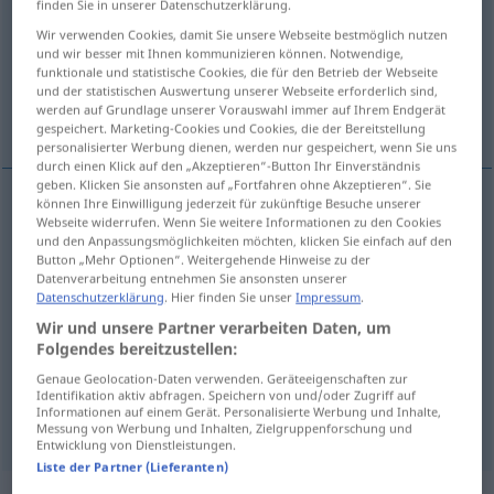
finden Sie in unserer Datenschutzerklärung.
Wir verwenden Cookies, damit Sie unsere Webseite bestmöglich nutzen
Übersicht aller Übersetzungen
und wir besser mit Ihnen kommunizieren können. Notwendige,
(Für mehr Details die Übersetzung anklicken/antippen)
funktionale und statistische Cookies, die für den Betrieb der Webseite
und der statistischen Auswertung unserer Webseite erforderlich sind,
werden auf Grundlage unserer Vorauswahl immer auf Ihrem Endgerät
入れる, はめ込む, 任命する, 始まる
gespeichert. Marketing-Cookies und Cookies, die der Bereitstellung
personalisierter Werbung dienen, werden nur gespeichert, wenn Sie uns
durch einen Klick auf den „Akzeptieren“-Button Ihr Einverständnis
geben. Klicken Sie ansonsten auf „Fortfahren ohne Akzeptieren“. Sie
können Ihre Einwilligung jederzeit für zukünftige Besuche unserer
Webseite widerrufen. Wenn Sie weitere Informationen zu den Cookies
入れる
[ireru]
einsetzen
und den Anpassungsmöglichkeiten möchten, klicken Sie einfach auf den
Button „Mehr Optionen“. Weitergehende Hinweise zu der
Datenverarbeitung entnehmen Sie ansonsten unserer
はめ込む
[hamekomu]
einsetzen
einfügen
Datenschutzerklärung
. Hier finden Sie unser
Impressum
.
Wir und unsere Partner verarbeiten Daten, um
任命する
[ninmei suru]
einsetzen
in ein Amt
Folgendes bereitzustellen:
Genaue Geolocation-Daten verwenden. Geräteeigenschaften zur
始まる
[hajimaru]
einsetzen
beginnen
Identifikation aktiv abfragen. Speichern von und/oder Zugriff auf
Informationen auf einem Gerät. Personalisierte Werbung und Inhalte,
Messung von Werbung und Inhalten, Zielgruppenforschung und
Entwicklung von Dienstleistungen.
Liste der Partner (Lieferanten)