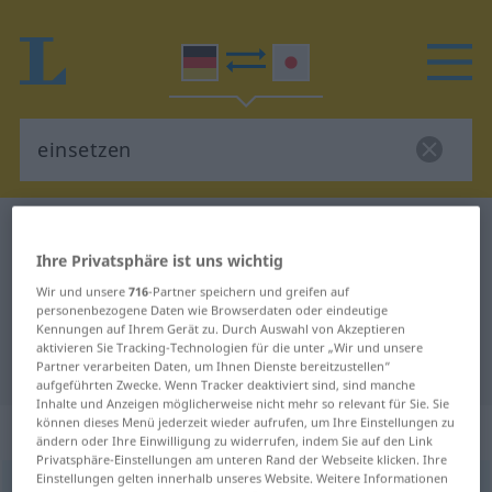
Deutsch-Japanisch Wörterbuch
einsetzen
Ihre Privatsphäre ist uns wichtig
Deutsch-Japanisch Übersetzung
Wir und unsere
716
-Partner speichern und greifen auf
für "einsetzen"
personenbezogene Daten wie Browserdaten oder eindeutige
Kennungen auf Ihrem Gerät zu. Durch Auswahl von Akzeptieren
aktivieren Sie Tracking-Technologien für die unter „Wir und unsere
"einsetzen" Japanisch Übersetzung
Partner verarbeiten Daten, um Ihnen Dienste bereitzustellen“
aufgeführten Zwecke. Wenn Tracker deaktiviert sind, sind manche
Inhalte und Anzeigen möglicherweise nicht mehr so relevant für Sie. Sie
können dieses Menü jederzeit wieder aufrufen, um Ihre Einstellungen zu
„einsetzen“
ändern oder Ihre Einwilligung zu widerrufen, indem Sie auf den Link
Privatsphäre-Einstellungen am unteren Rand der Webseite klicken. Ihre
Einstellungen gelten innerhalb unseres Website. Weitere Informationen
einsetzen