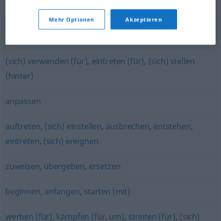
Synonyme für "einsetzen"
Mehr Optionen
Akzeptieren
einführen
,
prägen
,
entwickeln
,
realisieren
(sich) verwenden (für)
,
eintreten (für)
,
(sich) stellen
(hinter)
anpassen
auftreten
,
(sich) einstellen
,
ausbrechen
,
entstehen
,
eintreten
,
(sich) ereignen
zuweisen
,
übergeben
,
ersetzen
beginnen
,
anfangen
,
starten (mit)
werben (für)
,
kämpfen (für, um)
,
streiten (für)
,
(sich)