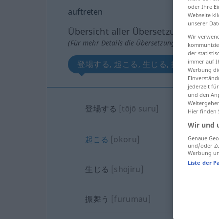
oder Ihre E
auftreten
Webseite kli
unserer Dat
Übersicht aller Übersetzungen
Wir verwend
(Für mehr Details die Übersetzung anklicken/an
kommunizier
der statist
immer auf I
登場する, 起こる, 生じる, 振舞う
Werbung die
Einverständ
jederzeit f
und den Anp
Weitergehen
登場する
[tōjō suru]
Hier finden
Wir und 
起こる
[okoru]
Genaue Geol
und/oder Zu
Werbung und
Liste der P
生じる
[shōjiru]
振舞う
[furumau]