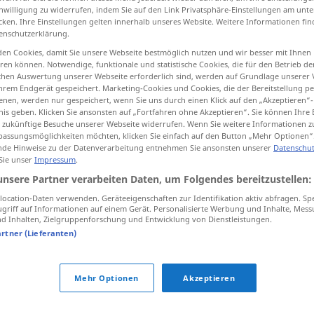
inwilligung zu widerrufen, indem Sie auf den Link Privatsphäre-Einstellungen am unt
cken. Ihre Einstellungen gelten innerhalb unseres Website. Weitere Informationen fin
enschutzerklärung.
en Cookies, damit Sie unsere Webseite bestmöglich nutzen und wir besser mit Ihnen
tippen)
en können. Notwendige, funktionale und statistische Cookies, die für den Betrieb d
ischen Auswertung unserer Webseite erforderlich sind, werden auf Grundlage unserer
hrem Endgerät gespeichert. Marketing-Cookies und Cookies, die der Bereitstellung per
nen, werden nur gespeichert, wenn Sie uns durch einen Klick auf den „Akzeptieren“-
nis geben. Klicken Sie ansonsten auf „Fortfahren ohne Akzeptieren“. Sie können Ihre 
ür zukünftige Besuche unserer Webseite widerrufen. Wenn Sie weitere Informationen 
assungsmöglichkeiten möchten, klicken Sie einfach auf den Button „Mehr Optionen“
de Hinweise zu der Datenverarbeitung entnehmen Sie ansonsten unserer
Datenschut
auftreten
THEAT
 Sie unser
Impressum
.
unsere Partner verarbeiten Daten, um Folgendes bereitzustellen:
auftreten
Schwierigkeiten
ocation-Daten verwenden. Geräteeigenschaften zur Identifikation aktiv abfragen. Sp
griff auf Informationen auf einem Gerät. Personalisierte Werbung und Inhalte, Mes
 Inhalten, Zielgruppenforschung und Entwicklung von Dienstleistungen.
artner (Lieferanten)
auftreten
Mehr Optionen
Akzeptieren
auftreten
sich benehmen