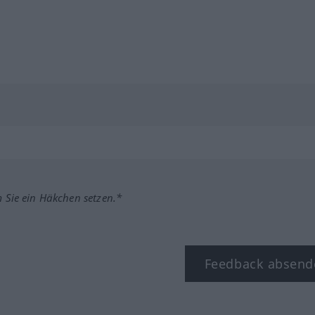
m Sie ein Häkchen setzen.*
Feedback absend