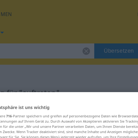
HMEN
Übersetzen
 für "auftreten"
atsphäre ist uns wichtig
zung
sere
716
-Partner speichern und greifen auf personenbezogene Daten wie Browserdat
Kennungen auf Ihrem Gerät zu. Durch Auswahl von Akzeptieren aktivieren Sie Trackin
n für die unter „Wir und unsere Partner verarbeiten Daten, um Ihnen Dienste bereitz
n Zwecke. Wenn Tracker deaktiviert sind, sind manche Inhalte und Anzeigen mögliche
evant für Sie. Sie können dieses Menü jederzeit wieder aufrufen, um Ihre Einstellung