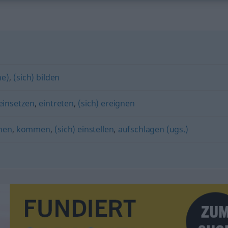
ne)
,
(sich) bilden
einsetzen
,
eintreten
,
(sich) ereignen
nen
,
kommen
,
(sich) einstellen
,
aufschlagen (ugs.)