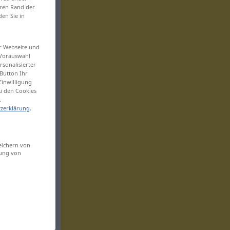
eren Rand der
den Sie in
er Webseite und
 Vorauswahl
sonalisierter
Button Ihr
Einwilligung
zu den Cookies
.
zerklärung
.
eichern von
sung von