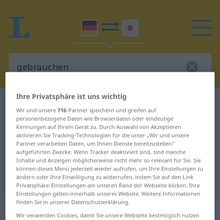
Ihre Privatsphäre ist uns wichtig
Deutsch-Japanisch Wörterbuch
gebrauchen
Wir und unsere
716
-Partner speichern und greifen auf
Deutsch-Japanisch Übersetzung
personenbezogene Daten wie Browserdaten oder eindeutige
Kennungen auf Ihrem Gerät zu. Durch Auswahl von Akzeptieren
für "gebrauchen"
aktivieren Sie Tracking-Technologien für die unter „Wir und unsere
Partner verarbeiten Daten, um Ihnen Dienste bereitzustellen“
aufgeführten Zwecke. Wenn Tracker deaktiviert sind, sind manche
Inhalte und Anzeigen möglicherweise nicht mehr so relevant für Sie. Sie
"gebrauchen" Japanisch
können dieses Menü jederzeit wieder aufrufen, um Ihre Einstellungen zu
ändern oder Ihre Einwilligung zu widerrufen, indem Sie auf den Link
Übersetzung
Privatsphäre-Einstellungen am unteren Rand der Webseite klicken. Ihre
Einstellungen gelten innerhalb unseres Website. Weitere Informationen
finden Sie in unserer Datenschutzerklärung.
„gebrauchen“
Wir verwenden Cookies, damit Sie unsere Webseite bestmöglich nutzen