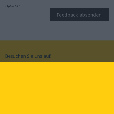
*Pflichtfeld
Feedback absenden
Besuchen Sie uns auf:
facebook
YouTube
Instagram
Langenscheidt