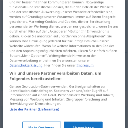
und wir besser mit Ihnen kommunizieren können. Notwendige,
funktionale und statistische Cookies, die für den Betrieb der Webseite
gebrauchen
und der statistischen Auswertung unserer Webseite erforderlich sind,
werden auf Grundlage unserer Vorauswahl immer auf Ihrem Endgerät
Übersicht aller Übersetzungen
gespeichert. Marketing-Cookies und Cookies, die der Bereitstellung
(Für mehr Details die Übersetzung anklicken/antippen)
personalisierter Werbung dienen, werden nur gespeichert, wenn Sie uns
durch einen Klick auf den „Akzeptieren“-Button Ihr Einverständnis
geben. Klicken Sie ansonsten auf „Fortfahren ohne Akzeptieren“. Sie
使う
können Ihre Einwilligung jederzeit für zukünftige Besuche unserer
Webseite widerrufen. Wenn Sie weitere Informationen zu den Cookies
und den Anpassungsmöglichkeiten möchten, klicken Sie einfach auf den
Button „Mehr Optionen“. Weitergehende Hinweise zu der
Datenverarbeitung entnehmen Sie ansonsten unserer
Datenschutzerklärung
. Hier finden Sie unser
Impressum
.
使う
[tsukau]
gebrauchen
Wir und unsere Partner verarbeiten Daten, um
Folgendes bereitzustellen:
Genaue Geolocation-Daten verwenden. Geräteeigenschaften zur
Identifikation aktiv abfragen. Speichern von und/oder Zugriff auf
Informationen auf einem Gerät. Personalisierte Werbung und Inhalte,
Synonyme für "gebrauchen"
Messung von Werbung und Inhalten, Zielgruppenforschung und
Entwicklung von Dienstleistungen.
Liste der Partner (Lieferanten)
nutzen
,
anwenden
,
verwenden
,
benutzen
,
nehmen
(ugs.)
,
(Betriebsart ...) fahren
,
einsetzen
Mehr Optionen
Akzeptieren