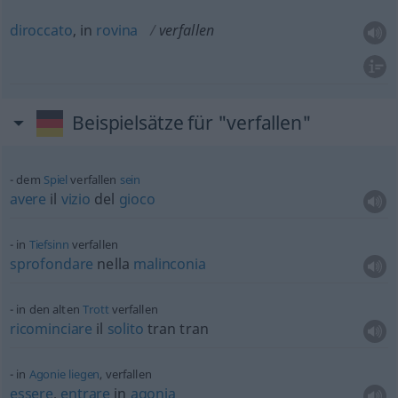
diroccato
, in
rovina
verfallen
Beispielsätze für "verfallen"
dem
Spiel
verfallen
sein
avere
il
vizio
del
gioco
in
Tiefsinn
verfallen
sprofondare
nella
malinconia
in den alten
Trott
verfallen
ricominciare
il
solito
tran tran
in
Agonie
liegen
, verfallen
essere
,
entrare
in
agonia