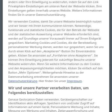
ändern oder Ihre Einwilligung zu widerrufen, indem Sie auf den Link
Privatsphäre-Einstellungen am unteren Rand der Webseite klicken. Ihre
Übersicht aller Übersetzungen
Einstellungen gelten innerhalb unseres Website. Weitere Informationen
finden Sie in unserer Datenschutzerklärung.
(Für mehr Details die Übersetzung anklicken/antippen)
Wir verwenden Cookies, damit Sie unsere Webseite bestmöglich nutzen
rovinare, andare in rovina
deperire
und wir besser mit Ihnen kommunizieren können. Notwendige,
funktionale und statistische Cookies, die für den Betrieb der Webseite
und der statistischen Auswertung unserer Webseite erforderlich sind,
werden auf Grundlage unserer Vorauswahl immer auf Ihrem Endgerät
decadere, declinare
scadere
gespeichert. Marketing-Cookies und Cookies, die der Bereitstellung
personalisierter Werbung dienen, werden nur gespeichert, wenn Sie uns
durch einen Klick auf den „Akzeptieren“-Button Ihr Einverständnis
Weitere Beispiele...
geben. Klicken Sie ansonsten auf „Fortfahren ohne Akzeptieren“. Sie
können Ihre Einwilligung jederzeit für zukünftige Besuche unserer
Webseite widerrufen. Wenn Sie weitere Informationen zu den Cookies
und den Anpassungsmöglichkeiten möchten, klicken Sie einfach auf den
Button „Mehr Optionen“. Weitergehende Hinweise zu der
Datenverarbeitung entnehmen Sie ansonsten unserer
rovinare
,
andare
in
rovina
verfallen
Gebäude
Datenschutzerklärung
. Hier finden Sie unser
Impressum
.
Wir und unsere Partner verarbeiten Daten, um
Folgendes bereitzustellen:
deperire
verfallen
an Kraft verlieren
Genaue Geolocation-Daten verwenden. Geräteeigenschaften zur
Identifikation aktiv abfragen. Speichern von und/oder Zugriff auf
Informationen auf einem Gerät. Personalisierte Werbung und Inhalte,
Messung von Werbung und Inhalten, Zielgruppenforschung und