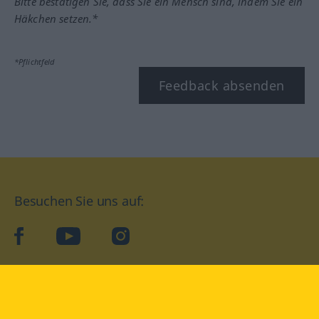
Bitte bestätigen Sie, dass Sie ein Mensch sind, indem Sie ein
Häkchen setzen.*
*Pflichtfeld
Feedback absenden
Besuchen Sie uns auf:
facebook
YouTube
Instagram
Langenscheidt