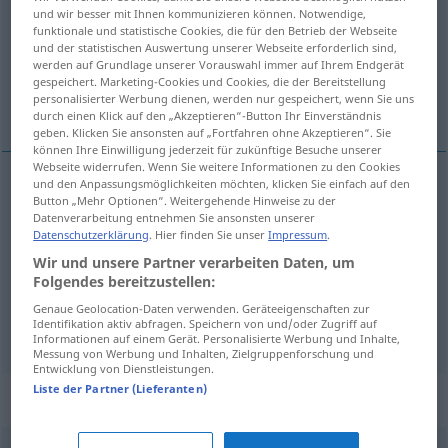
und wir besser mit Ihnen kommunizieren können. Notwendige,
funktionale und statistische Cookies, die für den Betrieb der Webseite
Übersicht aller Übersetzungen
und der statistischen Auswertung unserer Webseite erforderlich sind,
(Für mehr Details die Übersetzung anklicken/antippen)
werden auf Grundlage unserer Vorauswahl immer auf Ihrem Endgerät
gespeichert. Marketing-Cookies und Cookies, die der Bereitstellung
personalisierter Werbung dienen, werden nur gespeichert, wenn Sie uns
obliquità, inclinazione
piano inclinato
durch einen Klick auf den „Akzeptieren“-Button Ihr Einverständnis
geben. Klicken Sie ansonsten auf „Fortfahren ohne Akzeptieren“. Sie
können Ihre Einwilligung jederzeit für zukünftige Besuche unserer
Webseite widerrufen. Wenn Sie weitere Informationen zu den Cookies
und den Anpassungsmöglichkeiten möchten, klicken Sie einfach auf den
Button „Mehr Optionen“. Weitergehende Hinweise zu der
obliquità
f
Schräge
schräge Beschaffenheit
Datenverarbeitung entnehmen Sie ansonsten unserer
Datenschutzerklärung
. Hier finden Sie unser
Impressum
.
inclinazione
f
Schräge
schräge Beschaffenheit
Wir und unsere Partner verarbeiten Daten, um
Folgendes bereitzustellen:
Genaue Geolocation-Daten verwenden. Geräteeigenschaften zur
piano
Identifikation aktiv abfragen. Speichern von und/oder Zugriff auf
m
inclinato
Schräge
schräge Fläche
Informationen auf einem Gerät. Personalisierte Werbung und Inhalte,
Messung von Werbung und Inhalten, Zielgruppenforschung und
Entwicklung von Dienstleistungen.
Liste der Partner (Lieferanten)
Synonyme für "Schräge"