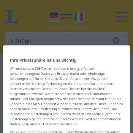
Ihre Privatsphäre ist uns wichtig
Deutsch-Italienisch Wörterbuch
Schräge
Wir und unsere
716
-Partner speichern und greifen auf
Deutsch-Italienisch Übersetzung
personenbezogene Daten wie Browserdaten oder eindeutige
Kennungen auf Ihrem Gerät zu. Durch Auswahl von Akzeptieren
für "Schräge"
aktivieren Sie Tracking-Technologien für die unter „Wir und unsere
Partner verarbeiten Daten, um Ihnen Dienste bereitzustellen“
aufgeführten Zwecke. Wenn Tracker deaktiviert sind, sind manche
"Schräge" Italienisch Übersetzung
Inhalte und Anzeigen möglicherweise nicht mehr so relevant für Sie. Sie
können dieses Menü jederzeit wieder aufrufen, um Ihre Einstellungen zu
ändern oder Ihre Einwilligung zu widerrufen, indem Sie auf den Link
Privatsphäre-Einstellungen am unteren Rand der Webseite klicken. Ihre
„Schräge“
: Femininum
Einstellungen gelten innerhalb unseres Website. Weitere Informationen
finden Sie in unserer Datenschutzerklärung.
Schräge
Wir verwenden Cookies, damit Sie unsere Webseite bestmöglich nutzen
f
<
-
;
-n
>