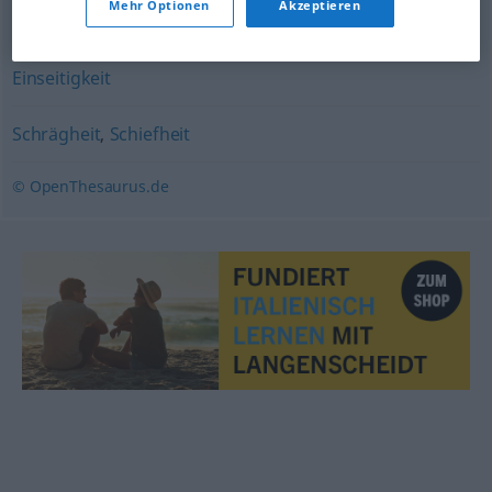
Mehr Optionen
Akzeptieren
Abschrägung
,
Fase
,
Schrägkante
Einseitigkeit
Schrägheit
,
Schiefheit
© OpenThesaurus.de