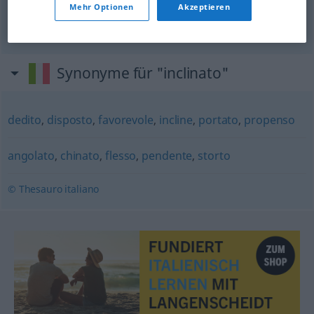
Mehr Optionen
Akzeptieren
schiefe
Ebene
f
Synonyme für "inclinato"
dedito
,
disposto
,
favorevole
,
incline
,
portato
,
propenso
angolato
,
chinato
,
flesso
,
pendente
,
storto
© Thesauro italiano