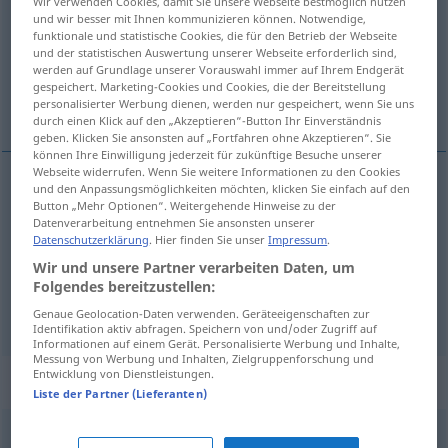
Wir verwenden Cookies, damit Sie unsere Webseite bestmöglich nutzen
und wir besser mit Ihnen kommunizieren können. Notwendige,
Übersicht aller Übersetzungen
funktionale und statistische Cookies, die für den Betrieb der Webseite
und der statistischen Auswertung unserer Webseite erforderlich sind,
(Für mehr Details die Übersetzung anklicken/antippen)
werden auf Grundlage unserer Vorauswahl immer auf Ihrem Endgerät
gespeichert. Marketing-Cookies und Cookies, die der Bereitstellung
schräg
schief
personalisierter Werbung dienen, werden nur gespeichert, wenn Sie uns
durch einen Klick auf den „Akzeptieren“-Button Ihr Einverständnis
geben. Klicken Sie ansonsten auf „Fortfahren ohne Akzeptieren“. Sie
können Ihre Einwilligung jederzeit für zukünftige Besuche unserer
Webseite widerrufen. Wenn Sie weitere Informationen zu den Cookies
und den Anpassungsmöglichkeiten möchten, klicken Sie einfach auf den
schräg
inclinato
Button „Mehr Optionen“. Weitergehende Hinweise zu der
Datenverarbeitung entnehmen Sie ansonsten unserer
Datenschutzerklärung
. Hier finden Sie unser
Impressum
.
Wir und unsere Partner verarbeiten Daten, um
schief
inclinato
Folgendes bereitzustellen:
Genaue Geolocation-Daten verwenden. Geräteeigenschaften zur
Identifikation aktiv abfragen. Speichern von und/oder Zugriff auf
Informationen auf einem Gerät. Personalisierte Werbung und Inhalte,
Messung von Werbung und Inhalten, Zielgruppenforschung und
Entwicklung von Dienstleistungen.
Beispielsätze für "inclinato"
Liste der Partner (Lieferanten)
piano
inclinato