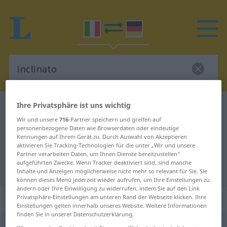
Ihre Privatsphäre ist uns wichtig
Italienisch-Deutsch Wörterbuch
inclinato
Wir und unsere
716
-Partner speichern und greifen auf
Italienisch-Deutsch Übersetzung
personenbezogene Daten wie Browserdaten oder eindeutige
für "inclinato"
Kennungen auf Ihrem Gerät zu. Durch Auswahl von Akzeptieren
aktivieren Sie Tracking-Technologien für die unter „Wir und unsere
Partner verarbeiten Daten, um Ihnen Dienste bereitzustellen“
aufgeführten Zwecke. Wenn Tracker deaktiviert sind, sind manche
"inclinato" Deutsch Übersetzung
Inhalte und Anzeigen möglicherweise nicht mehr so relevant für Sie. Sie
können dieses Menü jederzeit wieder aufrufen, um Ihre Einstellungen zu
ändern oder Ihre Einwilligung zu widerrufen, indem Sie auf den Link
„inclinato“
: aggettivo
Privatsphäre-Einstellungen am unteren Rand der Webseite klicken. Ihre
Einstellungen gelten innerhalb unseres Website. Weitere Informationen
finden Sie in unserer Datenschutzerklärung.
inclinato
[iŋkliˈnaːto]
adj