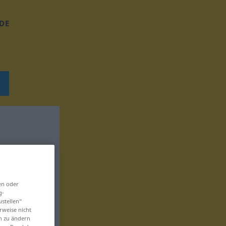
DE
en oder
g-
ustellen“
rweise nicht
en zu ändern