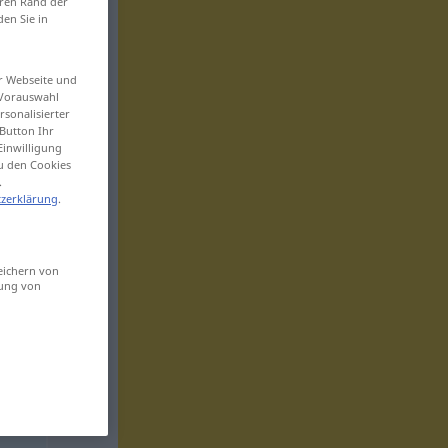
eren Rand der
den Sie in
er Webseite und
 Vorauswahl
sonalisierter
Button Ihr
Einwilligung
zu den Cookies
.
zerklärung
.
eichern von
sung von