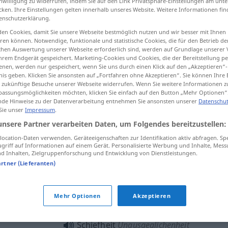
inwilligung zu widerrufen, indem Sie auf den Link Privatsphäre-Einstellungen am unt
cken. Ihre Einstellungen gelten innerhalb unseres Website. Weitere Informationen fin
enschutzerklärung.
en Cookies, damit Sie unsere Webseite bestmöglich nutzen und wir besser mit Ihnen
en können. Notwendige, funktionale und statistische Cookies, die für den Betrieb d
tippen)
ischen Auswertung unserer Webseite erforderlich sind, werden auf Grundlage unserer
hrem Endgerät gespeichert. Marketing-Cookies und Cookies, die der Bereitstellung per
lateralità
nen, werden nur gespeichert, wenn Sie uns durch einen Klick auf den „Akzeptieren“-
nis geben. Klicken Sie ansonsten auf „Fortfahren ohne Akzeptieren“. Sie können Ihre 
ür zukünftige Besuche unserer Webseite widerrufen. Wenn Sie weitere Informationen 
assungsmöglichkeiten möchten, klicken Sie einfach auf den Button „Mehr Optionen“
de Hinweise zu der Datenverarbeitung entnehmen Sie ansonsten unserer
Datenschut
Schiefe
 Sie unser
Impressum
.
Schiefheit → siehe „
“
unsere Partner verarbeiten Daten, um Folgendes bereitzustellen:
Schiefheit
Ungenauigkeit
ocation-Daten verwenden. Geräteeigenschaften zur Identifikation aktiv abfragen. Sp
griff auf Informationen auf einem Gerät. Personalisierte Werbung und Inhalte, Mes
 Inhalten, Zielgruppenforschung und Entwicklung von Dienstleistungen.
artner (Lieferanten)
die Schiefheit eines Ausdrucks
Mehr Optionen
Akzeptieren
Schiefheit
Unausgeglichenheit