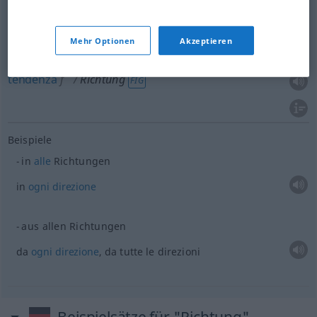
Mehr Optionen
Akzeptieren
corrente
f
Richtung
FIG
tendenza
f
Richtung
FIG
Beispiele
in
alle
Richtungen
in
ogni
direzione
aus allen Richtungen
da
ogni
direzione
, da tutte le direzioni