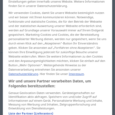
Einstellungen gelten innerhalb unseres Website. Weitere Informationen
finden Sie in unserer Datenschutzerklärung.
Übersicht aller Übersetzungen
Wir verwenden Cookies, damit Sie unsere Webseite bestmöglich nutzen
(Für mehr Details die Übersetzung anklicken/antippen)
und wir besser mit Ihnen kommunizieren können. Notwendige,
funktionale und statistische Cookies, die für den Betrieb der Webseite
und der statistischen Auswertung unserer Webseite erforderlich sind,
direzione
orientamento, taglio
werden auf Grundlage unserer Vorauswahl immer auf Ihrem Endgerät
gespeichert. Marketing-Cookies und Cookies, die der Bereitstellung
personalisierter Werbung dienen, werden nur gespeichert, wenn Sie uns
corrente, tendenza
Weitere Beispiele...
durch einen Klick auf den „Akzeptieren“-Button Ihr Einverständnis
geben. Klicken Sie ansonsten auf „Fortfahren ohne Akzeptieren“. Sie
können Ihre Einwilligung jederzeit für zukünftige Besuche unserer
Webseite widerrufen. Wenn Sie weitere Informationen zu den Cookies
und den Anpassungsmöglichkeiten möchten, klicken Sie einfach auf den
Button „Mehr Optionen“. Weitergehende Hinweise zu der
direzione
f
Richtung
Datenverarbeitung entnehmen Sie ansonsten unserer
Datenschutzerklärung
. Hier finden Sie unser
Impressum
.
Wir und unsere Partner verarbeiten Daten, um
Folgendes bereitzustellen:
orientamento
m
Richtung
Verlauf
Genaue Geolocation-Daten verwenden. Geräteeigenschaften zur
Identifikation aktiv abfragen. Speichern von und/oder Zugriff auf
Informationen auf einem Gerät. Personalisierte Werbung und Inhalte,
Messung von Werbung und Inhalten, Zielgruppenforschung und
taglio
m
Richtung
Verlauf
Entwicklung von Dienstleistungen.
Liste der Partner (Lieferanten)