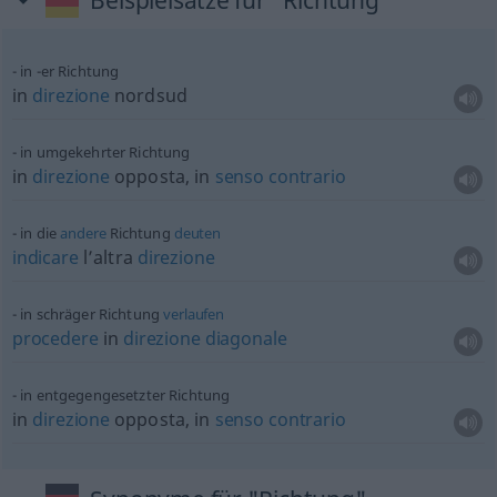
Beispielsätze für "Richtung"
in -er Richtung
in
direzione
nordsud
in umgekehrter Richtung
in
direzione
opposta, in
senso
contrario
in die
andere
Richtung
deuten
indicare
l’altra
direzione
in schräger Richtung
verlaufen
procedere
in
direzione
diagonale
in entgegengesetzter Richtung
in
direzione
opposta, in
senso
contrario