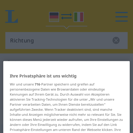
Deutsch-Italienisch Wörterbuch
Richtung
Deutsch-Italienisch Übersetzung
Ihre Privatsphäre ist uns wichtig
für "Richtung"
Wir und unsere
716
-Partner speichern und greifen auf
personenbezogene Daten wie Browserdaten oder eindeutige
Kennungen auf Ihrem Gerät zu. Durch Auswahl von Akzeptieren
"Richtung" Italienisch Übersetzung
aktivieren Sie Tracking-Technologien für die unter „Wir und unsere
Partner verarbeiten Daten, um Ihnen Dienste bereitzustellen“
aufgeführten Zwecke. Wenn Tracker deaktiviert sind, sind manche
Inhalte und Anzeigen möglicherweise nicht mehr so relevant für Sie. Sie
„Richtung“
: Femininum
können dieses Menü jederzeit wieder aufrufen, um Ihre Einstellungen zu
ändern oder Ihre Einwilligung zu widerrufen, indem Sie auf den Link
Privatsphäre-Einstellungen am unteren Rand der Webseite klicken. Ihre
Richtung
f
<
-
;
-en
>