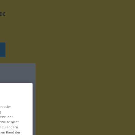
DE
en oder
g-
ustellen“
rweise nicht
en zu ändern
eren Rand der