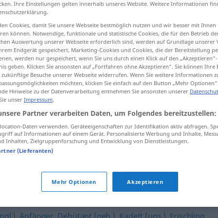
cken. Ihre Einstellungen gelten innerhalb unseres Website. Weitere Informationen fin
enschutzerklärung.
en Cookies, damit Sie unsere Webseite bestmöglich nutzen und wir besser mit Ihnen
en können. Notwendige, funktionale und statistische Cookies, die für den Betrieb d
tippen)
ischen Auswertung unserer Webseite erforderlich sind, werden auf Grundlage unserer
hrem Endgerät gespeichert. Marketing-Cookies und Cookies, die der Bereitstellung per
nen, werden nur gespeichert, wenn Sie uns durch einen Klick auf den „Akzeptieren“-
nis geben. Klicken Sie ansonsten auf „Fortfahren ohne Akzeptieren“. Sie können Ihre 
ür zukünftige Besuche unserer Webseite widerrufen. Wenn Sie weitere Informationen 
assungsmöglichkeiten möchten, klicken Sie einfach auf den Button „Mehr Optionen“
de Hinweise zu der Datenverarbeitung entnehmen Sie ansonsten unserer
Datenschut
 Sie unser
Impressum
.
Küken
unsere Partner verarbeiten Daten, um Folgendes bereitzustellen:
ocation-Daten verwenden. Geräteeigenschaften zur Identifikation aktiv abfragen. Sp
griff auf Informationen auf einem Gerät. Personalisierte Werbung und Inhalte, Mes
 Inhalten, Zielgruppenforschung und Entwicklung von Dienstleistungen.
artner (Lieferanten)
Mehr Optionen
Akzeptieren
d (ugs.)
,
Youngster (ugs., engl.)
,
Springinsfeld (ugs.)
,
gl.)
,
Anfänger
,
Debütant (geh.)
,
Kadett (ugs.)
,
Frischling