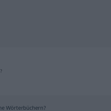
h?
ine Wörterbüchern?