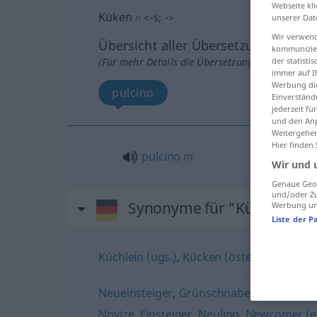
Webseite kli
Küken
n
<
-s
;
-
>
unserer Dat
Wir verwend
Übersicht aller Übersetzungen
kommunizier
(Für mehr Details die Übersetzung anklicken/an
der statist
immer auf I
Werbung die
pulcino
Einverständ
jederzeit f
und den Anp
Weitergehen
Hier finden
pulcino
m
Wir und 
Genaue Geol
und/oder Zu
Synonyme für "Küken"
Werbung und
Liste der P
Küchlein (ugs.)
,
Kücken (österr.)
Neueinsteiger
,
Grünschnabel (ugs.)
,
Spun
Novize
,
Einsteiger
,
Neuling
,
Newcomer (en