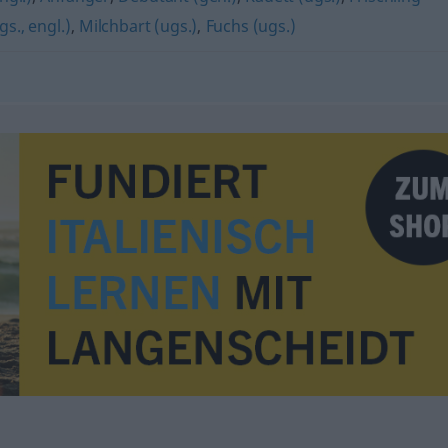
s., engl.)
,
Milchbart (ugs.)
,
Fuchs (ugs.)