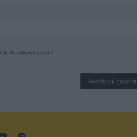
m Sie ein Häkchen setzen.*
Feedback absend
ook
YouTube
Instagram