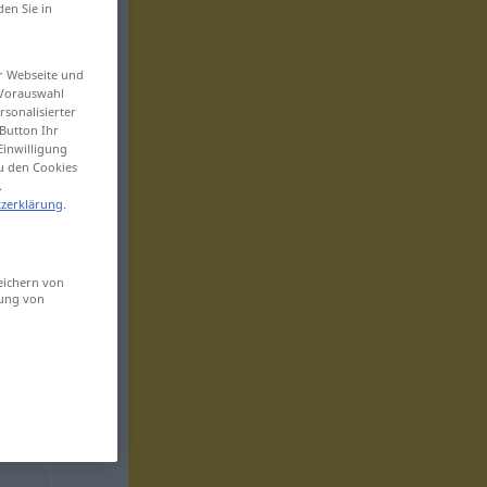
den Sie in
er Webseite und
 Vorauswahl
sonalisierter
Button Ihr
Einwilligung
zu den Cookies
.
zerklärung
.
eichern von
sung von