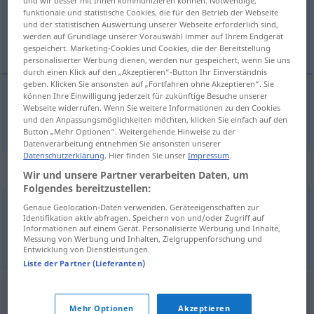
und wir besser mit Ihnen kommunizieren können. Notwendige,
funktionale und statistische Cookies, die für den Betrieb der Webseite
Übersicht aller Übersetzungen
und der statistischen Auswertung unserer Webseite erforderlich sind,
werden auf Grundlage unserer Vorauswahl immer auf Ihrem Endgerät
(Für mehr Details die Übersetzung anklicken/antippen)
gespeichert. Marketing-Cookies und Cookies, die der Bereitstellung
personalisierter Werbung dienen, werden nur gespeichert, wenn Sie uns
durch einen Klick auf den „Akzeptieren“-Button Ihr Einverständnis
geben. Klicken Sie ansonsten auf „Fortfahren ohne Akzeptieren“. Sie
können Ihre Einwilligung jederzeit für zukünftige Besuche unserer
Webseite widerrufen. Wenn Sie weitere Informationen zu den Cookies
Küken
Kücken
→ siehe „
“
ÖSTERR
und den Anpassungsmöglichkeiten möchten, klicken Sie einfach auf den
Button „Mehr Optionen“. Weitergehende Hinweise zu der
Datenverarbeitung entnehmen Sie ansonsten unserer
Datenschutzerklärung
. Hier finden Sie unser
Impressum
.
Synonyme für "Kücken"
Wir und unsere Partner verarbeiten Daten, um
Folgendes bereitzustellen:
Genaue Geolocation-Daten verwenden. Geräteeigenschaften zur
Küchlein (ugs.)
,
Küken
Identifikation aktiv abfragen. Speichern von und/oder Zugriff auf
Informationen auf einem Gerät. Personalisierte Werbung und Inhalte,
Messung von Werbung und Inhalten, Zielgruppenforschung und
© OpenThesaurus.de
Entwicklung von Dienstleistungen.
Liste der Partner (Lieferanten)
Mehr Optionen
Akzeptieren