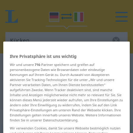
Ihre Privatsphäre ist uns wichtig
Deutsch-Italienisch Wörterbuch
Kücken
Wir und unsere
716
-Partner speichern und greifen auf
personenbezogene Daten wie Browserdaten oder eindeutige
Deutsch-Italienisch Übersetzung
Kennungen auf Ihrem Gerät zu. Durch Auswahl von Akzeptieren
aktivieren Sie Tracking-Technologien für die unter „Wir und unsere
für "Kücken"
Partner verarbeiten Daten, um Ihnen Dienste bereitzustellen“
aufgeführten Zwecke. Wenn Tracker deaktiviert sind, sind manche
Inhalte und Anzeigen möglicherweise nicht mehr so relevant für Sie. Sie
"Kücken" Italienisch Übersetzung
können dieses Menü jederzeit wieder aufrufen, um Ihre Einstellungen zu
ändern oder Ihre Einwilligung zu widerrufen, indem Sie auf den Link
Privatsphäre-Einstellungen am unteren Rand der Webseite klicken. Ihre
„Kücken“
Einstellungen gelten innerhalb unseres Website. Weitere Informationen
finden Sie in unserer Datenschutzerklärung.
Wir verwenden Cookies, damit Sie unsere Webseite bestmöglich nutzen
Kücken
ÖSTERR