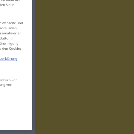
den Sie in
er Webseite und
 Vorauswahl
sonalisierter
Button Ihr
Einwilligung
zu den Cookies
.
zerklärung
.
eichern von
sung von