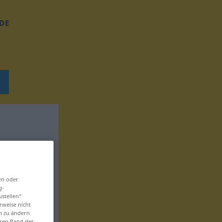
DE
en oder
g-
ustellen“
rweise nicht
en zu ändern
eren Rand der