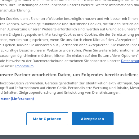
cken. Ihre Einstellungen gelten innerhalb unseres Website. Weitere Informationen fin
enschutzerklärung.
en Cookies, damit Sie unsere Webseite bestmöglich nutzen und wir besser mit Ihnen
en können. Notwendige, funktionale und statistische Cookies, die für den Betrieb d
tippen)
ischen Auswertung unserer Webseite erforderlich sind, werden auf Grundlage unserer
hrem Endgerät gespeichert. Marketing-Cookies und Cookies, die der Bereitstellung per
sspieler
nen, werden nur gespeichert, wenn Sie uns durch einen Klick auf den „Akzeptieren“-
nis geben. Klicken Sie ansonsten auf „Fortfahren ohne Akzeptieren“. Sie können Ihre 
ür zukünftige Besuche unserer Webseite widerrufen. Wenn Sie weitere Informationen 
assungsmöglichkeiten möchten, klicken Sie einfach auf den Button „Mehr Optionen“
de Hinweise zu der Datenverarbeitung entnehmen Sie ansonsten unserer
Datenschut
 Sie unser
Impressum
.
pulcino
unsere Partner verarbeiten Daten, um Folgendes bereitzustellen:
ocation-Daten verwenden. Geräteeigenschaften zur Identifikation aktiv abfragen. Sp
griff auf Informationen auf einem Gerät. Personalisierte Werbung und Inhalte, Mes
 Inhalten, Zielgruppenforschung und Entwicklung von Dienstleistungen.
bagnato
come
un pulcino
artner (Lieferanten)
pulcino
di altro uccello
Mehr Optionen
Akzeptieren
pulcino
SPORT