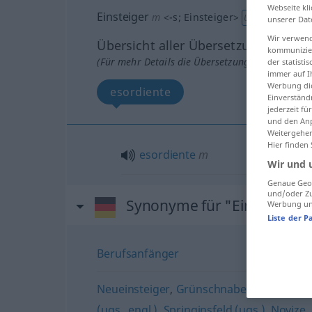
Webseite kli
Einsteiger
m
<
-s
;
Einsteiger
>
UMG
unserer Dat
Wir verwend
Übersicht aller Übersetzungen
kommunizier
(Für mehr Details die Übersetzung anklicken/an
der statist
immer auf I
Werbung die
esordiente
Einverständ
jederzeit f
und den Anp
Weitergehen
Hier finden
esordiente
m
Wir und 
Genaue Geol
und/oder Zu
Synonyme für "Einsteiger"
Werbung und
Liste der P
Berufsanfänger
Neueinsteiger
,
Grünschnabel (ugs.)
,
Küken
(ugs., engl.)
,
Springinsfeld (ugs.)
,
Novize
,