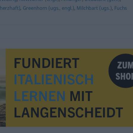
cherzhaft)
,
Greenhorn (ugs., engl.)
,
Milchbart (ugs.)
,
Fuchs