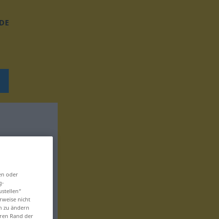
DE
en oder
g-
ustellen“
rweise nicht
en zu ändern
eren Rand der