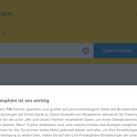
HMEN
Übersetzen
r
g für "Einsteiger"
atsphäre ist uns wichtig
tzung
sere
716
-Partner speichern und greifen auf personenbezogene Daten wie Browserdat
Kennungen auf Ihrem Gerät zu. Durch Auswahl von Akzeptieren aktivieren Sie Trackin
n für die unter „Wir und unsere Partner verarbeiten Daten, um Ihnen Dienste bereitz
n Zwecke. Wenn Tracker deaktiviert sind, sind manche Inhalte und Anzeigen mögliche
evant für Sie. Sie können dieses Menü jederzeit wieder aufrufen, um Ihre Einstellung
inwilligung zu widerrufen, indem Sie auf den Link Privatsphäre-Einstellungen am unt