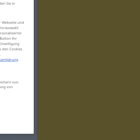
den Sie in
er Webseite und
 Vorauswahl
sonalisierter
Button Ihr
Einwilligung
zu den Cookies
.
zerklärung
.
eichern von
sung von