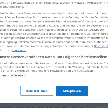
cken. Ihre Einstellungen gelten innerhalb unseres Website. Weitere Informationen fin
enschutzerklärung.
en Cookies, damit Sie unsere Webseite bestmöglich nutzen und wir besser mit Ihnen
en können. Notwendige, funktionale und statistische Cookies, die für den Betrieb d
tippen)
ischen Auswertung unserer Webseite erforderlich sind, werden auf Grundlage unserer
hrem Endgerät gespeichert. Marketing-Cookies und Cookies, die der Bereitstellung per
nen, werden nur gespeichert, wenn Sie uns durch einen Klick auf den „Akzeptieren“-
nis geben. Klicken Sie ansonsten auf „Fortfahren ohne Akzeptieren“. Sie können Ihre 
ür zukünftige Besuche unserer Webseite widerrufen. Wenn Sie weitere Informationen 
assungsmöglichkeiten möchten, klicken Sie einfach auf den Button „Mehr Optionen“
de Hinweise zu der Datenverarbeitung entnehmen Sie ansonsten unserer
Datenschut
 Sie unser
Impressum
.
Einsteiger
unsere Partner verarbeiten Daten, um Folgendes bereitzustellen:
ocation-Daten verwenden. Geräteeigenschaften zur Identifikation aktiv abfragen. Sp
griff auf Informationen auf einem Gerät. Personalisierte Werbung und Inhalte, Mes
 Inhalten, Zielgruppenforschung und Entwicklung von Dienstleistungen.
artner (Lieferanten)
Mehr Optionen
Akzeptieren
 (ugs., fig., zärtlich-ironisch)
,
Spund (ugs.)
,
Youngster
Neuling
,
Newcomer (engl.)
,
Anfänger
,
Debütant (geh.)
,