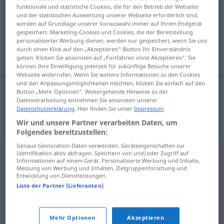
funktionale und statistische Cookies, die für den Betrieb der Webseite
und der statistischen Auswertung unserer Webseite erforderlich sind,
Übersicht aller Übersetzungen
werden auf Grundlage unserer Vorauswahl immer auf Ihrem Endgerät
(Für mehr Details die Übersetzung anklicken/antippen)
gespeichert. Marketing-Cookies und Cookies, die der Bereitstellung
personalisierter Werbung dienen, werden nur gespeichert, wenn Sie uns
durch einen Klick auf den „Akzeptieren“-Button Ihr Einverständnis
in senso, modo critico
geben. Klicken Sie ansonsten auf „Fortfahren ohne Akzeptieren“. Sie
können Ihre Einwilligung jederzeit für zukünftige Besuche unserer
Webseite widerrufen. Wenn Sie weitere Informationen zu den Cookies
und den Anpassungsmöglichkeiten möchten, klicken Sie einfach auf den
Button „Mehr Optionen“. Weitergehende Hinweise zu der
Datenverarbeitung entnehmen Sie ansonsten unserer
in
senso
,
modo
critico
krisenhaft
Datenschutzerklärung
. Hier finden Sie unser
Impressum
.
Wir und unsere Partner verarbeiten Daten, um
Folgendes bereitzustellen:
Genaue Geolocation-Daten verwenden. Geräteeigenschaften zur
Identifikation aktiv abfragen. Speichern von und/oder Zugriff auf
Informationen auf einem Gerät. Personalisierte Werbung und Inhalte,
Messung von Werbung und Inhalten, Zielgruppenforschung und
Entwicklung von Dienstleistungen.
Liste der Partner (Lieferanten)
Mehr Optionen
Akzeptieren