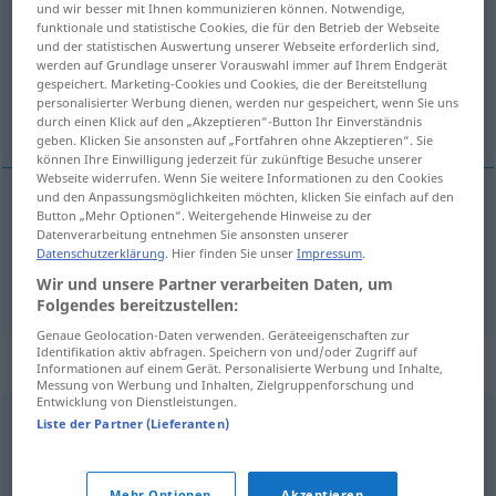
und wir besser mit Ihnen kommunizieren können. Notwendige,
funktionale und statistische Cookies, die für den Betrieb der Webseite
Übersicht aller Übersetzungen
und der statistischen Auswertung unserer Webseite erforderlich sind,
werden auf Grundlage unserer Vorauswahl immer auf Ihrem Endgerät
(Für mehr Details die Übersetzung anklicken/antippen)
gespeichert. Marketing-Cookies und Cookies, die der Bereitstellung
personalisierter Werbung dienen, werden nur gespeichert, wenn Sie uns
aukning, vöxtur
durch einen Klick auf den „Akzeptieren“-Button Ihr Einverständnis
geben. Klicken Sie ansonsten auf „Fortfahren ohne Akzeptieren“. Sie
können Ihre Einwilligung jederzeit für zukünftige Besuche unserer
Webseite widerrufen. Wenn Sie weitere Informationen zu den Cookies
und den Anpassungsmöglichkeiten möchten, klicken Sie einfach auf den
Button „Mehr Optionen“. Weitergehende Hinweise zu der
aukning
f
Zunahme
Datenverarbeitung entnehmen Sie ansonsten unserer
Datenschutzerklärung
. Hier finden Sie unser
Impressum
.
vöxtur
m
Zunahme
Wir und unsere Partner verarbeiten Daten, um
Folgendes bereitzustellen:
Genaue Geolocation-Daten verwenden. Geräteeigenschaften zur
Identifikation aktiv abfragen. Speichern von und/oder Zugriff auf
Synonyme für "Zunahme"
Informationen auf einem Gerät. Personalisierte Werbung und Inhalte,
Messung von Werbung und Inhalten, Zielgruppenforschung und
Entwicklung von Dienstleistungen.
Liste der Partner (Lieferanten)
Steigerung
,
Zuwachs
,
Wachstum
,
Erhöhung
Mehr Optionen
Akzeptieren