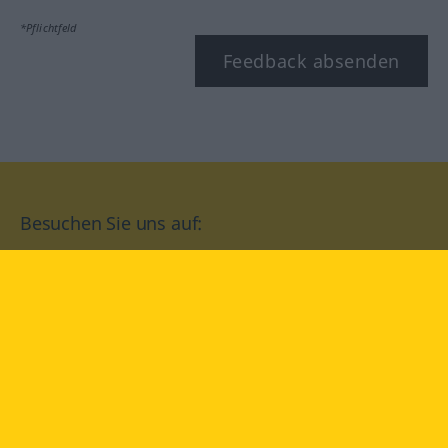
*Pflichtfeld
Feedback absenden
Besuchen Sie uns auf:
facebook
YouTube
Instagram
Langenscheidt