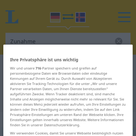
Ihre Privatsphäre ist uns wichtig
Deutsch-Isländisch Wörterbuch
Zunahme
Wir und unsere
716
-Partner speichern und greifen auf
Deutsch-Isländisch Übersetzung
personenbezogene Daten wie Browserdaten oder eindeutige
Kennungen auf Ihrem Gerät zu. Durch Auswahl von Akzeptieren
für "Zunahme"
aktivieren Sie Tracking-Technologien für die unter „Wir und unsere
Partner verarbeiten Daten, um Ihnen Dienste bereitzustellen“
aufgeführten Zwecke. Wenn Tracker deaktiviert sind, sind manche
Inhalte und Anzeigen möglicherweise nicht mehr so relevant für Sie. Sie
"Zunahme" Isländisch Übersetzung
können dieses Menü jederzeit wieder aufrufen, um Ihre Einstellungen zu
ändern oder Ihre Einwilligung zu widerrufen, indem Sie auf den Link
Privatsphäre-Einstellungen am unteren Rand der Webseite klicken. Ihre
„Zunahme“
: Femininum
Einstellungen gelten innerhalb unseres Website. Weitere Informationen
finden Sie in unserer Datenschutzerklärung.
Wir verwenden Cookies, damit Sie unsere Webseite bestmöglich nutzen
Zunahme
f