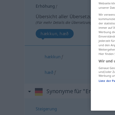
Webseite kli
Erhöhung
f
unserer Dat
Wir verwend
Übersicht aller Übersetzungen
kommunizier
(Für mehr Details die Übersetzung anklicken/an
der statist
immer auf I
Werbung die
hækkun, hæð
Einverständ
jederzeit f
und den Anp
Weitergehen
Hier finden
hækkun
f
Wir und 
Genaue Geol
hæð
f
und/oder Zu
Werbung und
Liste der P
Synonyme für "Erhöhung"
Steigerung