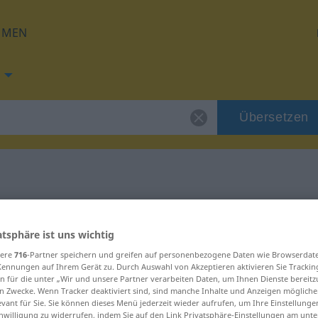
HMEN
Übersetzen
ng für "Erhöhung"
atsphäre ist uns wichtig
tzung
sere
716
-Partner speichern und greifen auf personenbezogene Daten wie Browserdat
Kennungen auf Ihrem Gerät zu. Durch Auswahl von Akzeptieren aktivieren Sie Trackin
n für die unter „Wir und unsere Partner verarbeiten Daten, um Ihnen Dienste bereitz
n Zwecke. Wenn Tracker deaktiviert sind, sind manche Inhalte und Anzeigen mögliche
evant für Sie. Sie können dieses Menü jederzeit wieder aufrufen, um Ihre Einstellung
inwilligung zu widerrufen, indem Sie auf den Link Privatsphäre-Einstellungen am unt