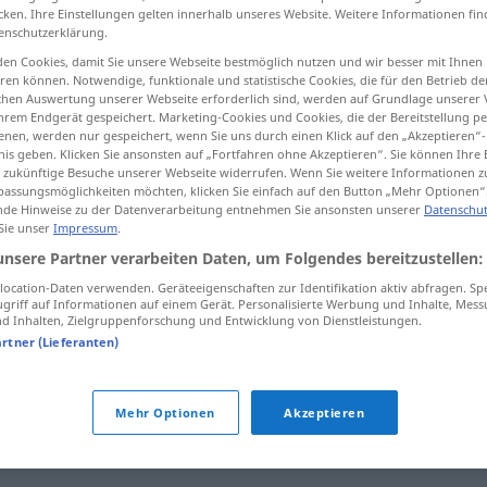
cken. Ihre Einstellungen gelten innerhalb unseres Website. Weitere Informationen fin
enschutzerklärung.
en Cookies, damit Sie unsere Webseite bestmöglich nutzen und wir besser mit Ihnen
en können. Notwendige, funktionale und statistische Cookies, die für den Betrieb d
tippen)
ischen Auswertung unserer Webseite erforderlich sind, werden auf Grundlage unserer
hrem Endgerät gespeichert. Marketing-Cookies und Cookies, die der Bereitstellung per
nen, werden nur gespeichert, wenn Sie uns durch einen Klick auf den „Akzeptieren“-
nis geben. Klicken Sie ansonsten auf „Fortfahren ohne Akzeptieren“. Sie können Ihre 
ür zukünftige Besuche unserer Webseite widerrufen. Wenn Sie weitere Informationen 
assungsmöglichkeiten möchten, klicken Sie einfach auf den Button „Mehr Optionen“
de Hinweise zu der Datenverarbeitung entnehmen Sie ansonsten unserer
Datenschut
 Sie unser
Impressum
.
Erhöhung
unsere Partner verarbeiten Daten, um Folgendes bereitzustellen:
ocation-Daten verwenden. Geräteeigenschaften zur Identifikation aktiv abfragen. Sp
Erhöhung
griff auf Informationen auf einem Gerät. Personalisierte Werbung und Inhalte, Mes
 Inhalten, Zielgruppenforschung und Entwicklung von Dienstleistungen.
artner (Lieferanten)
Mehr Optionen
Akzeptieren