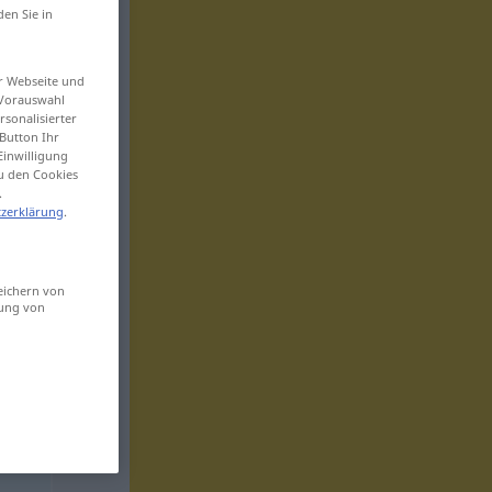
den Sie in
er Webseite und
 Vorauswahl
sonalisierter
Button Ihr
Einwilligung
zu den Cookies
.
zerklärung
.
eichern von
sung von