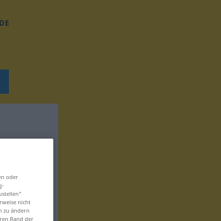
DE
en oder
g-
ustellen“
rweise nicht
en zu ändern
eren Rand der