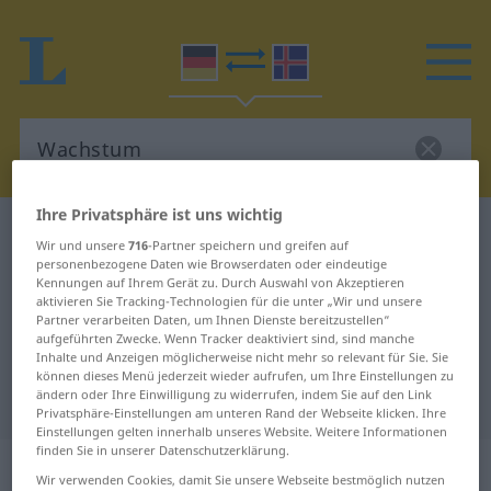
Ihre Privatsphäre ist uns wichtig
Deutsch-Isländisch Wörterbuch
Wachstum
Wir und unsere
716
-Partner speichern und greifen auf
Deutsch-Isländisch Übersetzung
personenbezogene Daten wie Browserdaten oder eindeutige
Kennungen auf Ihrem Gerät zu. Durch Auswahl von Akzeptieren
für "Wachstum"
aktivieren Sie Tracking-Technologien für die unter „Wir und unsere
Partner verarbeiten Daten, um Ihnen Dienste bereitzustellen“
aufgeführten Zwecke. Wenn Tracker deaktiviert sind, sind manche
Inhalte und Anzeigen möglicherweise nicht mehr so relevant für Sie. Sie
"Wachstum" Isländisch
können dieses Menü jederzeit wieder aufrufen, um Ihre Einstellungen zu
ändern oder Ihre Einwilligung zu widerrufen, indem Sie auf den Link
Übersetzung
Privatsphäre-Einstellungen am unteren Rand der Webseite klicken. Ihre
Einstellungen gelten innerhalb unseres Website. Weitere Informationen
finden Sie in unserer Datenschutzerklärung.
„Wachstum“
: Neutrum
Wir verwenden Cookies, damit Sie unsere Webseite bestmöglich nutzen