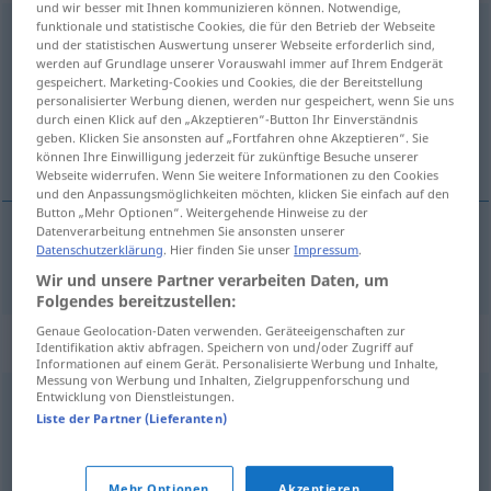
und wir besser mit Ihnen kommunizieren können. Notwendige,
funktionale und statistische Cookies, die für den Betrieb der Webseite
Wachstum
n
und der statistischen Auswertung unserer Webseite erforderlich sind,
werden auf Grundlage unserer Vorauswahl immer auf Ihrem Endgerät
Übersicht aller Übersetzungen
gespeichert. Marketing-Cookies und Cookies, die der Bereitstellung
(Für mehr Details die Übersetzung anklicken/antippen)
personalisierter Werbung dienen, werden nur gespeichert, wenn Sie uns
durch einen Klick auf den „Akzeptieren“-Button Ihr Einverständnis
geben. Klicken Sie ansonsten auf „Fortfahren ohne Akzeptieren“. Sie
vöxtur
können Ihre Einwilligung jederzeit für zukünftige Besuche unserer
Webseite widerrufen. Wenn Sie weitere Informationen zu den Cookies
und den Anpassungsmöglichkeiten möchten, klicken Sie einfach auf den
Button „Mehr Optionen“. Weitergehende Hinweise zu der
Datenverarbeitung entnehmen Sie ansonsten unserer
Datenschutzerklärung
. Hier finden Sie unser
Impressum
.
vöxtur
m
Wachstum
Wir und unsere Partner verarbeiten Daten, um
Folgendes bereitzustellen:
Genaue Geolocation-Daten verwenden. Geräteeigenschaften zur
Synonyme für "Wachstum"
Identifikation aktiv abfragen. Speichern von und/oder Zugriff auf
Informationen auf einem Gerät. Personalisierte Werbung und Inhalte,
Messung von Werbung und Inhalten, Zielgruppenforschung und
Entwicklung von Dienstleistungen.
Steigerung
,
Zunahme
,
Zuwachs
,
Erhöhung
Liste der Partner (Lieferanten)
Zunahme
,
Zuwachs
,
Steigerung
Mehr Optionen
Akzeptieren