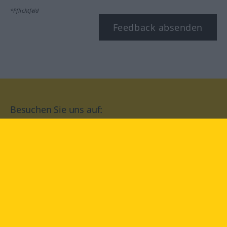
*Pflichtfeld
Feedback absenden
Besuchen Sie uns auf:
facebook
YouTube
Instagram
Langenscheidt
NUTZUNGSBEDINGUNGEN