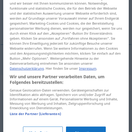
und wir besser mit Ihnen kommunizieren können. Notwendige,
funktionale und statistische Cookies, die für den Betrieb der Webseite
Übersicht aller Übersetzungen
und der statistischen Auswertung unserer Webseite erforderlich sind,
(Für mehr Details die Übersetzung anklicken/antippen)
werden auf Grundlage unserer Vorauswahl immer auf Ihrem Endgerät
gespeichert. Marketing-Cookies und Cookies, die der Bereitstellung
personalisierter Werbung dienen, werden nur gespeichert, wenn Sie uns
falla burt
durch einen Klick auf den „Akzeptieren“-Button Ihr Einverständnis
geben. Klicken Sie ansonsten auf „Fortfahren ohne Akzeptieren“. Sie
können Ihre Einwilligung jederzeit für zukünftige Besuche unserer
Webseite widerrufen. Wenn Sie weitere Informationen zu den Cookies
und den Anpassungsmöglichkeiten möchten, klicken Sie einfach auf den
Button „Mehr Optionen“. Weitergehende Hinweise zu der
falla
burt
wegfallen
Datenverarbeitung entnehmen Sie ansonsten unserer
Datenschutzerklärung
. Hier finden Sie unser
Impressum
.
Wir und unsere Partner verarbeiten Daten, um
Synonyme für "wegfallen"
Folgendes bereitzustellen:
Genaue Geolocation-Daten verwenden. Geräteeigenschaften zur
Identifikation aktiv abfragen. Speichern von und/oder Zugriff auf
Informationen auf einem Gerät. Personalisierte Werbung und Inhalte,
entfallen
,
platzen (Geschäft, Hochzeit, Reise, Termin,
Messung von Werbung und Inhalten, Zielgruppenforschung und
Entwicklung von Dienstleistungen.
Finanzierung ...)
,
(sich) erledigen (meist Vergangenheits-
Liste der Partner (Lieferanten)
Tempora: hat sich erledigt ...) (ugs.)
,
(sich) erübrigen
,
(sich) zerschlagen
,
ausfallen