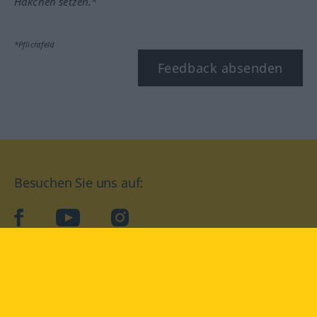
Häkchen setzen.*
*Pflichtfeld
Feedback absenden
Besuchen Sie uns auf:
facebook
YouTube
Instagram
Langenscheidt