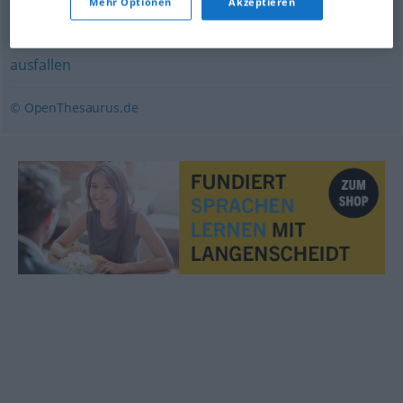
Mehr Optionen
Akzeptieren
entfallen
,
ausbleiben
,
unterbleiben
,
verschwinden
,
ausfallen
© OpenThesaurus.de