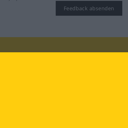
Feedback absenden
Besuchen Sie uns auf:
facebook
YouTube
Instagram
Langenscheidt
NUTZUNGSBEDINGUNGEN