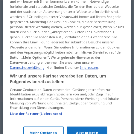
und wir besser mit Ihnen kommunizieren können. Notwendige,
funktionale und statistische Cookies, die für den Betrieb der Webseite
unterbleiben
und der statistischen Auswertung unserer Webseite erforderlich sind,
werden auf Grundlage unserer Vorauswahl immer auf Ihrem Endgerät
Übersicht aller Übersetzungen
gespeichert. Marketing-Cookies und Cookies, die der Bereitstellung
personalisierter Werbung dienen, werden nur gespeichert, wenn Sie uns
(Für mehr Details die Übersetzung anklicken/antippen)
durch einen Klick auf den „Akzeptieren“-Button Ihr Einverständnis
geben. Klicken Sie ansonsten auf „Fortfahren ohne Akzeptieren“. Sie
farast fyrir
können Ihre Einwilligung jederzeit für zukünftige Besuche unserer
Webseite widerrufen. Wenn Sie weitere Informationen zu den Cookies
und den Anpassungsmöglichkeiten möchten, klicken Sie einfach auf den
Button „Mehr Optionen“. Weitergehende Hinweise zu der
Datenverarbeitung entnehmen Sie ansonsten unserer
Datenschutzerklärung
. Hier finden Sie unser
Impressum
.
farast
fyrir
unterbleiben
Wir und unsere Partner verarbeiten Daten, um
Folgendes bereitzustellen:
Genaue Geolocation-Daten verwenden. Geräteeigenschaften zur
Synonyme für "unterbleiben"
Identifikation aktiv abfragen. Speichern von und/oder Zugriff auf
Informationen auf einem Gerät. Personalisierte Werbung und Inhalte,
Messung von Werbung und Inhalten, Zielgruppenforschung und
Entwicklung von Dienstleistungen.
entfallen
,
wegfallen
,
ausbleiben
,
verschwinden
,
ausfallen
Liste der Partner (Lieferanten)
© OpenThesaurus.de
Mehr Optionen
Akzeptieren