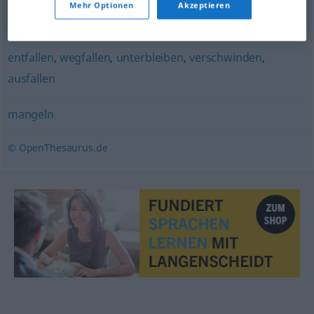
Mehr Optionen
Akzeptieren
wegbleiben
,
fehlen
entfallen
,
wegfallen
,
unterbleiben
,
verschwinden
,
ausfallen
mangeln
© OpenThesaurus.de