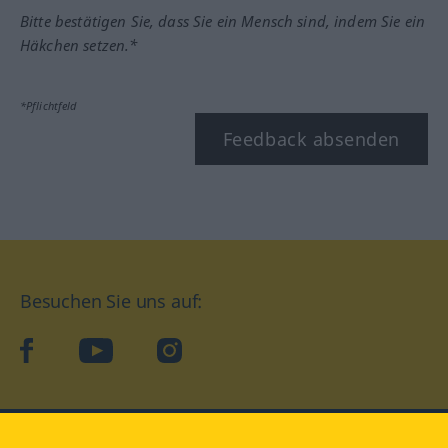
Bitte bestätigen Sie, dass Sie ein Mensch sind, indem Sie ein
Häkchen setzen.*
*Pflichtfeld
Feedback absenden
Besuchen Sie uns auf:
facebook
YouTube
Instagram