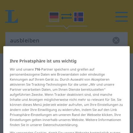
Ihre Privatsphäre ist uns wichtig
Deutsch-Isländisch Wörterbuch
ausbleiben
Wir und unsere
716
-Partner speichern und greifen auf
Deutsch-Isländisch Übersetzung
personenbezogene Daten wie Browserdaten oder eindeutige
Kennungen auf Ihrem Gerät zu. Durch Auswahl von Akzeptieren
für "ausbleiben"
aktivieren Sie Tracking-Technologien für die unter „Wir und unsere
Partner verarbeiten Daten, um Ihnen Dienste bereitzustellen“
aufgeführten Zwecke. Wenn Tracker deaktiviert sind, sind manche
"ausbleiben" Isländisch
Inhalte und Anzeigen möglicherweise nicht mehr so relevant für Sie. Sie
können dieses Menü jederzeit wieder aufrufen, um Ihre Einstellungen zu
Übersetzung
ändern oder Ihre Einwilligung zu widerrufen, indem Sie auf den Link
Privatsphäre-Einstellungen am unteren Rand der Webseite klicken. Ihre
Einstellungen gelten innerhalb unseres Website. Weitere Informationen
„ausbleiben“
finden Sie in unserer Datenschutzerklärung.
Wir verwenden Cookies, damit Sie unsere Webseite bestmöglich nutzen