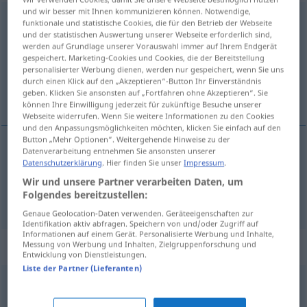
und wir besser mit Ihnen kommunizieren können. Notwendige,
ausbleiben
funktionale und statistische Cookies, die für den Betrieb der Webseite
und der statistischen Auswertung unserer Webseite erforderlich sind,
Übersicht aller Übersetzungen
werden auf Grundlage unserer Vorauswahl immer auf Ihrem Endgerät
gespeichert. Marketing-Cookies und Cookies, die der Bereitstellung
(Für mehr Details die Übersetzung anklicken/antippen)
personalisierter Werbung dienen, werden nur gespeichert, wenn Sie uns
durch einen Klick auf den „Akzeptieren“-Button Ihr Einverständnis
koma ekki, bregðast
geben. Klicken Sie ansonsten auf „Fortfahren ohne Akzeptieren“. Sie
können Ihre Einwilligung jederzeit für zukünftige Besuche unserer
Webseite widerrufen. Wenn Sie weitere Informationen zu den Cookies
und den Anpassungsmöglichkeiten möchten, klicken Sie einfach auf den
Button „Mehr Optionen“. Weitergehende Hinweise zu der
Datenverarbeitung entnehmen Sie ansonsten unserer
koma
ekki
ausbleiben
Datenschutzerklärung
. Hier finden Sie unser
Impressum
.
Wir und unsere Partner verarbeiten Daten, um
Folgendes bereitzustellen:
bregðast
ausbleiben
Genaue Geolocation-Daten verwenden. Geräteeigenschaften zur
Identifikation aktiv abfragen. Speichern von und/oder Zugriff auf
Informationen auf einem Gerät. Personalisierte Werbung und Inhalte,
Synonyme für "ausbleiben"
Messung von Werbung und Inhalten, Zielgruppenforschung und
Entwicklung von Dienstleistungen.
Liste der Partner (Lieferanten)
versetzen