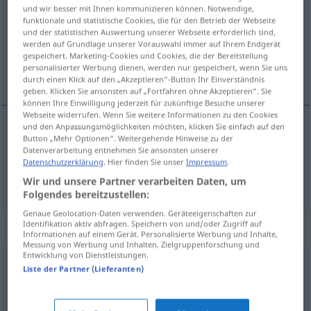
und wir besser mit Ihnen kommunizieren können. Notwendige,
funktionale und statistische Cookies, die für den Betrieb der Webseite
Übersicht aller Übersetzungen
und der statistischen Auswertung unserer Webseite erforderlich sind,
(Für mehr Details die Übersetzung anklicken/antippen)
werden auf Grundlage unserer Vorauswahl immer auf Ihrem Endgerät
gespeichert. Marketing-Cookies und Cookies, die der Bereitstellung
personalisierter Werbung dienen, werden nur gespeichert, wenn Sie uns
meginregla, stefna
durch einen Klick auf den „Akzeptieren“-Button Ihr Einverständnis
geben. Klicken Sie ansonsten auf „Fortfahren ohne Akzeptieren“. Sie
können Ihre Einwilligung jederzeit für zukünftige Besuche unserer
Webseite widerrufen. Wenn Sie weitere Informationen zu den Cookies
und den Anpassungsmöglichkeiten möchten, klicken Sie einfach auf den
Button „Mehr Optionen“. Weitergehende Hinweise zu der
meginregla
f
Richtlinie
Datenverarbeitung entnehmen Sie ansonsten unserer
Datenschutzerklärung
. Hier finden Sie unser
Impressum
.
stefna
f
Richtlinie
Wir und unsere Partner verarbeiten Daten, um
Folgendes bereitzustellen:
Genaue Geolocation-Daten verwenden. Geräteeigenschaften zur
Identifikation aktiv abfragen. Speichern von und/oder Zugriff auf
Synonyme für "Richtlinie"
Informationen auf einem Gerät. Personalisierte Werbung und Inhalte,
Messung von Werbung und Inhalten, Zielgruppenforschung und
Entwicklung von Dienstleistungen.
Liste der Partner (Lieferanten)
Regel
,
Maßstab
,
Norm