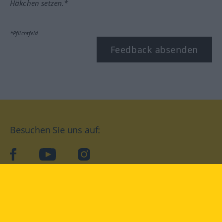
Häkchen setzen.*
*Pflichtfeld
Feedback absenden
Besuchen Sie uns auf:
facebook
YouTube
Instagram
Langenscheidt