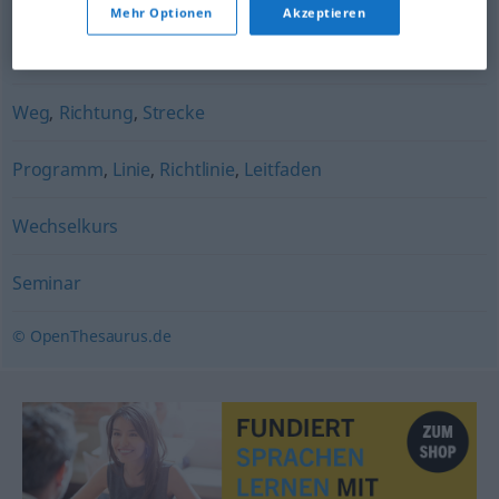
Mehr Optionen
Akzeptieren
Rennbahn
Weg
,
Richtung
,
Strecke
Programm
,
Linie
,
Richtlinie
,
Leitfaden
Wechselkurs
Seminar
© OpenThesaurus.de