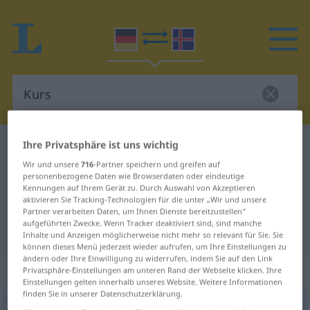
Ihre Privatsphäre ist uns wichtig
Deutsch-Isländisch Wörterbuch
Kurs
Wir und unsere
716
-Partner speichern und greifen auf
Deutsch-Isländisch Übersetzung
personenbezogene Daten wie Browserdaten oder eindeutige
für "Kurs"
Kennungen auf Ihrem Gerät zu. Durch Auswahl von Akzeptieren
aktivieren Sie Tracking-Technologien für die unter „Wir und unsere
Partner verarbeiten Daten, um Ihnen Dienste bereitzustellen“
aufgeführten Zwecke. Wenn Tracker deaktiviert sind, sind manche
"Kurs" Isländisch Übersetzung
Inhalte und Anzeigen möglicherweise nicht mehr so relevant für Sie. Sie
können dieses Menü jederzeit wieder aufrufen, um Ihre Einstellungen zu
ändern oder Ihre Einwilligung zu widerrufen, indem Sie auf den Link
„Kurs“
: Maskulinum
Privatsphäre-Einstellungen am unteren Rand der Webseite klicken. Ihre
Einstellungen gelten innerhalb unseres Website. Weitere Informationen
finden Sie in unserer Datenschutzerklärung.
Kurs
m