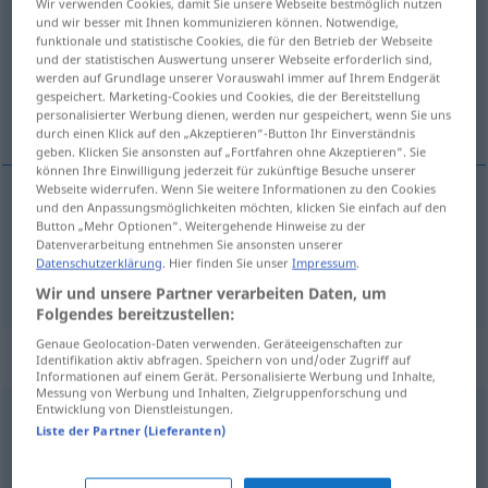
Wir verwenden Cookies, damit Sie unsere Webseite bestmöglich nutzen
und wir besser mit Ihnen kommunizieren können. Notwendige,
Übersicht aller Übersetzungen
funktionale und statistische Cookies, die für den Betrieb der Webseite
und der statistischen Auswertung unserer Webseite erforderlich sind,
(Für mehr Details die Übersetzung anklicken/antippen)
werden auf Grundlage unserer Vorauswahl immer auf Ihrem Endgerät
gespeichert. Marketing-Cookies und Cookies, die der Bereitstellung
stefna, gengi
personalisierter Werbung dienen, werden nur gespeichert, wenn Sie uns
durch einen Klick auf den „Akzeptieren“-Button Ihr Einverständnis
geben. Klicken Sie ansonsten auf „Fortfahren ohne Akzeptieren“. Sie
können Ihre Einwilligung jederzeit für zukünftige Besuche unserer
Webseite widerrufen. Wenn Sie weitere Informationen zu den Cookies
und den Anpassungsmöglichkeiten möchten, klicken Sie einfach auf den
stefna
f
Kurs
Schiff
Button „Mehr Optionen“. Weitergehende Hinweise zu der
Datenverarbeitung entnehmen Sie ansonsten unserer
Datenschutzerklärung
. Hier finden Sie unser
Impressum
.
gengi
n
Kurs
Geld
Wir und unsere Partner verarbeiten Daten, um
Folgendes bereitzustellen:
Genaue Geolocation-Daten verwenden. Geräteeigenschaften zur
Synonyme für "Kurs"
Identifikation aktiv abfragen. Speichern von und/oder Zugriff auf
Informationen auf einem Gerät. Personalisierte Werbung und Inhalte,
Messung von Werbung und Inhalten, Zielgruppenforschung und
Entwicklung von Dienstleistungen.
Linie
Liste der Partner (Lieferanten)
Klasse