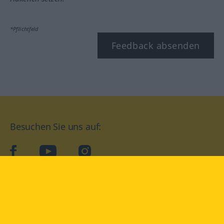
*Pflichtfeld
Feedback absenden
Besuchen Sie uns auf:
facebook
YouTube
Instagram
Langenscheidt