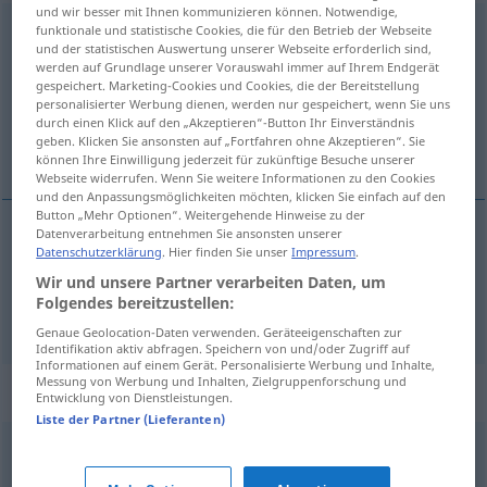
und wir besser mit Ihnen kommunizieren können. Notwendige,
Verordnung
funktionale und statistische Cookies, die für den Betrieb der Webseite
f
und der statistischen Auswertung unserer Webseite erforderlich sind,
werden auf Grundlage unserer Vorauswahl immer auf Ihrem Endgerät
Übersicht aller Übersetzungen
gespeichert. Marketing-Cookies und Cookies, die der Bereitstellung
(Für mehr Details die Übersetzung anklicken/antippen)
personalisierter Werbung dienen, werden nur gespeichert, wenn Sie uns
durch einen Klick auf den „Akzeptieren“-Button Ihr Einverständnis
geben. Klicken Sie ansonsten auf „Fortfahren ohne Akzeptieren“. Sie
fyrirskipun, tilskipun
können Ihre Einwilligung jederzeit für zukünftige Besuche unserer
Webseite widerrufen. Wenn Sie weitere Informationen zu den Cookies
und den Anpassungsmöglichkeiten möchten, klicken Sie einfach auf den
Button „Mehr Optionen“. Weitergehende Hinweise zu der
Datenverarbeitung entnehmen Sie ansonsten unserer
Datenschutzerklärung
. Hier finden Sie unser
Impressum
.
fyrirskipun
f
Verordnung
Wir und unsere Partner verarbeiten Daten, um
Folgendes bereitzustellen:
tilskipun
f
Verordnung
Genaue Geolocation-Daten verwenden. Geräteeigenschaften zur
Identifikation aktiv abfragen. Speichern von und/oder Zugriff auf
Informationen auf einem Gerät. Personalisierte Werbung und Inhalte,
Messung von Werbung und Inhalten, Zielgruppenforschung und
Synonyme für "Verordnung"
Entwicklung von Dienstleistungen.
Liste der Partner (Lieferanten)
Erlass
,
Gebot
,
Verfügung