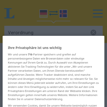
Ihre Privatsphäre ist uns wichtig
Deutsch-Isländisch Wörterbuch
Verordnung
Wir und unsere
716
-Partner speichern und greifen auf
Deutsch-Isländisch Übersetzung
personenbezogene Daten wie Browserdaten oder eindeutige
Kennungen auf Ihrem Gerät zu. Durch Auswahl von Akzeptieren
für "Verordnung"
aktivieren Sie Tracking-Technologien für die unter „Wir und unsere
Partner verarbeiten Daten, um Ihnen Dienste bereitzustellen“
aufgeführten Zwecke. Wenn Tracker deaktiviert sind, sind manche
"Verordnung" Isländisch
Inhalte und Anzeigen möglicherweise nicht mehr so relevant für Sie. Sie
können dieses Menü jederzeit wieder aufrufen, um Ihre Einstellungen zu
Übersetzung
ändern oder Ihre Einwilligung zu widerrufen, indem Sie auf den Link
Privatsphäre-Einstellungen am unteren Rand der Webseite klicken. Ihre
Einstellungen gelten innerhalb unseres Website. Weitere Informationen
finden Sie in unserer Datenschutzerklärung.
„Verordnung“
: Femininum
Wir verwenden Cookies, damit Sie unsere Webseite bestmöglich nutzen