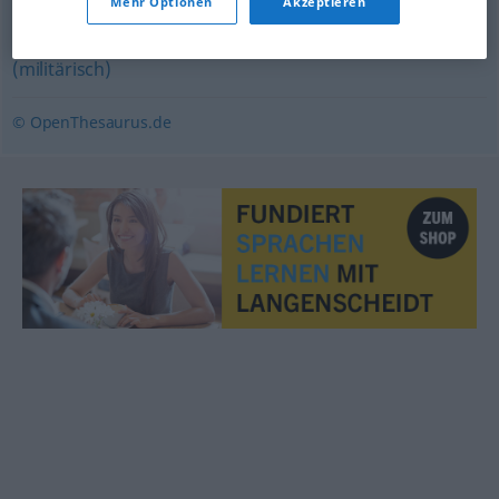
Mehr Optionen
Akzeptieren
Regel
,
Richtlinie
,
Verfügung
,
Vorschrift
,
Order
(militärisch)
© OpenThesaurus.de