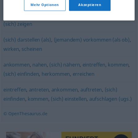
Mehr Optionen
Akzeptieren
wirken
,
aussehen
(sich) zeigen
(sich) darstellen (als)
,
(jemandem) vorkommen (als ob)
,
wirken
,
scheinen
ankommen
,
nahen
,
(sich) nähern
,
eintreffen
,
kommen
,
(sich) einfinden
,
herkommen
,
erreichen
eintreffen
,
antreten
,
ankommen
,
auftreten
,
(sich)
einfinden
,
kommen
,
(sich) einstellen
,
aufschlagen (ugs.)
© OpenThesaurus.de