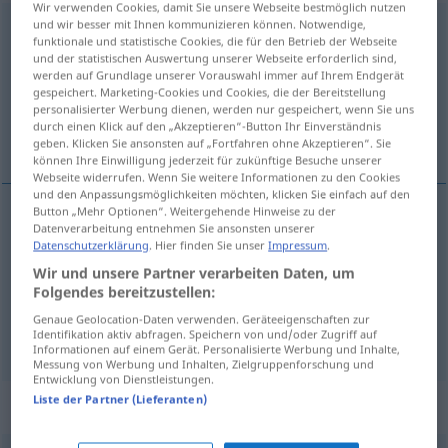
Wir verwenden Cookies, damit Sie unsere Webseite bestmöglich nutzen
und wir besser mit Ihnen kommunizieren können. Notwendige,
erscheinen
funktionale und statistische Cookies, die für den Betrieb der Webseite
und der statistischen Auswertung unserer Webseite erforderlich sind,
Übersicht aller Übersetzungen
werden auf Grundlage unserer Vorauswahl immer auf Ihrem Endgerät
gespeichert. Marketing-Cookies und Cookies, die der Bereitstellung
(Für mehr Details die Übersetzung anklicken/antippen)
personalisierter Werbung dienen, werden nur gespeichert, wenn Sie uns
durch einen Klick auf den „Akzeptieren“-Button Ihr Einverständnis
koma í ljós, birtast, koma, koma út
geben. Klicken Sie ansonsten auf „Fortfahren ohne Akzeptieren“. Sie
können Ihre Einwilligung jederzeit für zukünftige Besuche unserer
Webseite widerrufen. Wenn Sie weitere Informationen zu den Cookies
und den Anpassungsmöglichkeiten möchten, klicken Sie einfach auf den
Button „Mehr Optionen“. Weitergehende Hinweise zu der
Datenverarbeitung entnehmen Sie ansonsten unserer
koma
í
ljós
,
birtast
erscheinen
Datenschutzerklärung
. Hier finden Sie unser
Impressum
.
Wir und unsere Partner verarbeiten Daten, um
koma
erscheinen
Folgendes bereitzustellen:
Genaue Geolocation-Daten verwenden. Geräteeigenschaften zur
koma
út
erscheinen
Buch
Identifikation aktiv abfragen. Speichern von und/oder Zugriff auf
Informationen auf einem Gerät. Personalisierte Werbung und Inhalte,
Messung von Werbung und Inhalten, Zielgruppenforschung und
Entwicklung von Dienstleistungen.
Liste der Partner (Lieferanten)
Synonyme für "erscheinen"