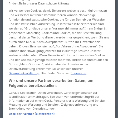
finden Sie in unserer Datenschutzerklärung.
Übersicht aller Übersetzungen
Wir verwenden Cookies, damit Sie unsere Webseite bestmöglich nutzen
und wir besser mit Ihnen kommunizieren können. Notwendige,
(Für mehr Details die Übersetzung anklicken/antippen)
funktionale und statistische Cookies, die für den Betrieb der Webseite
und der statistischen Auswertung unserer Webseite erforderlich sind,
ganga, stíga, koma fram, leika
werden auf Grundlage unserer Vorauswahl immer auf Ihrem Endgerät
gespeichert. Marketing-Cookies und Cookies, die der Bereitstellung
personalisierter Werbung dienen, werden nur gespeichert, wenn Sie uns
durch einen Klick auf den „Akzeptieren“-Button Ihr Einverständnis
geben. Klicken Sie ansonsten auf „Fortfahren ohne Akzeptieren“. Sie
können Ihre Einwilligung jederzeit für zukünftige Besuche unserer
ganga
,
stíga
auftreten
Webseite widerrufen. Wenn Sie weitere Informationen zu den Cookies
und den Anpassungsmöglichkeiten möchten, klicken Sie einfach auf den
Button „Mehr Optionen“. Weitergehende Hinweise zu der
koma
fram
auftreten
Datenverarbeitung entnehmen Sie ansonsten unserer
Datenschutzerklärung
. Hier finden Sie unser
Impressum
.
leika
auftreten
THEAT
Wir und unsere Partner verarbeiten Daten, um
Folgendes bereitzustellen:
Genaue Geolocation-Daten verwenden. Geräteeigenschaften zur
Identifikation aktiv abfragen. Speichern von und/oder Zugriff auf
Synonyme für "auftreten"
Informationen auf einem Gerät. Personalisierte Werbung und Inhalte,
Messung von Werbung und Inhalten, Zielgruppenforschung und
Entwicklung von Dienstleistungen.
Liste der Partner (Lieferanten)
vorkommen