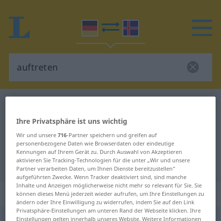
Deutsch-Isländisch Wörterbuch
auftreten
Deutsch-Isländisch Übersetzung
Ihre Privatsphäre ist uns wichtig
für "auftreten"
Wir und unsere
716
-Partner speichern und greifen auf
personenbezogene Daten wie Browserdaten oder eindeutige
Kennungen auf Ihrem Gerät zu. Durch Auswahl von Akzeptieren
aktivieren Sie Tracking-Technologien für die unter „Wir und unsere
"auftreten" Isländisch Übersetzung
Partner verarbeiten Daten, um Ihnen Dienste bereitzustellen“
aufgeführten Zwecke. Wenn Tracker deaktiviert sind, sind manche
Inhalte und Anzeigen möglicherweise nicht mehr so relevant für Sie. Sie
„auftreten“
können dieses Menü jederzeit wieder aufrufen, um Ihre Einstellungen zu
ändern oder Ihre Einwilligung zu widerrufen, indem Sie auf den Link
Privatsphäre-Einstellungen am unteren Rand der Webseite klicken. Ihre
auftreten
Einstellungen gelten innerhalb unseres Website. Weitere Informationen