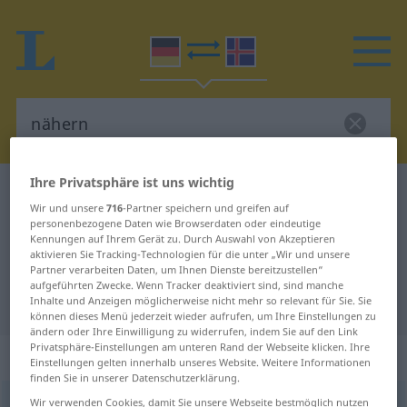
Ihre Privatsphäre ist uns wichtig
Deutsch-Isländisch Wörterbuch
nähern
Wir und unsere
716
-Partner speichern und greifen auf
Deutsch-Isländisch Übersetzung
personenbezogene Daten wie Browserdaten oder eindeutige
Kennungen auf Ihrem Gerät zu. Durch Auswahl von Akzeptieren
für "nähern"
aktivieren Sie Tracking-Technologien für die unter „Wir und unsere
Partner verarbeiten Daten, um Ihnen Dienste bereitzustellen“
aufgeführten Zwecke. Wenn Tracker deaktiviert sind, sind manche
"nähern" Isländisch Übersetzung
Inhalte und Anzeigen möglicherweise nicht mehr so relevant für Sie. Sie
können dieses Menü jederzeit wieder aufrufen, um Ihre Einstellungen zu
ändern oder Ihre Einwilligung zu widerrufen, indem Sie auf den Link
Privatsphäre-Einstellungen am unteren Rand der Webseite klicken. Ihre
„nähern“
: reflexives Verb
Einstellungen gelten innerhalb unseres Website. Weitere Informationen
finden Sie in unserer Datenschutzerklärung.
nähern
Wir verwenden Cookies, damit Sie unsere Webseite bestmöglich nutzen
v/r