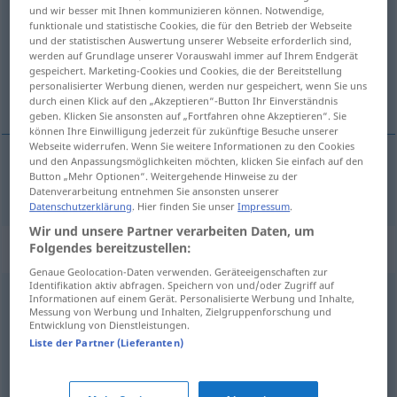
und wir besser mit Ihnen kommunizieren können. Notwendige,
funktionale und statistische Cookies, die für den Betrieb der Webseite
Übersicht aller Übersetzungen
und der statistischen Auswertung unserer Webseite erforderlich sind,
(Für mehr Details die Übersetzung anklicken/antippen)
werden auf Grundlage unserer Vorauswahl immer auf Ihrem Endgerät
gespeichert. Marketing-Cookies und Cookies, die der Bereitstellung
personalisierter Werbung dienen, werden nur gespeichert, wenn Sie uns
nálgast
durch einen Klick auf den „Akzeptieren“-Button Ihr Einverständnis
geben. Klicken Sie ansonsten auf „Fortfahren ohne Akzeptieren“. Sie
können Ihre Einwilligung jederzeit für zukünftige Besuche unserer
Webseite widerrufen. Wenn Sie weitere Informationen zu den Cookies
und den Anpassungsmöglichkeiten möchten, klicken Sie einfach auf den
Button „Mehr Optionen“. Weitergehende Hinweise zu der
nálgast
(
jemandem
einhvern
)
nähern
Datenverarbeitung entnehmen Sie ansonsten unserer
Datenschutzerklärung
. Hier finden Sie unser
Impressum
.
Wir und unsere Partner verarbeiten Daten, um
Synonyme für "nähern"
Folgendes bereitzustellen:
Genaue Geolocation-Daten verwenden. Geräteeigenschaften zur
Identifikation aktiv abfragen. Speichern von und/oder Zugriff auf
Informationen auf einem Gerät. Personalisierte Werbung und Inhalte,
nahen (geh., literarisch)
Messung von Werbung und Inhalten, Zielgruppenforschung und
Entwicklung von Dienstleistungen.
Liste der Partner (Lieferanten)
nahen (geh.)
,
annähern