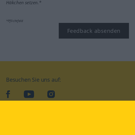
Häkchen setzen.*
*Pflichtfeld
Feedback absenden
Besuchen Sie uns auf:
facebook
YouTube
Instagram
Langenscheidt