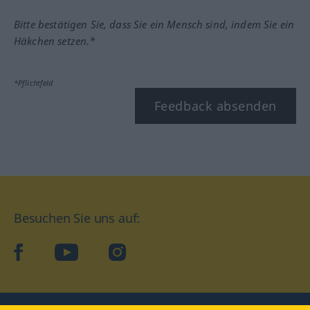
Bitte bestätigen Sie, dass Sie ein Mensch sind, indem Sie ein
Häkchen setzen.*
*Pflichtfeld
Feedback absenden
Besuchen Sie uns auf:
facebook
YouTube
Instagram