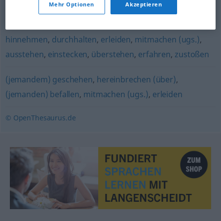
Mehr Optionen
Akzeptieren
(jemandem) unterkommen
hinnehmen
,
durchhalten
,
erleiden
,
mitmachen (ugs.)
,
ausstehen
,
einstecken
,
überstehen
,
erfahren
,
zustoßen
(jemandem) geschehen
,
hereinbrechen (über)
,
(jemanden) befallen
,
mitmachen (ugs.)
,
erleiden
© OpenThesaurus.de