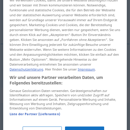
und wir besser mit Ihnen kommunizieren können. Notwendige,
Übersicht aller Übersetzungen
funktionale und statistische Cookies, die für den Betrieb der Webseite
und der statistischen Auswertung unserer Webseite erforderlich sind,
(Für mehr Details die Übersetzung anklicken/antippen)
werden auf Grundlage unserer Vorauswahl immer auf Ihrem Endgerät
gespeichert. Marketing-Cookies und Cookies, die der Bereitstellung
lifa, reyna
personalisierter Werbung dienen, werden nur gespeichert, wenn Sie uns
durch einen Klick auf den „Akzeptieren“-Button Ihr Einverständnis
geben. Klicken Sie ansonsten auf „Fortfahren ohne Akzeptieren“. Sie
können Ihre Einwilligung jederzeit für zukünftige Besuche unserer
Webseite widerrufen. Wenn Sie weitere Informationen zu den Cookies
und den Anpassungsmöglichkeiten möchten, klicken Sie einfach auf den
Button „Mehr Optionen“. Weitergehende Hinweise zu der
lifa
erleben
Datenverarbeitung entnehmen Sie ansonsten unserer
Datenschutzerklärung
. Hier finden Sie unser
Impressum
.
reyna
erleben
Wir und unsere Partner verarbeiten Daten, um
Folgendes bereitzustellen:
Genaue Geolocation-Daten verwenden. Geräteeigenschaften zur
Synonyme für "erleben"
Identifikation aktiv abfragen. Speichern von und/oder Zugriff auf
Informationen auf einem Gerät. Personalisierte Werbung und Inhalte,
Messung von Werbung und Inhalten, Zielgruppenforschung und
Entwicklung von Dienstleistungen.
Liste der Partner (Lieferanten)
haben
,
erfahren
(jemandem) vorkommen
,
(jemandem) zustoßen
,