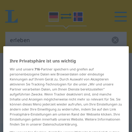
Ihre Privatsphäre ist uns wichtig
Deutsch-Isländisch Wörterbuch
erleben
Wir und unsere
716
-Partner speichern und greifen auf
Deutsch-Isländisch Übersetzung
personenbezogene Daten wie Browserdaten oder eindeutige
Kennungen auf Ihrem Gerät zu. Durch Auswahl von Akzeptieren
für "erleben"
aktivieren Sie Tracking-Technologien für die unter „Wir und unsere
Partner verarbeiten Daten, um Ihnen Dienste bereitzustellen“
aufgeführten Zwecke. Wenn Tracker deaktiviert sind, sind manche
"erleben" Isländisch Übersetzung
Inhalte und Anzeigen möglicherweise nicht mehr so relevant für Sie. Sie
können dieses Menü jederzeit wieder aufrufen, um Ihre Einstellungen zu
ändern oder Ihre Einwilligung zu widerrufen, indem Sie auf den Link
„erleben“
Privatsphäre-Einstellungen am unteren Rand der Webseite klicken. Ihre
Einstellungen gelten innerhalb unseres Website. Weitere Informationen
finden Sie in unserer Datenschutzerklärung.
erleben
Wir verwenden Cookies, damit Sie unsere Webseite bestmöglich nutzen