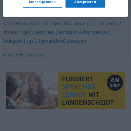
Mehr Optionen
Akzeptieren
mitmachen (ugs.)
,
erleiden
(auf jemanden) eindringen
,
bedrängen
,
(in jemanden)
dringen (geh., veraltet)
,
(jemanden) drängen (zu)
,
belagern (ugs.)
,
(jemandem) zusetzen
© OpenThesaurus.de