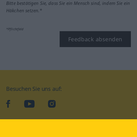
Bitte bestätigen Sie, dass Sie ein Mensch sind, indem Sie ein
Häkchen setzen.*
*Pflichtfeld
Feedback absenden
Besuchen Sie uns auf:
facebook
YouTube
Instagram