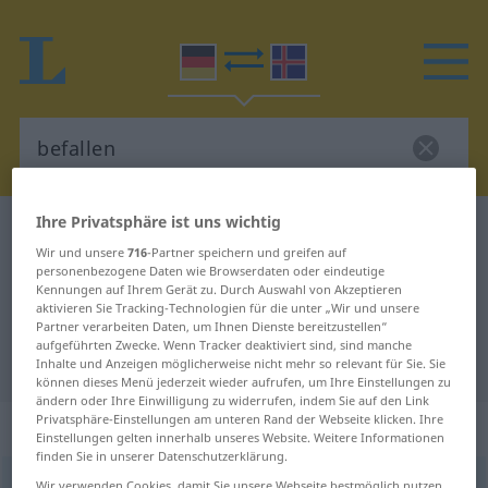
Ihre Privatsphäre ist uns wichtig
Deutsch-Isländisch Wörterbuch
befallen
Wir und unsere
716
-Partner speichern und greifen auf
Deutsch-Isländisch Übersetzung
personenbezogene Daten wie Browserdaten oder eindeutige
Kennungen auf Ihrem Gerät zu. Durch Auswahl von Akzeptieren
für "befallen"
aktivieren Sie Tracking-Technologien für die unter „Wir und unsere
Partner verarbeiten Daten, um Ihnen Dienste bereitzustellen“
aufgeführten Zwecke. Wenn Tracker deaktiviert sind, sind manche
"befallen" Isländisch Übersetzung
Inhalte und Anzeigen möglicherweise nicht mehr so relevant für Sie. Sie
können dieses Menü jederzeit wieder aufrufen, um Ihre Einstellungen zu
ändern oder Ihre Einwilligung zu widerrufen, indem Sie auf den Link
Privatsphäre-Einstellungen am unteren Rand der Webseite klicken. Ihre
„befallen“
Einstellungen gelten innerhalb unseres Website. Weitere Informationen
finden Sie in unserer Datenschutzerklärung.
befallen
Wir verwenden Cookies, damit Sie unsere Webseite bestmöglich nutzen