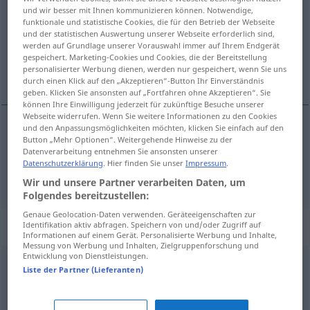
und wir besser mit Ihnen kommunizieren können. Notwendige,
funktionale und statistische Cookies, die für den Betrieb der Webseite
Übersicht aller Übersetzungen
und der statistischen Auswertung unserer Webseite erforderlich sind,
(Für mehr Details die Übersetzung anklicken/antippen)
werden auf Grundlage unserer Vorauswahl immer auf Ihrem Endgerät
gespeichert. Marketing-Cookies und Cookies, die der Bereitstellung
personalisierter Werbung dienen, werden nur gespeichert, wenn Sie uns
grípa, taka, verða fyrir
durch einen Klick auf den „Akzeptieren“-Button Ihr Einverständnis
geben. Klicken Sie ansonsten auf „Fortfahren ohne Akzeptieren“. Sie
können Ihre Einwilligung jederzeit für zukünftige Besuche unserer
Webseite widerrufen. Wenn Sie weitere Informationen zu den Cookies
und den Anpassungsmöglichkeiten möchten, klicken Sie einfach auf den
Button „Mehr Optionen“. Weitergehende Hinweise zu der
grípa
befallen
Furcht
Datenverarbeitung entnehmen Sie ansonsten unserer
Datenschutzerklärung
. Hier finden Sie unser
Impressum
.
taka
,
verða
fyrir
befallen
Krankheit
Wir und unsere Partner verarbeiten Daten, um
Folgendes bereitzustellen:
Genaue Geolocation-Daten verwenden. Geräteeigenschaften zur
Synonyme für "befallen"
Identifikation aktiv abfragen. Speichern von und/oder Zugriff auf
Informationen auf einem Gerät. Personalisierte Werbung und Inhalte,
Messung von Werbung und Inhalten, Zielgruppenforschung und
Entwicklung von Dienstleistungen.
Liste der Partner (Lieferanten)
(jemandem) zusetzen
,
(jemanden) plagen
erleben
,
(jemandem) geschehen
,
hereinbrechen (über)
,