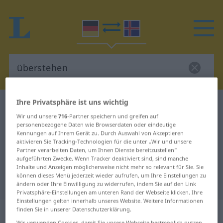
Ihre Privatsphäre ist uns wichtig
Deutsch-Isländisch Wörterbuch
überstehen
Wir und unsere
716
-Partner speichern und greifen auf
Deutsch-Isländisch Übersetzung
personenbezogene Daten wie Browserdaten oder eindeutige
Kennungen auf Ihrem Gerät zu. Durch Auswahl von Akzeptieren
für "überstehen"
aktivieren Sie Tracking-Technologien für die unter „Wir und unsere
Partner verarbeiten Daten, um Ihnen Dienste bereitzustellen“
aufgeführten Zwecke. Wenn Tracker deaktiviert sind, sind manche
"überstehen" Isländisch
Inhalte und Anzeigen möglicherweise nicht mehr so relevant für Sie. Sie
können dieses Menü jederzeit wieder aufrufen, um Ihre Einstellungen zu
Übersetzung
ändern oder Ihre Einwilligung zu widerrufen, indem Sie auf den Link
Privatsphäre-Einstellungen am unteren Rand der Webseite klicken. Ihre
Einstellungen gelten innerhalb unseres Website. Weitere Informationen
„überstehen“
finden Sie in unserer Datenschutzerklärung.
Wir verwenden Cookies, damit Sie unsere Webseite bestmöglich nutzen