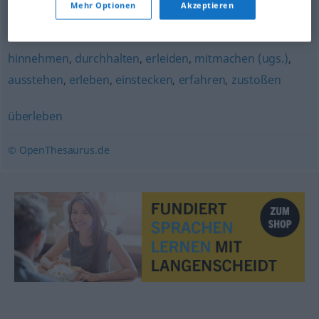
Mehr Optionen
Akzeptieren
überdauern
hinnehmen
,
durchhalten
,
erleiden
,
mitmachen (ugs.)
,
ausstehen
,
erleben
,
einstecken
,
erfahren
,
zustoßen
überleben
© OpenThesaurus.de