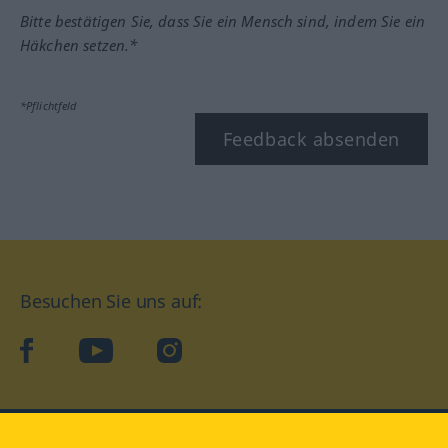
Bitte bestätigen Sie, dass Sie ein Mensch sind, indem Sie ein
Häkchen setzen.*
*Pflichtfeld
Feedback absenden
Besuchen Sie uns auf:
facebook
YouTube
Instagram