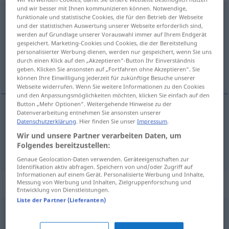
und wir besser mit Ihnen kommunizieren können. Notwendige,
überstehen
funktionale und statistische Cookies, die für den Betrieb der Webseite
und der statistischen Auswertung unserer Webseite erforderlich sind,
Übersicht aller Übersetzungen
werden auf Grundlage unserer Vorauswahl immer auf Ihrem Endgerät
gespeichert. Marketing-Cookies und Cookies, die der Bereitstellung
(Für mehr Details die Übersetzung anklicken/antippen)
personalisierter Werbung dienen, werden nur gespeichert, wenn Sie uns
durch einen Klick auf den „Akzeptieren“-Button Ihr Einverständnis
gnæfa skaga út upp, standast, afbera
geben. Klicken Sie ansonsten auf „Fortfahren ohne Akzeptieren“. Sie
können Ihre Einwilligung jederzeit für zukünftige Besuche unserer
Webseite widerrufen. Wenn Sie weitere Informationen zu den Cookies
und den Anpassungsmöglichkeiten möchten, klicken Sie einfach auf den
Button „Mehr Optionen“. Weitergehende Hinweise zu der
Datenverarbeitung entnehmen Sie ansonsten unserer
gnæfa
od
skaga
út
od
upp
überstehen
Datenschutzerklärung
. Hier finden Sie unser
Impressum
.
Wir und unsere Partner verarbeiten Daten, um
Folgendes bereitzustellen:
standast
, afbera
überstehen
FIG
Genaue Geolocation-Daten verwenden. Geräteeigenschaften zur
Identifikation aktiv abfragen. Speichern von und/oder Zugriff auf
Informationen auf einem Gerät. Personalisierte Werbung und Inhalte,
Synonyme für "überstehen"
Messung von Werbung und Inhalten, Zielgruppenforschung und
Entwicklung von Dienstleistungen.
Liste der Partner (Lieferanten)
(es) schaffen
,
überleben
,
durchkommen