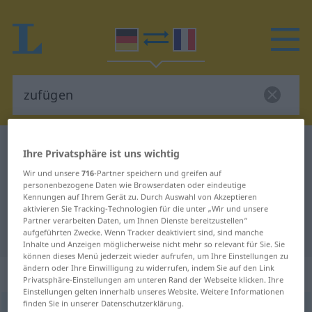
Deutsch-Französisch Wörterbuch
zufügen
Ihre Privatsphäre ist uns wichtig
Deutsch-Französisch Übersetzung
Wir und unsere
716
-Partner speichern und greifen auf
personenbezogene Daten wie Browserdaten oder eindeutige
für "zufügen"
Kennungen auf Ihrem Gerät zu. Durch Auswahl von Akzeptieren
aktivieren Sie Tracking-Technologien für die unter „Wir und unsere
Partner verarbeiten Daten, um Ihnen Dienste bereitzustellen“
"zufügen" Französisch Übersetzung
aufgeführten Zwecke. Wenn Tracker deaktiviert sind, sind manche
Inhalte und Anzeigen möglicherweise nicht mehr so relevant für Sie. Sie
können dieses Menü jederzeit wieder aufrufen, um Ihre Einstellungen zu
ändern oder Ihre Einwilligung zu widerrufen, indem Sie auf den Link
„zufügen“
: transitives Verb
Privatsphäre-Einstellungen am unteren Rand der Webseite klicken. Ihre
Einstellungen gelten innerhalb unseres Website. Weitere Informationen
finden Sie in unserer Datenschutzerklärung.
zufügen
v/t