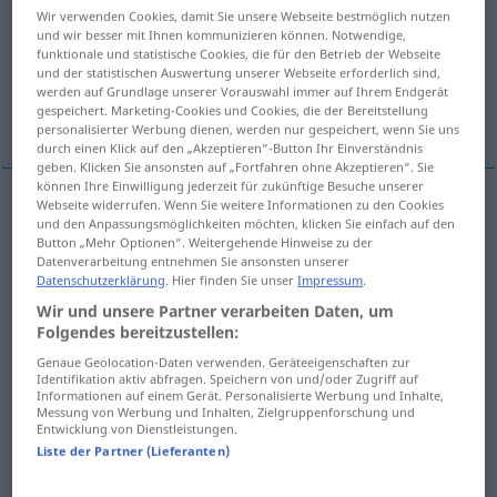
Wir verwenden Cookies, damit Sie unsere Webseite bestmöglich nutzen
und wir besser mit Ihnen kommunizieren können. Notwendige,
Übersicht aller Übersetzungen
funktionale und statistische Cookies, die für den Betrieb der Webseite
(Für mehr Details die Übersetzung anklicken/antippen)
und der statistischen Auswertung unserer Webseite erforderlich sind,
werden auf Grundlage unserer Vorauswahl immer auf Ihrem Endgerät
gespeichert. Marketing-Cookies und Cookies, die der Bereitstellung
ajouter
personalisierter Werbung dienen, werden nur gespeichert, wenn Sie uns
durch einen Klick auf den „Akzeptieren“-Button Ihr Einverständnis
geben. Klicken Sie ansonsten auf „Fortfahren ohne Akzeptieren“. Sie
können Ihre Einwilligung jederzeit für zukünftige Besuche unserer
Webseite widerrufen. Wenn Sie weitere Informationen zu den Cookies
Beispiele
und den Anpassungsmöglichkeiten möchten, klicken Sie einfach auf den
Button „Mehr Optionen“. Weitergehende Hinweise zu der
jemandem
etwas
zufügen
Schaden, Verluste
Datenverarbeitung entnehmen Sie ansonsten unserer
Datenschutzerklärung
. Hier finden Sie unser
Impressum
.
causer
qc
à
qn
Wir und unsere Partner verarbeiten Daten, um
Folgendes bereitzustellen:
jemandem
etwas
zufügen
Niederlage
Genaue Geolocation-Daten verwenden. Geräteeigenschaften zur
Identifikation aktiv abfragen. Speichern von und/oder Zugriff auf
infliger
qc
à
qn
Informationen auf einem Gerät. Personalisierte Werbung und Inhalte,
Messung von Werbung und Inhalten, Zielgruppenforschung und
Entwicklung von Dienstleistungen.
jemandem Böses zufügen
Liste der Partner (Lieferanten)
faire
du
mal
à
qn