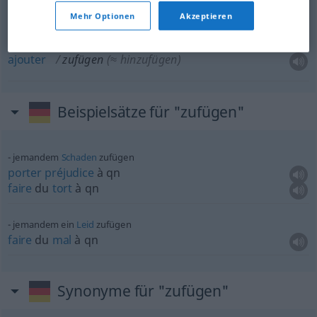
Mehr Optionen
Akzeptieren
ajouter
zufügen
(≈ hinzufügen)
Beispielsätze für "zufügen"
jemandem
Schaden
zufügen
porter
préjudice
à
qn
faire
du
tort
à
qn
jemandem ein
Leid
zufügen
faire
du
mal
à
qn
Synonyme für "zufügen"