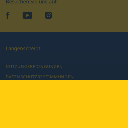
Besuchen Sie uns auf:
facebook
YouTube
Instagram
Langenscheidt
NUTZUNGSBEDINGUNGEN
DATENSCHUTZBESTIMMUNGEN
IMPRESSUM
PRIVATSPHÄRE-EINSTELLUNGEN
LATEINWÖRTERBUCH MIT CODE
Copyright © 2026 PONS Langenscheidt GmbH, Alle Rechte