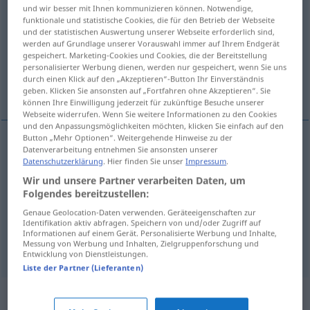
und wir besser mit Ihnen kommunizieren können. Notwendige,
funktionale und statistische Cookies, die für den Betrieb der Webseite
Übersicht aller Übersetzungen
und der statistischen Auswertung unserer Webseite erforderlich sind,
(Für mehr Details die Übersetzung anklicken/antippen)
werden auf Grundlage unserer Vorauswahl immer auf Ihrem Endgerät
gespeichert. Marketing-Cookies und Cookies, die der Bereitstellung
personalisierter Werbung dienen, werden nur gespeichert, wenn Sie uns
bien, très typique, adéquat, tout à fait
durch einen Klick auf den „Akzeptieren“-Button Ihr Einverständnis
approprié
geben. Klicken Sie ansonsten auf „Fortfahren ohne Akzeptieren“. Sie
können Ihre Einwilligung jederzeit für zukünftige Besuche unserer
Webseite widerrufen. Wenn Sie weitere Informationen zu den Cookies
und den Anpassungsmöglichkeiten möchten, klicken Sie einfach auf den
Button „Mehr Optionen“. Weitergehende Hinweise zu der
Datenverarbeitung entnehmen Sie ansonsten unserer
bien
, très
typique
zünftig
Lokal
Datenschutzerklärung
. Hier finden Sie unser
Impressum
.
Wir und unsere Partner verarbeiten Daten, um
adéquat
zünftig
Kleidung
Folgendes bereitzustellen:
Genaue Geolocation-Daten verwenden. Geräteeigenschaften zur
tout à
fait
approprié
zünftig
Identifikation aktiv abfragen. Speichern von und/oder Zugriff auf
Informationen auf einem Gerät. Personalisierte Werbung und Inhalte,
Messung von Werbung und Inhalten, Zielgruppenforschung und
Entwicklung von Dienstleistungen.
Liste der Partner (Lieferanten)
Synonyme für "zünftig"