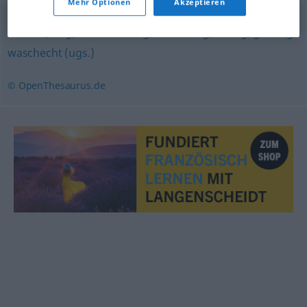
Mehr Optionen
Akzeptieren
rustikal
,
urig
,
bodenständig
,
urwüchsig
,
kernig
,
gehörig
,
waschecht (ugs.)
© OpenThesaurus.de