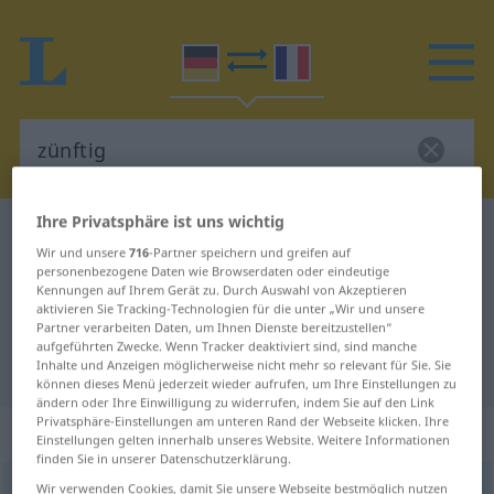
Ihre Privatsphäre ist uns wichtig
Deutsch-Französisch Wörterbuch
zünftig
Wir und unsere
716
-Partner speichern und greifen auf
Deutsch-Französisch Übersetzung
personenbezogene Daten wie Browserdaten oder eindeutige
Kennungen auf Ihrem Gerät zu. Durch Auswahl von Akzeptieren
für "zünftig"
aktivieren Sie Tracking-Technologien für die unter „Wir und unsere
Partner verarbeiten Daten, um Ihnen Dienste bereitzustellen“
aufgeführten Zwecke. Wenn Tracker deaktiviert sind, sind manche
"zünftig" Französisch Übersetzung
Inhalte und Anzeigen möglicherweise nicht mehr so relevant für Sie. Sie
können dieses Menü jederzeit wieder aufrufen, um Ihre Einstellungen zu
ändern oder Ihre Einwilligung zu widerrufen, indem Sie auf den Link
Privatsphäre-Einstellungen am unteren Rand der Webseite klicken. Ihre
„zünftig“
: Adjektiv
Einstellungen gelten innerhalb unseres Website. Weitere Informationen
finden Sie in unserer Datenschutzerklärung.
Wir verwenden Cookies, damit Sie unsere Webseite bestmöglich nutzen
zünftig
[ˈtsʏnftɪç]
adj