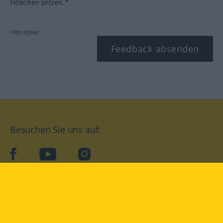
Häkchen setzen.*
*Pflichtfeld
Feedback absenden
Besuchen Sie uns auf:
facebook
YouTube
Instagram
Langenscheidt