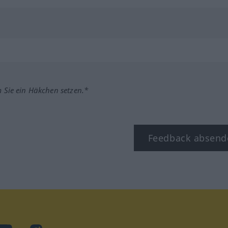
m Sie ein Häkchen setzen.*
Feedback absend