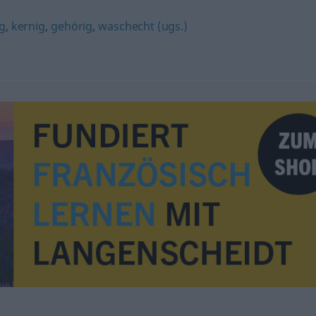
g
,
kernig
,
gehörig
,
waschecht (ugs.)