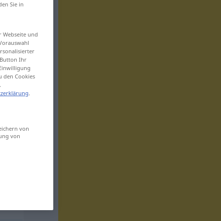
den Sie in
er Webseite und
 Vorauswahl
sonalisierter
Button Ihr
Einwilligung
zu den Cookies
.
zerklärung
.
eichern von
sung von