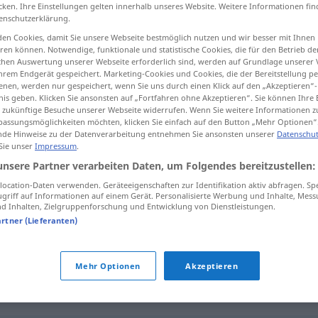
cken. Ihre Einstellungen gelten innerhalb unseres Website. Weitere Informationen fin
enschutzerklärung.
en Cookies, damit Sie unsere Webseite bestmöglich nutzen und wir besser mit Ihnen
en können. Notwendige, funktionale und statistische Cookies, die für den Betrieb d
tippen)
ischen Auswertung unserer Webseite erforderlich sind, werden auf Grundlage unserer
hrem Endgerät gespeichert. Marketing-Cookies und Cookies, die der Bereitstellung per
nen, werden nur gespeichert, wenn Sie uns durch einen Klick auf den „Akzeptieren“-
nis geben. Klicken Sie ansonsten auf „Fortfahren ohne Akzeptieren“. Sie können Ihre 
ür zukünftige Besuche unserer Webseite widerrufen. Wenn Sie weitere Informationen 
assungsmöglichkeiten möchten, klicken Sie einfach auf den Button „Mehr Optionen“
de Hinweise zu der Datenverarbeitung entnehmen Sie ansonsten unserer
Datenschut
 Sie unser
Impressum
.
urig
Mensch
unsere Partner verarbeiten Daten, um Folgendes bereitzustellen:
ocation-Daten verwenden. Geräteeigenschaften zur Identifikation aktiv abfragen. Sp
griff auf Informationen auf einem Gerät. Personalisierte Werbung und Inhalte, Mes
urig
 Inhalten, Zielgruppenforschung und Entwicklung von Dienstleistungen.
artner (Lieferanten)
urig
Lokal
Mehr Optionen
Akzeptieren