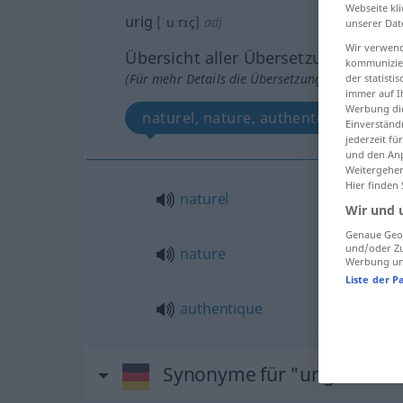
Webseite kli
urig
[ˈuːrɪç]
adj
unserer Dat
Wir verwend
Übersicht aller Übersetzungen
kommunizier
(Für mehr Details die Übersetzung anklicken/an
der statist
immer auf I
Werbung die
naturel, nature, authentique
Einverständ
jederzeit f
und den Anp
Weitergehen
Hier finden
naturel
Wir und 
Genaue Geol
und/oder Zu
nature
Werbung und
Liste der P
authentique
Synonyme für "urig"