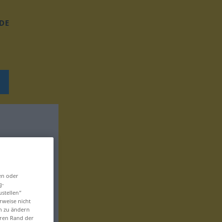
DE
en oder
g-
ustellen“
rweise nicht
en zu ändern
eren Rand der