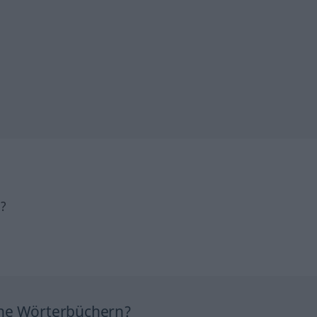
h?
ine Wörterbüchern?