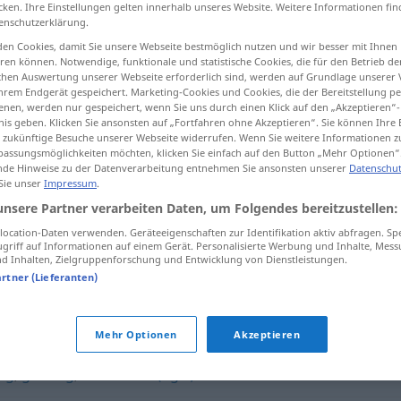
cken. Ihre Einstellungen gelten innerhalb unseres Website. Weitere Informationen fin
enschutzerklärung.
en Cookies, damit Sie unsere Webseite bestmöglich nutzen und wir besser mit Ihnen
en können. Notwendige, funktionale und statistische Cookies, die für den Betrieb d
ischen Auswertung unserer Webseite erforderlich sind, werden auf Grundlage unserer
tippen)
hrem Endgerät gespeichert. Marketing-Cookies und Cookies, die der Bereitstellung per
nen, werden nur gespeichert, wenn Sie uns durch einen Klick auf den „Akzeptieren“-
nis geben. Klicken Sie ansonsten auf „Fortfahren ohne Akzeptieren“. Sie können Ihre 
ür zukünftige Besuche unserer Webseite widerrufen. Wenn Sie weitere Informationen 
assungsmöglichkeiten möchten, klicken Sie einfach auf den Button „Mehr Optionen“
de Hinweise zu der Datenverarbeitung entnehmen Sie ansonsten unserer
Datenschut
 Sie unser
Impressum
.
urwüchsig
(≈ ursprünglich)
unsere Partner verarbeiten Daten, um Folgendes bereitzustellen:
ocation-Daten verwenden. Geräteeigenschaften zur Identifikation aktiv abfragen. Sp
urwüchsig
(≈ natürlich)
griff auf Informationen auf einem Gerät. Personalisierte Werbung und Inhalte, Mes
 Inhalten, Zielgruppenforschung und Entwicklung von Dienstleistungen.
artner (Lieferanten)
Mehr Optionen
Akzeptieren
ig
,
gehörig
,
waschecht (ugs.)