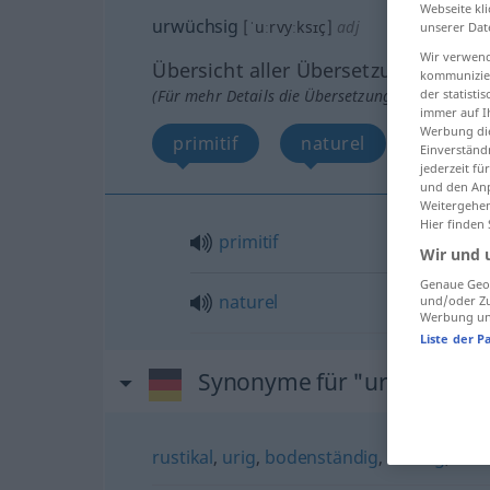
Webseite kli
urwüchsig
[ˈuːrvyːksɪç]
adj
unserer Dat
Wir verwend
Übersicht aller Übersetzungen
kommunizier
der statist
(Für mehr Details die Übersetzung anklicken/an
immer auf I
Werbung die
primitif
naturel
Einverständ
jederzeit f
und den Anp
Weitergehen
Hier finden
primitif
Wir und 
Genaue Geol
naturel
und/oder Zu
Werbung und
Liste der P
Synonyme für "urwüchsig"
rustikal
,
urig
,
bodenständig
,
zünftig
,
kern