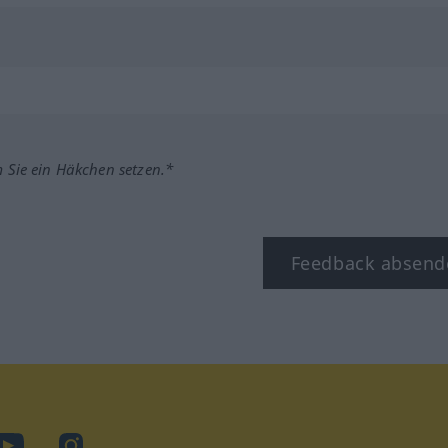
m Sie ein Häkchen setzen.*
Feedback absend
ook
YouTube
Instagram