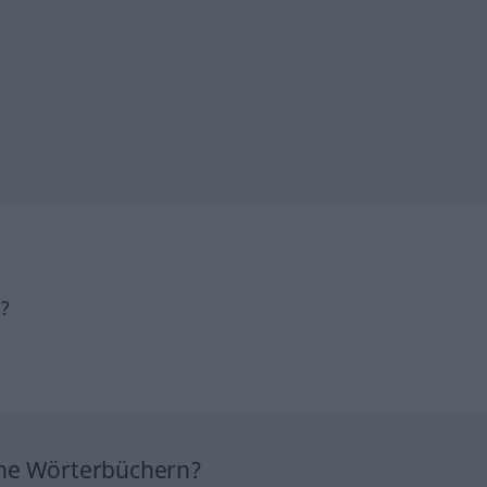
h?
ine Wörterbüchern?