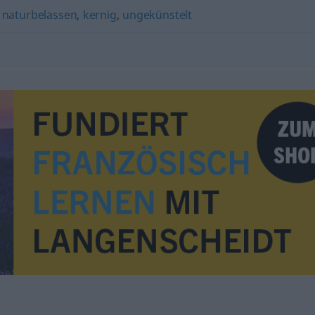
,
naturbelassen
,
kernig
,
ungekünstelt