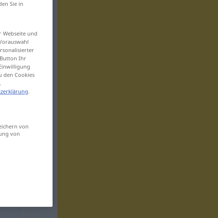
den Sie in
er Webseite und
 Vorauswahl
sonalisierter
Button Ihr
Einwilligung
zu den Cookies
.
zerklärung
.
eichern von
sung von