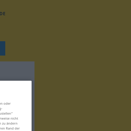
DE
en oder
g-
ustellen“
rweise nicht
en zu ändern
eren Rand der