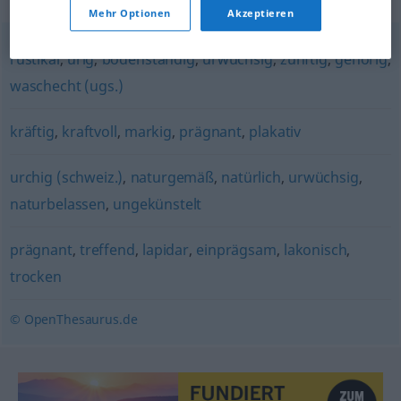
Mehr Optionen
Akzeptieren
rustikal
,
urig
,
bodenständig
,
urwüchsig
,
zünftig
,
gehörig
,
waschecht (ugs.)
kräftig
,
kraftvoll
,
markig
,
prägnant
,
plakativ
urchig (schweiz.)
,
naturgemäß
,
natürlich
,
urwüchsig
,
naturbelassen
,
ungekünstelt
prägnant
,
treffend
,
lapidar
,
einprägsam
,
lakonisch
,
trocken
© OpenThesaurus.de