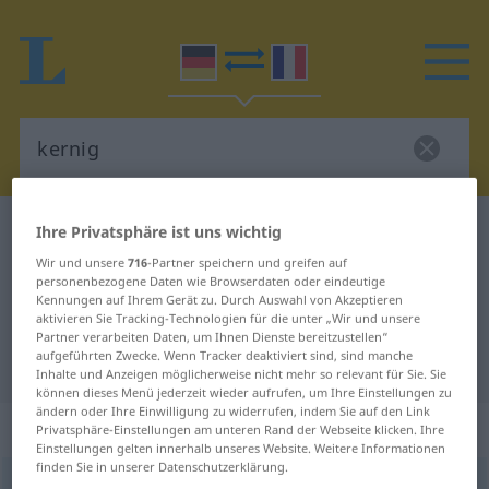
Deutsch-Französisch Wörterbuch
kernig
Ihre Privatsphäre ist uns wichtig
Deutsch-Französisch Übersetzung
Wir und unsere
716
-Partner speichern und greifen auf
personenbezogene Daten wie Browserdaten oder eindeutige
für "kernig"
Kennungen auf Ihrem Gerät zu. Durch Auswahl von Akzeptieren
aktivieren Sie Tracking-Technologien für die unter „Wir und unsere
Partner verarbeiten Daten, um Ihnen Dienste bereitzustellen“
aufgeführten Zwecke. Wenn Tracker deaktiviert sind, sind manche
"kernig" Französisch Übersetzung
Inhalte und Anzeigen möglicherweise nicht mehr so relevant für Sie. Sie
können dieses Menü jederzeit wieder aufrufen, um Ihre Einstellungen zu
ändern oder Ihre Einwilligung zu widerrufen, indem Sie auf den Link
„kernig“
: Adjektiv
Privatsphäre-Einstellungen am unteren Rand der Webseite klicken. Ihre
Einstellungen gelten innerhalb unseres Website. Weitere Informationen
finden Sie in unserer Datenschutzerklärung.
kernig
adj