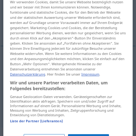
Wir verwenden Cookies, damit Sie unsere Webseite bestmöglich nutzen
und wir besser mit Ihnen kommunizieren können. Notwendige,
Übersicht aller Übersetzungen
funktionale und statistische Cookies, die für den Betrieb der Webseite
und der statistischen Auswertung unserer Webseite erforderlich sind,
(Für mehr Details die Übersetzung anklicken/antippen)
werden auf Grundlage unserer Vorauswahl immer auf Ihrem Endgerät
gespeichert. Marketing-Cookies und Cookies, die der Bereitstellung
à pépins
vigoureux, robuste, cru
personalisierter Werbung dienen, werden nur gespeichert, wenn Sie uns
durch einen Klick auf den „Akzeptieren“-Button Ihr Einverständnis
geben. Klicken Sie ansonsten auf „Fortfahren ohne Akzeptieren“. Sie
können Ihre Einwilligung jederzeit für zukünftige Besuche unserer
Webseite widerrufen. Wenn Sie weitere Informationen zu den Cookies
und den Anpassungsmöglichkeiten möchten, klicken Sie einfach auf den
à pépins
kernig
Obst
Button „Mehr Optionen“. Weitergehende Hinweise zu der
Datenverarbeitung entnehmen Sie ansonsten unserer
Datenschutzerklärung
. Hier finden Sie unser
Impressum
.
Wir und unsere Partner verarbeiten Daten, um
vigoureux
kernig
Person
FIG
Folgendes bereitzustellen:
Genaue Geolocation-Daten verwenden. Geräteeigenschaften zur
robuste
kernig
Identifikation aktiv abfragen. Speichern von und/oder Zugriff auf
Informationen auf einem Gerät. Personalisierte Werbung und Inhalte,
Messung von Werbung und Inhalten, Zielgruppenforschung und
cru
kernig
Spruch
UMG
Entwicklung von Dienstleistungen.
Liste der Partner (Lieferanten)
Synonyme für "kernig"