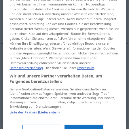
und wir besser mit Ihnen kommunizieren können. Notwendige,
funktionale und statistische Cookies, die für den Betrieb der Webseite
Übersicht aller Übersetzungen
und der statistischen Auswertung unserer Webseite erforderlich sind,
(Für mehr Details die Übersetzung anklicken/antippen)
werden auf Grundlage unserer Vorauswahl immer auf Ihrem Endgerät
gespeichert. Marketing-Cookies und Cookies, die der Bereitstellung
personalisierter Werbung dienen, werden nur gespeichert, wenn Sie uns
d’où?, de quel côté?
d’où
durch einen Klick auf den „Akzeptieren“-Button Ihr Einverständnis
geben. Klicken Sie ansonsten auf „Fortfahren ohne Akzeptieren“. Sie
können Ihre Einwilligung jederzeit für zukünftige Besuche unserer
Webseite widerrufen. Wenn Sie weitere Informationen zu den Cookies
und den Anpassungsmöglichkeiten möchten, klicken Sie einfach auf den
Button „Mehr Optionen“. Weitergehende Hinweise zu der
d’où?
woher
interrogativ
Datenverarbeitung entnehmen Sie ansonsten unserer
Datenschutzerklärung
. Hier finden Sie unser
Impressum
.
de
quel
côté?
woher
Wir und unsere Partner verarbeiten Daten, um
Folgendes bereitzustellen:
Genaue Geolocation-Daten verwenden. Geräteeigenschaften zur
Identifikation aktiv abfragen. Speichern von und/oder Zugriff auf
Informationen auf einem Gerät. Personalisierte Werbung und Inhalte,
d’où
woher
relativisch
Messung von Werbung und Inhalten, Zielgruppenforschung und
Entwicklung von Dienstleistungen.
Liste der Partner (Lieferanten)