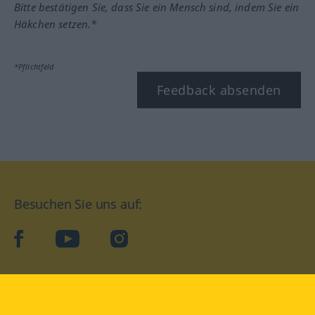
Bitte bestätigen Sie, dass Sie ein Mensch sind, indem Sie ein
Häkchen setzen.*
*Pflichtfeld
Feedback absenden
Besuchen Sie uns auf:
facebook
YouTube
Instagram