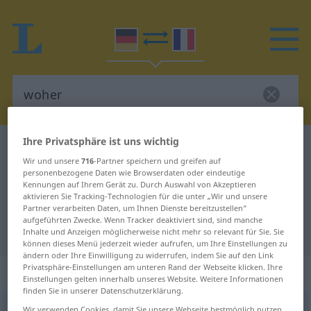
Ihre Privatsphäre ist uns wichtig
Deutsch-Französisch Wörterbuch
woher
Wir und unsere
716
-Partner speichern und greifen auf
Deutsch-Französisch Übersetzung
personenbezogene Daten wie Browserdaten oder eindeutige
Kennungen auf Ihrem Gerät zu. Durch Auswahl von Akzeptieren
für "woher"
aktivieren Sie Tracking-Technologien für die unter „Wir und unsere
Partner verarbeiten Daten, um Ihnen Dienste bereitzustellen“
aufgeführten Zwecke. Wenn Tracker deaktiviert sind, sind manche
"woher" Französisch Übersetzung
Inhalte und Anzeigen möglicherweise nicht mehr so relevant für Sie. Sie
können dieses Menü jederzeit wieder aufrufen, um Ihre Einstellungen zu
ändern oder Ihre Einwilligung zu widerrufen, indem Sie auf den Link
Privatsphäre-Einstellungen am unteren Rand der Webseite klicken. Ihre
„woher“
: Adverb
Einstellungen gelten innerhalb unseres Website. Weitere Informationen
finden Sie in unserer Datenschutzerklärung.
woher
adv
Wir verwenden Cookies, damit Sie unsere Webseite bestmöglich nutzen