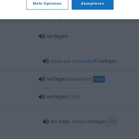
Mehr Optionen
Akzeptieren
vorlegen
Urkunde
vorlegen
etwas
zur
Unterschrift
vorlegen
vorlegen
besonders
FUSSB
vorlegen
Geld
ein tolles
Tempo
vorlegen
UMG