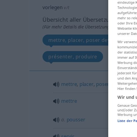
eindeutige 
vorlegen
v/t
Technologie
aufgeführte
mehr so rel
Übersicht aller Übersetzungen
oder Ihre E
(Für mehr Details die Übersetzung anklicken/an
Webseite kli
unserer Dat
mettre, placer, poser devant
Wir verwend
kommunizier
der statist
présenter, produire
passer
immer auf I
Werbung die
Einverständ
jederzeit f
und den Anp
mettre
,
placer
,
poser
devant
Weitergehen
Hier finden
Wir und 
mettre
Genaue Geol
und/oder Zu
Werbung und
a.
pousser
Liste der P
servir