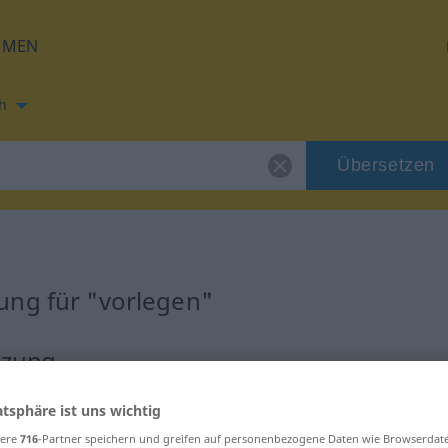
HMEN
h
Übersetzen
n
ung für "vorlegen"
tzung
atsphäre ist uns wichtig
b
sere
716
-Partner speichern und greifen auf personenbezogene Daten wie Browserdat