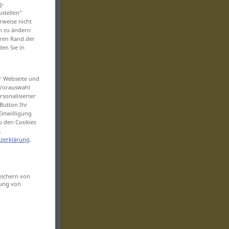
g-
ustellen“
rweise nicht
en zu ändern
eren Rand der
den Sie in
er Webseite und
 Vorauswahl
sonalisierter
Button Ihr
Einwilligung
zu den Cookies
.
zerklärung
.
eichern von
sung von