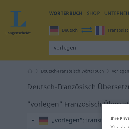
WÖRTERBUCH
SHOP
UNTERNE
Deutsch
Französisc
Deutsch-Französisch Wörterbuch
vorlege
Deutsch-Französisch Übersetz
"vorlegen" Französisch Überse
Ihre Priv
„vorlegen“
: transitives Ver
Wir und un