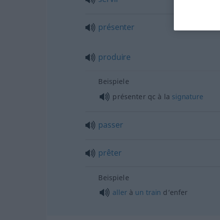
présenter
produire
Beispiele
présenter
qc
à la
signature
passer
prêter
Beispiele
aller
à
un
train
d’enfer