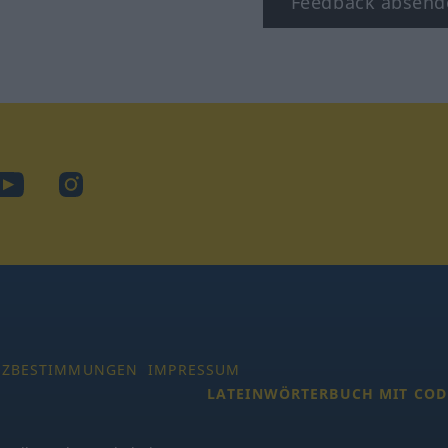
Feedback absend
ook
YouTube
Instagram
TZBESTIMMUNGEN
IMPRESSUM
LATEINWÖRTERBUCH MIT COD