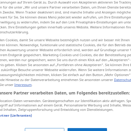
Kennungen auf Ihrem Gerät zu. Durch Auswahl von Akzeptieren aktivieren Sie Trackin
n für die unter „Wir und unsere Partner verarbeiten Daten, um Ihnen Dienste bereitz
n Zwecke. Wenn Tracker deaktiviert sind, sind manche Inhalte und Anzeigen mögliche
evant für Sie. Sie können dieses Menü jederzeit wieder aufrufen, um Ihre Einstellung
inwilligung zu widerrufen, indem Sie auf den Link Privatsphäre-Einstellungen am unt
tippen)
cken. Ihre Einstellungen gelten innerhalb unseres Website. Weitere Informationen fin
enschutzerklärung.
mettre, pousser
servir
en Cookies, damit Sie unsere Webseite bestmöglich nutzen und wir besser mit Ihnen
en können. Notwendige, funktionale und statistische Cookies, die für den Betrieb d
ischen Auswertung unserer Webseite erforderlich sind, werden auf Grundlage unserer
prêter
Weitere Beispiele...
hrem Endgerät gespeichert. Marketing-Cookies und Cookies, die der Bereitstellung per
nen, werden nur gespeichert, wenn Sie uns durch einen Klick auf den „Akzeptieren“-
nis geben. Klicken Sie ansonsten auf „Fortfahren ohne Akzeptieren“. Sie können Ihre 
ür zukünftige Besuche unserer Webseite widerrufen. Wenn Sie weitere Informationen 
assungsmöglichkeiten möchten, klicken Sie einfach auf den Button „Mehr Optionen“
vorlegen
Klotz
de Hinweise zu der Datenverarbeitung entnehmen Sie ansonsten unserer
Datenschut
 Sie unser
Impressum
.
unsere Partner verarbeiten Daten, um Folgendes bereitzustellen:
vorlegen
Kette
ocation-Daten verwenden. Geräteeigenschaften zur Identifikation aktiv abfragen. Sp
griff auf Informationen auf einem Gerät. Personalisierte Werbung und Inhalte, Mes
 Inhalten, Zielgruppenforschung und Entwicklung von Dienstleistungen.
vorlegen
Riegel
artner (Lieferanten)
vorlegen
Speisen
GEH