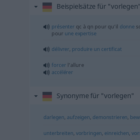
Beispielsätze für "vorlegen
présenter
qc
à
qn
pour qu’il
donne
s
pour
une
expertise
délivrer
,
produire
un
certificat
forcer
l’allure
accélérer
Synonyme für "vorlegen"
darlegen
,
aufzeigen
,
demonstrieren
,
bew
unterbreiten
,
vorbringen
,
einreichen
,
vor