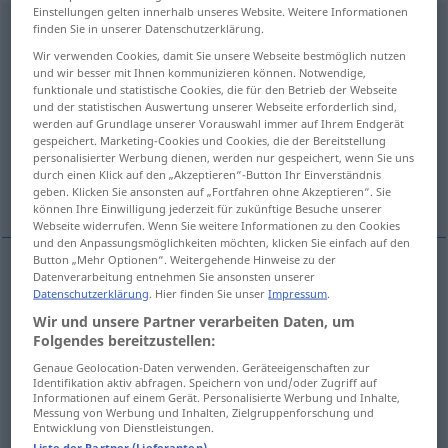
Einstellungen gelten innerhalb unseres Website. Weitere Informationen
überleben
finden Sie in unserer Datenschutzerklärung.
v/t
<
sans ge
>
Wir verwenden Cookies, damit Sie unsere Webseite bestmöglich nutzen
Übersicht aller Übersetzungen
und wir besser mit Ihnen kommunizieren können. Notwendige,
funktionale und statistische Cookies, die für den Betrieb der Webseite
(Für mehr Details die Übersetzung anklicken/antippen)
und der statistischen Auswertung unserer Webseite erforderlich sind,
werden auf Grundlage unserer Vorauswahl immer auf Ihrem Endgerät
survivre à
elle nous enterrera tous
gespeichert. Marketing-Cookies und Cookies, die der Bereitstellung
personalisierter Werbung dienen, werden nur gespeichert, wenn Sie uns
durch einen Klick auf den „Akzeptieren“-Button Ihr Einverständnis
tu n’en mourras pas
geben. Klicken Sie ansonsten auf „Fortfahren ohne Akzeptieren“. Sie
können Ihre Einwilligung jederzeit für zukünftige Besuche unserer
Webseite widerrufen. Wenn Sie weitere Informationen zu den Cookies
und den Anpassungsmöglichkeiten möchten, klicken Sie einfach auf den
Button „Mehr Optionen“. Weitergehende Hinweise zu der
Datenverarbeitung entnehmen Sie ansonsten unserer
Beispiele
Datenschutzerklärung
. Hier finden Sie unser
Impressum
.
jemanden,
etwas
überleben
Wir und unsere Partner verarbeiten Daten, um
Folgendes bereitzustellen:
survivre
à
qn
,
qc
Genaue Geolocation-Daten verwenden. Geräteeigenschaften zur
Identifikation aktiv abfragen. Speichern von und/oder Zugriff auf
Informationen auf einem Gerät. Personalisierte Werbung und Inhalte,
sie
überlebt
uns noch
alle
Messung von Werbung und Inhalten, Zielgruppenforschung und
Entwicklung von Dienstleistungen.
elle nous enterrera tous
Liste der Partner (Lieferanten)