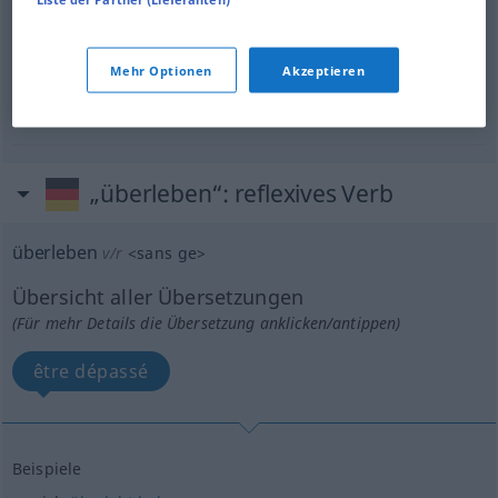
du
wirst
es überleben
FIG
Mehr Optionen
Akzeptieren
tu n’en mourras pas
„überleben“
: reflexives Verb
überleben
v/r
<
sans ge
>
Übersicht aller Übersetzungen
(Für mehr Details die Übersetzung anklicken/antippen)
être dépassé
Beispiele