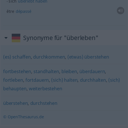
sich
überlebt
haben
être
dépassé
Synonyme für "überleben"
(es) schaffen
,
durchkommen
,
(etwas) überstehen
fortbestehen
,
standhalten
,
bleiben
,
überdauern
,
fortleben
,
fortdauern
,
(sich) halten
,
durchhalten
,
(sich)
behaupten
,
weiterbestehen
überstehen
,
durchstehen
© OpenThesaurus.de