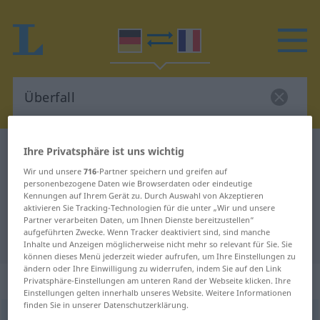
Deutsch-Französisch Wörterbuch
Überfall
Ihre Privatsphäre ist uns wichtig
Deutsch-Französisch Übersetzung
Wir und unsere
716
-Partner speichern und greifen auf
personenbezogene Daten wie Browserdaten oder eindeutige
für "Überfall"
Kennungen auf Ihrem Gerät zu. Durch Auswahl von Akzeptieren
aktivieren Sie Tracking-Technologien für die unter „Wir und unsere
Partner verarbeiten Daten, um Ihnen Dienste bereitzustellen“
aufgeführten Zwecke. Wenn Tracker deaktiviert sind, sind manche
"Überfall" Französisch Übersetzung
Inhalte und Anzeigen möglicherweise nicht mehr so relevant für Sie. Sie
können dieses Menü jederzeit wieder aufrufen, um Ihre Einstellungen zu
ändern oder Ihre Einwilligung zu widerrufen, indem Sie auf den Link
„Überfall“
: Maskulinum
Privatsphäre-Einstellungen am unteren Rand der Webseite klicken. Ihre
Einstellungen gelten innerhalb unseres Website. Weitere Informationen
finden Sie in unserer Datenschutzerklärung.
Überfall
m