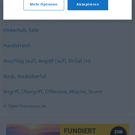
Mehr Optionen
Akzeptieren
Aggression
,
Angriff
Hinterhalt
,
Falle
Handstreich
Anschlag (auf)
,
Angriff (auf)
,
Einfall (in)
Raub
,
Raubüberfall
Angriff
,
Übergriff
,
Offensive
,
Attacke
,
Sturm
© OpenThesaurus.de