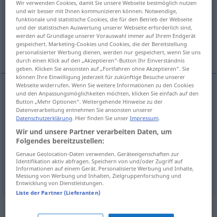
Wir verwenden Cookies, damit Sie unsere Webseite bestmöglich nutzen
und wir besser mit Ihnen kommunizieren können. Notwendige,
Übersicht aller Übersetzungen
funktionale und statistische Cookies, die für den Betrieb der Webseite
und der statistischen Auswertung unserer Webseite erforderlich sind,
(Für mehr Details die Übersetzung anklicken/antippen)
werden auf Grundlage unserer Vorauswahl immer auf Ihrem Endgerät
gespeichert. Marketing-Cookies und Cookies, die der Bereitstellung
attaque, agression
visite-surprise
personalisierter Werbung dienen, werden nur gespeichert, wenn Sie uns
durch einen Klick auf den „Akzeptieren“-Button Ihr Einverständnis
geben. Klicken Sie ansonsten auf „Fortfahren ohne Akzeptieren“. Sie
können Ihre Einwilligung jederzeit für zukünftige Besuche unserer
Webseite widerrufen. Wenn Sie weitere Informationen zu den Cookies
und den Anpassungsmöglichkeiten möchten, klicken Sie einfach auf den
attaque
f
Überfall
(≈ Raubüberfall)
a.
MIL
Button „Mehr Optionen“. Weitergehende Hinweise zu der
Datenverarbeitung entnehmen Sie ansonsten unserer
Datenschutzerklärung
. Hier finden Sie unser
Impressum
.
agression
f
Überfall
Wir und unsere Partner verarbeiten Daten, um
Folgendes bereitzustellen:
Genaue Geolocation-Daten verwenden. Geräteeigenschaften zur
Identifikation aktiv abfragen. Speichern von und/oder Zugriff auf
Informationen auf einem Gerät. Personalisierte Werbung und Inhalte,
visite-surprise
f
Überfall
UMG
FIG
HUM
Messung von Werbung und Inhalten, Zielgruppenforschung und
Entwicklung von Dienstleistungen.
Liste der Partner (Lieferanten)
Synonyme für "Überfall"