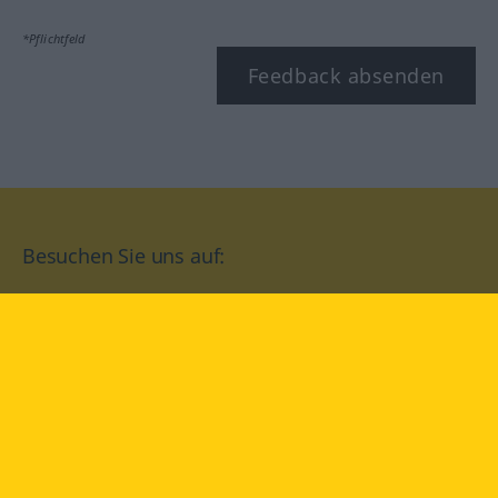
*Pflichtfeld
Feedback absenden
Besuchen Sie uns auf:
facebook
YouTube
Instagram
Langenscheidt