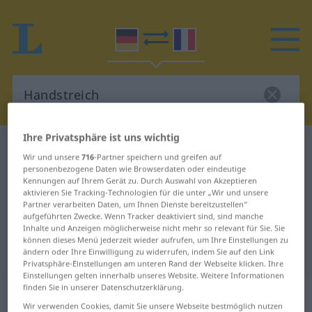
Ihre Privatsphäre ist uns wichtig
Deutsch-Französisch Wörterbuch
Handstreich
Wir und unsere
716
-Partner speichern und greifen auf
Deutsch-Französisch Übersetzung
personenbezogene Daten wie Browserdaten oder eindeutige
Kennungen auf Ihrem Gerät zu. Durch Auswahl von Akzeptieren
für "Handstreich"
aktivieren Sie Tracking-Technologien für die unter „Wir und unsere
Partner verarbeiten Daten, um Ihnen Dienste bereitzustellen“
aufgeführten Zwecke. Wenn Tracker deaktiviert sind, sind manche
Inhalte und Anzeigen möglicherweise nicht mehr so relevant für Sie. Sie
"Handstreich" Französisch
können dieses Menü jederzeit wieder aufrufen, um Ihre Einstellungen zu
ändern oder Ihre Einwilligung zu widerrufen, indem Sie auf den Link
Übersetzung
Privatsphäre-Einstellungen am unteren Rand der Webseite klicken. Ihre
Einstellungen gelten innerhalb unseres Website. Weitere Informationen
finden Sie in unserer Datenschutzerklärung.
„Handstreich“
: Maskulinum
Wir verwenden Cookies, damit Sie unsere Webseite bestmöglich nutzen