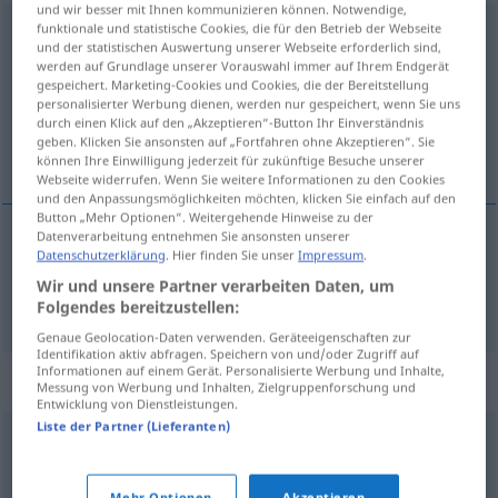
und wir besser mit Ihnen kommunizieren können. Notwendige,
funktionale und statistische Cookies, die für den Betrieb der Webseite
Handstreich
m
und der statistischen Auswertung unserer Webseite erforderlich sind,
werden auf Grundlage unserer Vorauswahl immer auf Ihrem Endgerät
Übersicht aller Übersetzungen
gespeichert. Marketing-Cookies und Cookies, die der Bereitstellung
(Für mehr Details die Übersetzung anklicken/antippen)
personalisierter Werbung dienen, werden nur gespeichert, wenn Sie uns
durch einen Klick auf den „Akzeptieren“-Button Ihr Einverständnis
geben. Klicken Sie ansonsten auf „Fortfahren ohne Akzeptieren“. Sie
coup de main
können Ihre Einwilligung jederzeit für zukünftige Besuche unserer
Webseite widerrufen. Wenn Sie weitere Informationen zu den Cookies
und den Anpassungsmöglichkeiten möchten, klicken Sie einfach auf den
Button „Mehr Optionen“. Weitergehende Hinweise zu der
Datenverarbeitung entnehmen Sie ansonsten unserer
Datenschutzerklärung
. Hier finden Sie unser
Impressum
.
coup
m
de
main
Handstreich
besonders
MIL
Wir und unsere Partner verarbeiten Daten, um
Folgendes bereitzustellen:
Genaue Geolocation-Daten verwenden. Geräteeigenschaften zur
Identifikation aktiv abfragen. Speichern von und/oder Zugriff auf
Informationen auf einem Gerät. Personalisierte Werbung und Inhalte,
Synonyme für "Handstreich"
Messung von Werbung und Inhalten, Zielgruppenforschung und
Entwicklung von Dienstleistungen.
Liste der Partner (Lieferanten)
Coup (franz.)
,
Operation
,
Schlag
Mehr Optionen
Akzeptieren