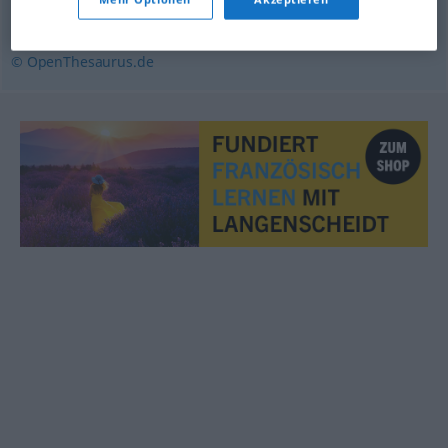
(militärischer) Überfall
© OpenThesaurus.de