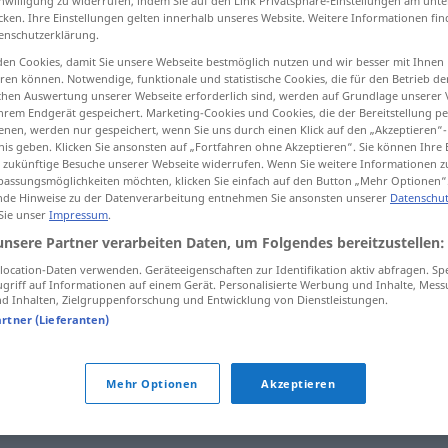
inwilligung zu widerrufen, indem Sie auf den Link Privatsphäre-Einstellungen am unt
cken. Ihre Einstellungen gelten innerhalb unseres Website. Weitere Informationen fin
enschutzerklärung.
en Cookies, damit Sie unsere Webseite bestmöglich nutzen und wir besser mit Ihnen
en können. Notwendige, funktionale und statistische Cookies, die für den Betrieb d
tippen)
ischen Auswertung unserer Webseite erforderlich sind, werden auf Grundlage unserer
hrem Endgerät gespeichert. Marketing-Cookies und Cookies, die der Bereitstellung per
nen, werden nur gespeichert, wenn Sie uns durch einen Klick auf den „Akzeptieren“-
nis geben. Klicken Sie ansonsten auf „Fortfahren ohne Akzeptieren“. Sie können Ihre 
ür zukünftige Besuche unserer Webseite widerrufen. Wenn Sie weitere Informationen 
assungsmöglichkeiten möchten, klicken Sie einfach auf den Button „Mehr Optionen“
de Hinweise zu der Datenverarbeitung entnehmen Sie ansonsten unserer
Datenschut
 Sie unser
Impressum
.
Anschlag
(≈ Bekanntmachung)
unsere Partner verarbeiten Daten, um Folgendes bereitzustellen:
ocation-Daten verwenden. Geräteeigenschaften zur Identifikation aktiv abfragen. Sp
Anschlag
auf
(≈ Attentat)
+AKK
griff auf Informationen auf einem Gerät. Personalisierte Werbung und Inhalte, Mes
 Inhalten, Zielgruppenforschung und Entwicklung von Dienstleistungen.
artner (Lieferanten)
Anschlag
(≈ Tastendruck)
Mehr Optionen
Akzeptieren