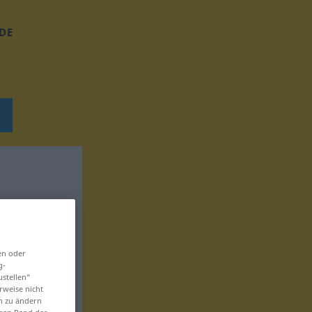
DE
en oder
g-
ustellen“
rweise nicht
en zu ändern