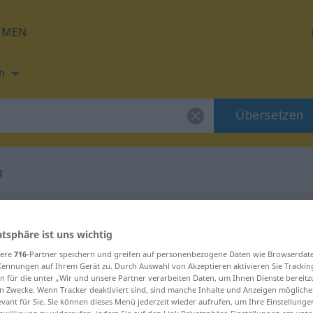
HMEN
h
Übersetzen
g
ung für "Anschlag"
atsphäre ist uns wichtig
tzung
sere
716
-Partner speichern und greifen auf personenbezogene Daten wie Browserdat
Kennungen auf Ihrem Gerät zu. Durch Auswahl von Akzeptieren aktivieren Sie Trackin
n für die unter „Wir und unsere Partner verarbeiten Daten, um Ihnen Dienste bereitz
n Zwecke. Wenn Tracker deaktiviert sind, sind manche Inhalte und Anzeigen mögliche
evant für Sie. Sie können dieses Menü jederzeit wieder aufrufen, um Ihre Einstellung