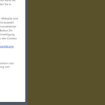
eren Rand der
den Sie in
er Webseite und
 Vorauswahl
sonalisierter
Button Ihr
Einwilligung
zu den Cookies
.
zerklärung
.
eichern von
sung von