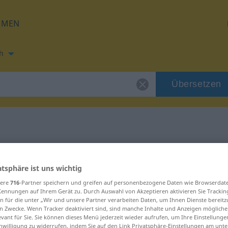
HMEN
h
Übersetzen
ng für "Rivale"
atsphäre ist uns wichtig
ng
sere
716
-Partner speichern und greifen auf personenbezogene Daten wie Browserdat
Kennungen auf Ihrem Gerät zu. Durch Auswahl von Akzeptieren aktivieren Sie Trackin
n für die unter „Wir und unsere Partner verarbeiten Daten, um Ihnen Dienste bereitz
n Zwecke. Wenn Tracker deaktiviert sind, sind manche Inhalte und Anzeigen mögliche
evant für Sie. Sie können dieses Menü jederzeit wieder aufrufen, um Ihre Einstellung
inwilligung zu widerrufen, indem Sie auf den Link Privatsphäre-Einstellungen am unt