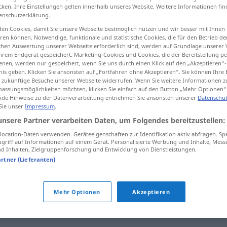
cken. Ihre Einstellungen gelten innerhalb unseres Website. Weitere Informationen fin
f
<
Rivalin
;
Rivalinnen
>
enschutzerklärung.
en Cookies, damit Sie unsere Webseite bestmöglich nutzen und wir besser mit Ihnen
en können. Notwendige, funktionale und statistische Cookies, die für den Betrieb d
tippen)
ischen Auswertung unserer Webseite erforderlich sind, werden auf Grundlage unserer
hrem Endgerät gespeichert. Marketing-Cookies und Cookies, die der Bereitstellung per
nen, werden nur gespeichert, wenn Sie uns durch einen Klick auf den „Akzeptieren“-
nis geben. Klicken Sie ansonsten auf „Fortfahren ohne Akzeptieren“. Sie können Ihre 
ür zukünftige Besuche unserer Webseite widerrufen. Wenn Sie weitere Informationen 
assungsmöglichkeiten möchten, klicken Sie einfach auf den Button „Mehr Optionen“
de Hinweise zu der Datenverarbeitung entnehmen Sie ansonsten unserer
Datenschut
 Sie unser
Impressum
.
Rivale
unsere Partner verarbeiten Daten, um Folgendes bereitzustellen:
ocation-Daten verwenden. Geräteeigenschaften zur Identifikation aktiv abfragen. Sp
griff auf Informationen auf einem Gerät. Personalisierte Werbung und Inhalte, Mes
 Inhalten, Zielgruppenforschung und Entwicklung von Dienstleistungen.
einen Rivalen
verdrängen
,
artner (Lieferanten)
ausstechen
Mehr Optionen
Akzeptieren