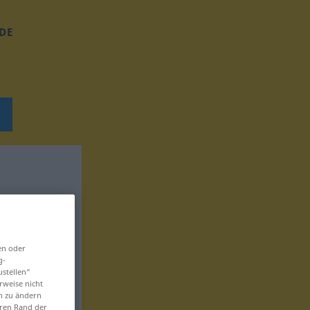
DE
en oder
g-
ustellen“
rweise nicht
en zu ändern
eren Rand der