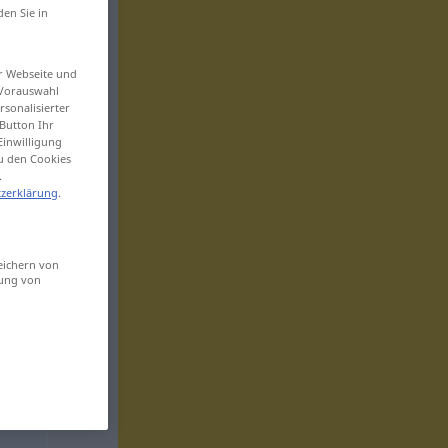
den Sie in
er Webseite und
 Vorauswahl
sonalisierter
Button Ihr
Einwilligung
zu den Cookies
.
zerklärung
.
eichern von
sung von