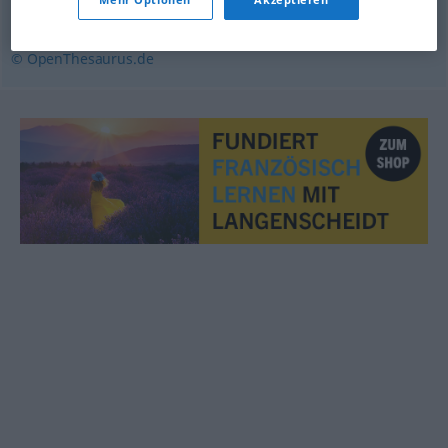
Widersacher
,
Opponent
,
Rivale
,
Feind
,
Gegner
© OpenThesaurus.de