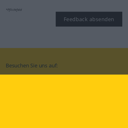
*Pflichtfeld
Feedback absenden
Besuchen Sie uns auf:
facebook
YouTube
Instagram
Langenscheidt