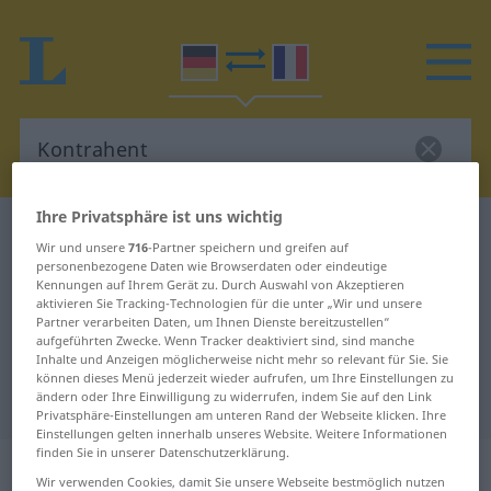
Ihre Privatsphäre ist uns wichtig
Deutsch-Französisch Wörterbuch
Kontrahent
Wir und unsere
716
-Partner speichern und greifen auf
Deutsch-Französisch Übersetzung
personenbezogene Daten wie Browserdaten oder eindeutige
Kennungen auf Ihrem Gerät zu. Durch Auswahl von Akzeptieren
für "Kontrahent"
aktivieren Sie Tracking-Technologien für die unter „Wir und unsere
Partner verarbeiten Daten, um Ihnen Dienste bereitzustellen“
aufgeführten Zwecke. Wenn Tracker deaktiviert sind, sind manche
Inhalte und Anzeigen möglicherweise nicht mehr so relevant für Sie. Sie
"Kontrahent" Französisch
können dieses Menü jederzeit wieder aufrufen, um Ihre Einstellungen zu
ändern oder Ihre Einwilligung zu widerrufen, indem Sie auf den Link
Übersetzung
Privatsphäre-Einstellungen am unteren Rand der Webseite klicken. Ihre
Einstellungen gelten innerhalb unseres Website. Weitere Informationen
finden Sie in unserer Datenschutzerklärung.
„Kontrahent“
: Maskulinum
Wir verwenden Cookies, damit Sie unsere Webseite bestmöglich nutzen