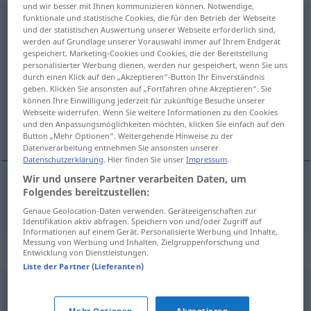
und wir besser mit Ihnen kommunizieren können. Notwendige,
funktionale und statistische Cookies, die für den Betrieb der Webseite
Kontrahent
[kɔntraˈhɛnt(ɪn)]
m
<
Kontrahenten
;
und der statistischen Auswertung unserer Webseite erforderlich sind,
Kontrahenten
>
Kontrahentin
(
f
)
<
Kontrahentin
;
werden auf Grundlage unserer Vorauswahl immer auf Ihrem Endgerät
gespeichert. Marketing-Cookies und Cookies, die der Bereitstellung
Kontrahentinnen
>
personalisierter Werbung dienen, werden nur gespeichert, wenn Sie uns
durch einen Klick auf den „Akzeptieren“-Button Ihr Einverständnis
Übersicht aller Übersetzungen
geben. Klicken Sie ansonsten auf „Fortfahren ohne Akzeptieren“. Sie
(Für mehr Details die Übersetzung anklicken/antippen)
können Ihre Einwilligung jederzeit für zukünftige Besuche unserer
Webseite widerrufen. Wenn Sie weitere Informationen zu den Cookies
und den Anpassungsmöglichkeiten möchten, klicken Sie einfach auf den
adversaire
Button „Mehr Optionen“. Weitergehende Hinweise zu der
Datenverarbeitung entnehmen Sie ansonsten unserer
Datenschutzerklärung
. Hier finden Sie unser
Impressum
.
Wir und unsere Partner verarbeiten Daten, um
Folgendes bereitzustellen:
adversaire
m/f
Kontrahent
Genaue Geolocation-Daten verwenden. Geräteeigenschaften zur
Identifikation aktiv abfragen. Speichern von und/oder Zugriff auf
Informationen auf einem Gerät. Personalisierte Werbung und Inhalte,
Messung von Werbung und Inhalten, Zielgruppenforschung und
Synonyme für "Kontrahent"
Entwicklung von Dienstleistungen.
Liste der Partner (Lieferanten)
Antagonist
,
Konkurrent
,
Sparringspartner (fig.)
,
Mehr Optionen
Akzeptieren