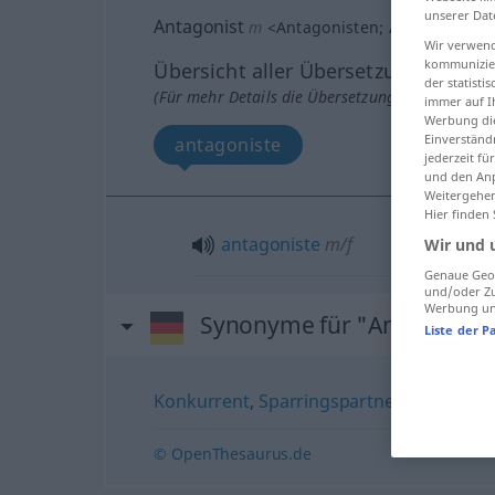
unserer Dat
Antagonist
m
<
Antagonisten
;
Antagonisten
Wir verwend
kommunizier
Übersicht aller Übersetzungen
der statist
(Für mehr Details die Übersetzung anklicken/an
immer auf I
Werbung die
Einverständ
antagoniste
jederzeit f
und den Anp
Weitergehen
Hier finden
antagoniste
m/f
Wir und 
Genaue Geol
und/oder Zu
Werbung und
Synonyme für "Antagonist
Liste der P
Konkurrent
,
Sparringspartner (fig.)
,
Wide
© OpenThesaurus.de