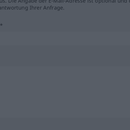
us. Die Angabe der E-Mail-Adresse ist optional und 
ntwortung Ihrer Anfrage.
?*