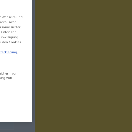
er Webseite und
 Vorauswahl
sonalisierter
Button Ihr
Einwilligung
zu den Cookies
.
zerklärung
.
eichern von
sung von