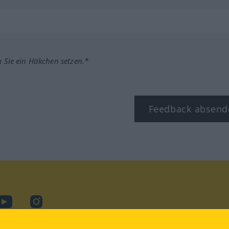
m Sie ein Häkchen setzen.*
Feedback absend
ook
YouTube
Instagram