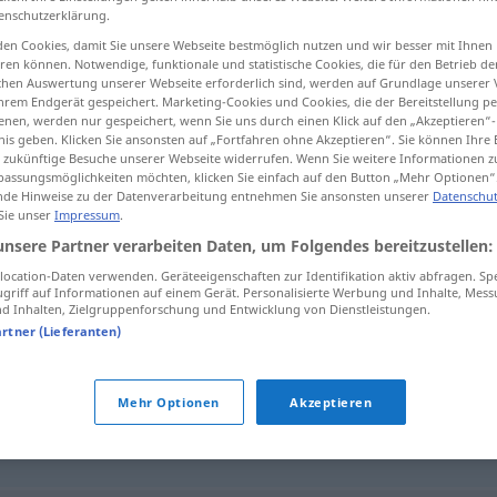
enschutzerklärung.
>
Antagonistin
f
<
Antagonistin
;
Antagonistinnen
>
en Cookies, damit Sie unsere Webseite bestmöglich nutzen und wir besser mit Ihnen
en können. Notwendige, funktionale und statistische Cookies, die für den Betrieb d
ischen Auswertung unserer Webseite erforderlich sind, werden auf Grundlage unserer
tippen)
hrem Endgerät gespeichert. Marketing-Cookies und Cookies, die der Bereitstellung per
nen, werden nur gespeichert, wenn Sie uns durch einen Klick auf den „Akzeptieren“-
nis geben. Klicken Sie ansonsten auf „Fortfahren ohne Akzeptieren“. Sie können Ihre 
ür zukünftige Besuche unserer Webseite widerrufen. Wenn Sie weitere Informationen 
assungsmöglichkeiten möchten, klicken Sie einfach auf den Button „Mehr Optionen“
de Hinweise zu der Datenverarbeitung entnehmen Sie ansonsten unserer
Datenschut
 Sie unser
Impressum
.
Antagonist
unsere Partner verarbeiten Daten, um Folgendes bereitzustellen:
ocation-Daten verwenden. Geräteeigenschaften zur Identifikation aktiv abfragen. Sp
griff auf Informationen auf einem Gerät. Personalisierte Werbung und Inhalte, Mes
 Inhalten, Zielgruppenforschung und Entwicklung von Dienstleistungen.
"
artner (Lieferanten)
rsacher
,
Kontrahent
,
Opponent
,
Rivale
,
Feind
,
Gegner
Mehr Optionen
Akzeptieren