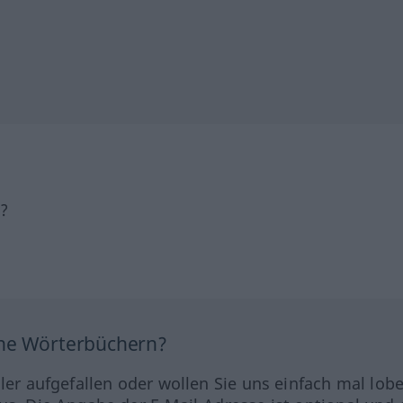
h?
ine Wörterbüchern?
hler aufgefallen oder wollen Sie uns einfach mal lob