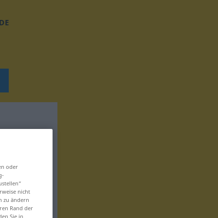
DE
en oder
g-
ustellen“
rweise nicht
en zu ändern
eren Rand der
den Sie in