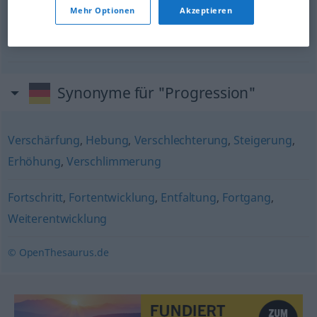
kalte Progression
Mehr Optionen
Akzeptieren
f
progression
à
froid
Synonyme für "Progression"
Verschärfung
,
Hebung
,
Verschlechterung
,
Steigerung
,
Erhöhung
,
Verschlimmerung
Fortschritt
,
Fortentwicklung
,
Entfaltung
,
Fortgang
,
Weiterentwicklung
© OpenThesaurus.de