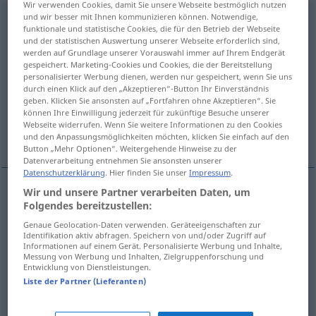
Wir verwenden Cookies, damit Sie unsere Webseite bestmöglich nutzen
und wir besser mit Ihnen kommunizieren können. Notwendige,
Progression
[progrɛsiˈoːn]
f
<
Progression
;
Progressionen
>
funktionale und statistische Cookies, die für den Betrieb der Webseite
und der statistischen Auswertung unserer Webseite erforderlich sind,
Übersicht aller Übersetzungen
werden auf Grundlage unserer Vorauswahl immer auf Ihrem Endgerät
gespeichert. Marketing-Cookies und Cookies, die der Bereitstellung
(Für mehr Details die Übersetzung anklicken/antippen)
personalisierter Werbung dienen, werden nur gespeichert, wenn Sie uns
durch einen Klick auf den „Akzeptieren“-Button Ihr Einverständnis
progression
progressivité
geben. Klicken Sie ansonsten auf „Fortfahren ohne Akzeptieren“. Sie
können Ihre Einwilligung jederzeit für zukünftige Besuche unserer
Webseite widerrufen. Wenn Sie weitere Informationen zu den Cookies
Weitere Beispiele...
und den Anpassungsmöglichkeiten möchten, klicken Sie einfach auf den
Button „Mehr Optionen“. Weitergehende Hinweise zu der
Datenverarbeitung entnehmen Sie ansonsten unserer
Datenschutzerklärung
. Hier finden Sie unser
Impressum
.
Wir und unsere Partner verarbeiten Daten, um
Folgendes bereitzustellen:
progression
f
Progression
Fortschreiten
GEH
Genaue Geolocation-Daten verwenden. Geräteeigenschaften zur
Identifikation aktiv abfragen. Speichern von und/oder Zugriff auf
Informationen auf einem Gerät. Personalisierte Werbung und Inhalte,
progressivité
f
Progression
Messung von Werbung und Inhalten, Zielgruppenforschung und
STEUERWESEN
Entwicklung von Dienstleistungen.
Liste der Partner (Lieferanten)
Beispiele