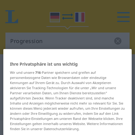
Deutsch-Französisch Wörterbuch
Progression
Ihre Privatsphäre ist uns wichtig
Deutsch-Französisch Übersetzung
Wir und unsere
716
-Partner speichern und greifen auf
personenbezogene Daten wie Browserdaten oder eindeutige
für "Progression"
Kennungen auf Ihrem Gerät zu. Durch Auswahl von Akzeptieren
aktivieren Sie Tracking-Technologien für die unter „Wir und unsere
Partner verarbeiten Daten, um Ihnen Dienste bereitzustellen“
aufgeführten Zwecke. Wenn Tracker deaktiviert sind, sind manche
"Progression" Französisch
Inhalte und Anzeigen möglicherweise nicht mehr so relevant für Sie. Sie
können dieses Menü jederzeit wieder aufrufen, um Ihre Einstellungen zu
Übersetzung
ändern oder Ihre Einwilligung zu widerrufen, indem Sie auf den Link
Privatsphäre-Einstellungen am unteren Rand der Webseite klicken. Ihre
Einstellungen gelten innerhalb unseres Website. Weitere Informationen
„Progression“
: Femininum
finden Sie in unserer Datenschutzerklärung.