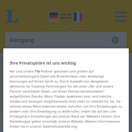
Deutsch-Französisch Wörterbuch
Fortgang
Ihre Privatsphäre ist uns wichtig
Deutsch-Französisch Übersetzung
Wir und unsere
716
-Partner speichern und greifen auf
personenbezogene Daten wie Browserdaten oder eindeutige
für "Fortgang"
Kennungen auf Ihrem Gerät zu. Durch Auswahl von Akzeptieren
aktivieren Sie Tracking-Technologien für die unter „Wir und unsere
Partner verarbeiten Daten, um Ihnen Dienste bereitzustellen“
aufgeführten Zwecke. Wenn Tracker deaktiviert sind, sind manche
"Fortgang" Französisch
Inhalte und Anzeigen möglicherweise nicht mehr so relevant für Sie. Sie
können dieses Menü jederzeit wieder aufrufen, um Ihre Einstellungen zu
Übersetzung
ändern oder Ihre Einwilligung zu widerrufen, indem Sie auf den Link
Privatsphäre-Einstellungen am unteren Rand der Webseite klicken. Ihre
Einstellungen gelten innerhalb unseres Website. Weitere Informationen
„Fortgang“
: Maskulinum
finden Sie in unserer Datenschutzerklärung.