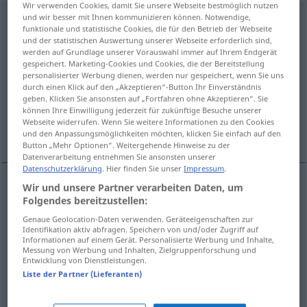
Wir verwenden Cookies, damit Sie unsere Webseite bestmöglich nutzen
und wir besser mit Ihnen kommunizieren können. Notwendige,
Fortgang
m
funktionale und statistische Cookies, die für den Betrieb der Webseite
und der statistischen Auswertung unserer Webseite erforderlich sind,
Übersicht aller Übersetzungen
werden auf Grundlage unserer Vorauswahl immer auf Ihrem Endgerät
(Für mehr Details die Übersetzung anklicken/antippen)
gespeichert. Marketing-Cookies und Cookies, die der Bereitstellung
personalisierter Werbung dienen, werden nur gespeichert, wenn Sie uns
durch einen Klick auf den „Akzeptieren“-Button Ihr Einverständnis
départ définitif
geben. Klicken Sie ansonsten auf „Fortfahren ohne Akzeptieren“. Sie
können Ihre Einwilligung jederzeit für zukünftige Besuche unserer
Webseite widerrufen. Wenn Sie weitere Informationen zu den Cookies
continuation, poursuite, développement
und den Anpassungsmöglichkeiten möchten, klicken Sie einfach auf den
Button „Mehr Optionen“. Weitergehende Hinweise zu der
Datenverarbeitung entnehmen Sie ansonsten unserer
Datenschutzerklärung
. Hier finden Sie unser
Impressum
.
Wir und unsere Partner verarbeiten Daten, um
départ
(définitif)
Fortgang
(≈ Weggang)
Folgendes bereitzustellen:
Genaue Geolocation-Daten verwenden. Geräteeigenschaften zur
Identifikation aktiv abfragen. Speichern von und/oder Zugriff auf
Informationen auf einem Gerät. Personalisierte Werbung und Inhalte,
continuation
f
Fortgang
(≈ Fortsetzung)
Messung von Werbung und Inhalten, Zielgruppenforschung und
Entwicklung von Dienstleistungen.
Liste der Partner (Lieferanten)
poursuite
f
Fortgang