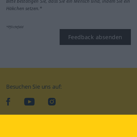
Bitte bestätigen Sie, dass Sie ein Mensch sind, indem Sie ein
Häkchen setzen.*
*Pflichtfeld
Feedback absenden
Besuchen Sie uns auf:
facebook
YouTube
Instagram
Langenscheidt