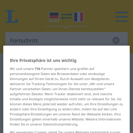
Ihre Privatsphäre ist uns wichtig
Deutsch-Französisch Wörterbuch
Fortschritt
Wir und unsere
716
-Partner speichern und greifen auf
Deutsch-Französisch Übersetzung
personenbezogene Daten wie Browserdaten oder eindeutige
Kennungen auf Ihrem Gerät zu. Durch Auswahl von Akzeptieren
für "Fortschritt"
aktivieren Sie Tracking-Technologien für die unter „Wir und unsere
Partner verarbeiten Daten, um Ihnen Dienste bereitzustellen“
aufgeführten Zwecke. Wenn Tracker deaktiviert sind, sind manche
"Fortschritt" Französisch
Inhalte und Anzeigen möglicherweise nicht mehr so relevant für Sie. Sie
können dieses Menü jederzeit wieder aufrufen, um Ihre Einstellungen zu
Übersetzung
ändern oder Ihre Einwilligung zu widerrufen, indem Sie auf den Link
Privatsphäre-Einstellungen am unteren Rand der Webseite klicken. Ihre
Einstellungen gelten innerhalb unseres Website. Weitere Informationen
finden Sie in unserer Datenschutzerklärung.
„Fortschritt“
: Maskulinum
Wir verwenden Cookies, damit Sie unsere Webseite bestmöglich nutzen