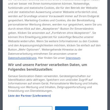
und wir besser mit Ihnen kommunizieren können. Notwendige,
Fortschritt
m
funktionale und statistische Cookies, die für den Betrieb der Webseite
und der statistischen Auswertung unserer Webseite erforderlich sind,
werden auf Grundlage unserer Vorauswahl immer auf Ihrem Endgerät
Übersicht aller Übersetzungen
gespeichert. Marketing-Cookies und Cookies, die der Bereitstellung
(Für mehr Details die Übersetzung anklicken/antippen)
personalisierter Werbung dienen, werden nur gespeichert, wenn Sie uns
durch einen Klick auf den „Akzeptieren“-Button Ihr Einverständnis
geben. Klicken Sie ansonsten auf „Fortfahren ohne Akzeptieren“. Sie
progrès
können Ihre Einwilligung jederzeit für zukünftige Besuche unserer
Webseite widerrufen. Wenn Sie weitere Informationen zu den Cookies
und den Anpassungsmöglichkeiten möchten, klicken Sie einfach auf den
Button „Mehr Optionen“. Weitergehende Hinweise zu der
Datenverarbeitung entnehmen Sie ansonsten unserer
Datenschutzerklärung
. Hier finden Sie unser
Impressum
.
progrès
m
Fortschritt
Wir und unsere Partner verarbeiten Daten, um
Folgendes bereitzustellen:
Genaue Geolocation-Daten verwenden. Geräteeigenschaften zur
Identifikation aktiv abfragen. Speichern von und/oder Zugriff auf
Synonyme für "Fortschritt"
Informationen auf einem Gerät. Personalisierte Werbung und Inhalte,
Messung von Werbung und Inhalten, Zielgruppenforschung und
Entwicklung von Dienstleistungen.
Liste der Partner (Lieferanten)
Fortentwicklung
,
Entfaltung
,
Progression
,
Fortgang
,
Weiterentwicklung