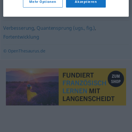
Mehr Optionen
Akzeptieren
Fortgang
,
Geschehen
,
Verlauf
,
Ablauf
Verbesserung
,
Quantensprung (ugs., fig.)
,
Fortentwicklung
© OpenThesaurus.de