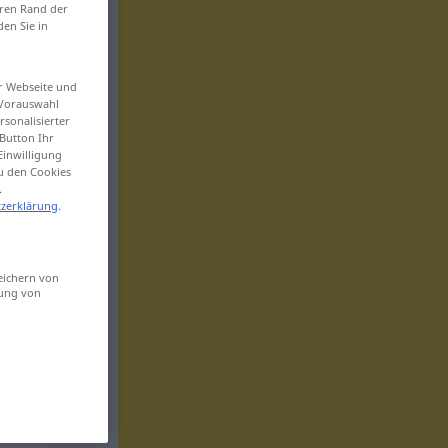
eren Rand der
den Sie in
er Webseite und
 Vorauswahl
sonalisierter
Button Ihr
Einwilligung
zu den Cookies
.
zerklärung
.
eichern von
sung von