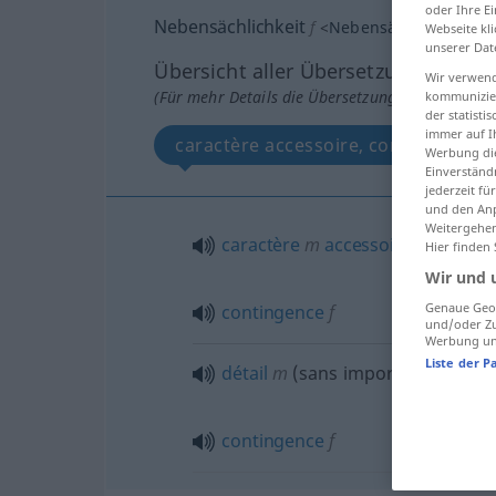
oder Ihre E
Nebensächlichkeit
f
<
Nebensächlichkeit
;
N
Webseite kli
unserer Dat
Übersicht aller Übersetzungen
Wir verwend
(Für mehr Details die Übersetzung anklicken/an
kommunizier
der statist
immer auf I
caractère accessoire, contingence
Werbung die
Einverständ
jederzeit f
und den Anp
Weitergehen
caractère
m
accessoire
Hier finden
Wir und 
Genaue Geol
contingence
f
und/oder Zu
Werbung und
Liste der P
détail
m
(sans importance)
contingence
f