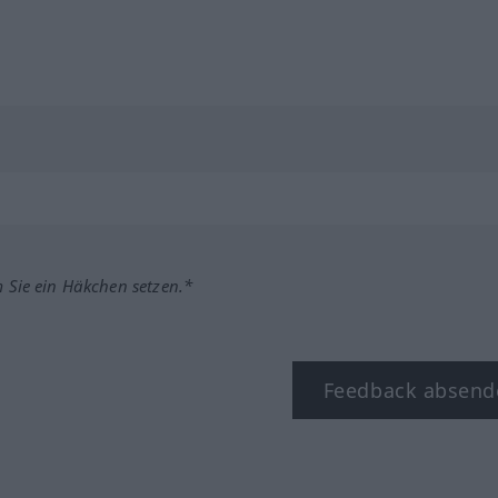
m Sie ein Häkchen setzen.*
Feedback absend