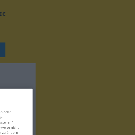
DE
en oder
g-
ustellen“
rweise nicht
en zu ändern