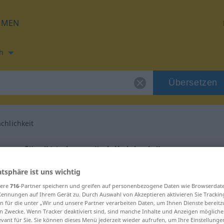
HMEN
h
Übersetzen
chlichkeit
ung für "Nebensächlichkeit"
atsphäre ist uns wichtig
ch Übersetzung
sere
716
-Partner speichern und greifen auf personenbezogene Daten wie Browserdat
Kennungen auf Ihrem Gerät zu. Durch Auswahl von Akzeptieren aktivieren Sie Trackin
n für die unter „Wir und unsere Partner verarbeiten Daten, um Ihnen Dienste bereitz
ninum
n Zwecke. Wenn Tracker deaktiviert sind, sind manche Inhalte und Anzeigen mögliche
evant für Sie. Sie können dieses Menü jederzeit wieder aufrufen, um Ihre Einstellung