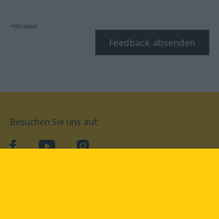
*Pflichtfeld
Feedback absenden
Besuchen Sie uns auf:
facebook
YouTube
Instagram
Langenscheidt