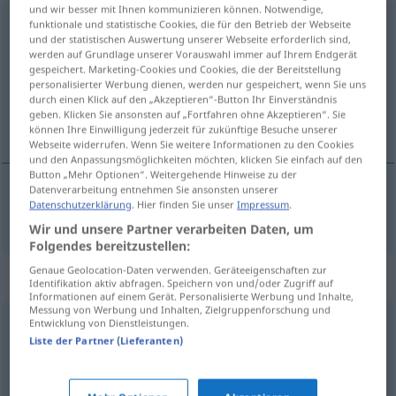
und wir besser mit Ihnen kommunizieren können. Notwendige,
Kleckerkram
funktionale und statistische Cookies, die für den Betrieb der Webseite
m
UMG
PEJ
und der statistischen Auswertung unserer Webseite erforderlich sind,
werden auf Grundlage unserer Vorauswahl immer auf Ihrem Endgerät
Übersicht aller Übersetzungen
gespeichert. Marketing-Cookies und Cookies, die der Bereitstellung
(Für mehr Details die Übersetzung anklicken/antippen)
personalisierter Werbung dienen, werden nur gespeichert, wenn Sie uns
durch einen Klick auf den „Akzeptieren“-Button Ihr Einverständnis
geben. Klicken Sie ansonsten auf „Fortfahren ohne Akzeptieren“. Sie
broutilles
können Ihre Einwilligung jederzeit für zukünftige Besuche unserer
Webseite widerrufen. Wenn Sie weitere Informationen zu den Cookies
und den Anpassungsmöglichkeiten möchten, klicken Sie einfach auf den
Button „Mehr Optionen“. Weitergehende Hinweise zu der
Datenverarbeitung entnehmen Sie ansonsten unserer
Datenschutzerklärung
. Hier finden Sie unser
Impressum
.
broutilles
fpl
Kleckerkram
Wir und unsere Partner verarbeiten Daten, um
Folgendes bereitzustellen:
Genaue Geolocation-Daten verwenden. Geräteeigenschaften zur
Synonyme für "Kleckerkram"
Identifikation aktiv abfragen. Speichern von und/oder Zugriff auf
Informationen auf einem Gerät. Personalisierte Werbung und Inhalte,
Messung von Werbung und Inhalten, Zielgruppenforschung und
Entwicklung von Dienstleistungen.
Pillepalle (ugs.)
,
Nebensächlichkeit
,
Unwichtigkeit
,
Liste der Partner (Lieferanten)
Nebensache
,
Bagatelle
,
Pipifax (ugs.)
,
Lappalie
,
Nichtigkeit
,
Kleinigkeit
,
Belanglosigkeit
,
Marginalie