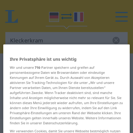
Ihre Privatsphäre ist uns wichtig
Deutsch-Französisch Wörterbuch
Kleckerkram
Wir und unsere
716
-Partner speichern und greifen auf
Deutsch-Französisch Übersetzung
personenbezogene Daten wie Browserdaten oder eindeutige
Kennungen auf Ihrem Gerät zu. Durch Auswahl von Akzeptieren
für "Kleckerkram"
aktivieren Sie Tracking-Technologien für die unter „Wir und unsere
Partner verarbeiten Daten, um Ihnen Dienste bereitzustellen“
aufgeführten Zwecke. Wenn Tracker deaktiviert sind, sind manche
Inhalte und Anzeigen möglicherweise nicht mehr so relevant für Sie. Sie
"Kleckerkram" Französisch
können dieses Menü jederzeit wieder aufrufen, um Ihre Einstellungen zu
Übersetzung
ändern oder Ihre Einwilligung zu widerrufen, indem Sie auf den Link
Privatsphäre-Einstellungen am unteren Rand der Webseite klicken. Ihre
Einstellungen gelten innerhalb unseres Website. Weitere Informationen
finden Sie in unserer Datenschutzerklärung.
„Kleckerkram“
: Maskulinum
Wir verwenden Cookies, damit Sie unsere Webseite bestmöglich nutzen