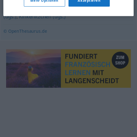
Mehr Optionen
Akzeptieren
(geh.)
,
Banalität
,
Geringfügigkeit
,
Kiki (ugs.)
,
Kleinkram
(ugs.)
,
Kinkerlitzchen (ugs.)
© OpenThesaurus.de