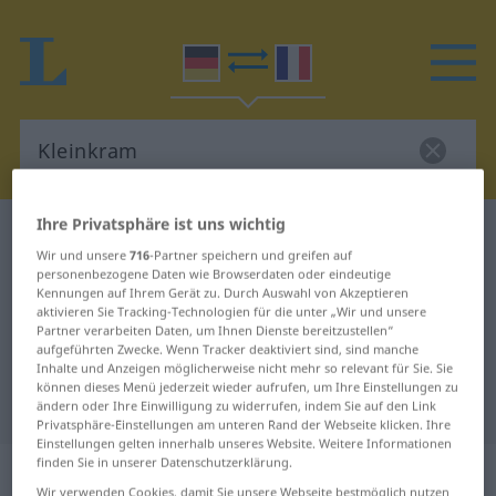
Ihre Privatsphäre ist uns wichtig
Deutsch-Französisch Wörterbuch
Kleinkram
Wir und unsere
716
-Partner speichern und greifen auf
Deutsch-Französisch Übersetzung
personenbezogene Daten wie Browserdaten oder eindeutige
Kennungen auf Ihrem Gerät zu. Durch Auswahl von Akzeptieren
für "Kleinkram"
aktivieren Sie Tracking-Technologien für die unter „Wir und unsere
Partner verarbeiten Daten, um Ihnen Dienste bereitzustellen“
aufgeführten Zwecke. Wenn Tracker deaktiviert sind, sind manche
"Kleinkram" Französisch
Inhalte und Anzeigen möglicherweise nicht mehr so relevant für Sie. Sie
können dieses Menü jederzeit wieder aufrufen, um Ihre Einstellungen zu
Übersetzung
ändern oder Ihre Einwilligung zu widerrufen, indem Sie auf den Link
Privatsphäre-Einstellungen am unteren Rand der Webseite klicken. Ihre
Einstellungen gelten innerhalb unseres Website. Weitere Informationen
finden Sie in unserer Datenschutzerklärung.
„Kleinkram“
: Maskulinum
Wir verwenden Cookies, damit Sie unsere Webseite bestmöglich nutzen