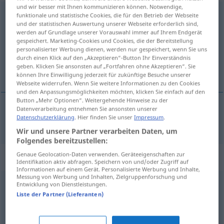
und wir besser mit Ihnen kommunizieren können. Notwendige,
Kleinkram
m
funktionale und statistische Cookies, die für den Betrieb der Webseite
UMG
und der statistischen Auswertung unserer Webseite erforderlich sind,
werden auf Grundlage unserer Vorauswahl immer auf Ihrem Endgerät
Übersicht aller Übersetzungen
gespeichert. Marketing-Cookies und Cookies, die der Bereitstellung
(Für mehr Details die Übersetzung anklicken/antippen)
personalisierter Werbung dienen, werden nur gespeichert, wenn Sie uns
durch einen Klick auf den „Akzeptieren“-Button Ihr Einverständnis
geben. Klicken Sie ansonsten auf „Fortfahren ohne Akzeptieren“. Sie
babioles
können Ihre Einwilligung jederzeit für zukünftige Besuche unserer
Webseite widerrufen. Wenn Sie weitere Informationen zu den Cookies
und den Anpassungsmöglichkeiten möchten, klicken Sie einfach auf den
Button „Mehr Optionen“. Weitergehende Hinweise zu der
Datenverarbeitung entnehmen Sie ansonsten unserer
Datenschutzerklärung
. Hier finden Sie unser
Impressum
.
babioles
fpl
Kleinkram
Wir und unsere Partner verarbeiten Daten, um
Folgendes bereitzustellen:
Genaue Geolocation-Daten verwenden. Geräteeigenschaften zur
Synonyme für "Kleinkram"
Identifikation aktiv abfragen. Speichern von und/oder Zugriff auf
Informationen auf einem Gerät. Personalisierte Werbung und Inhalte,
Messung von Werbung und Inhalten, Zielgruppenforschung und
Entwicklung von Dienstleistungen.
Krimskrams
Liste der Partner (Lieferanten)
Pillepalle (ugs.)
,
Nebensächlichkeit
,
Kleckerkram (ugs.)
,