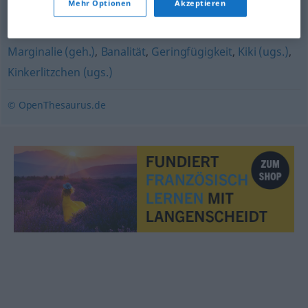
Mehr Optionen
Akzeptieren
Unwichtigkeit
,
Nebensache
,
Bagatelle
,
Pipifax (ugs.)
,
Lappalie
,
Nichtigkeit
,
Kleinigkeit
,
Belanglosigkeit
,
Marginalie (geh.)
,
Banalität
,
Geringfügigkeit
,
Kiki (ugs.)
,
Kinkerlitzchen (ugs.)
© OpenThesaurus.de