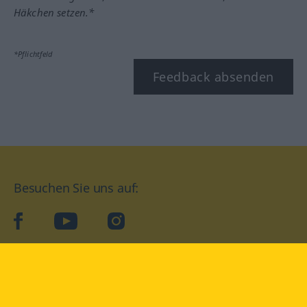
Häkchen setzen.*
*Pflichtfeld
Feedback absenden
Besuchen Sie uns auf:
facebook
YouTube
Instagram
Langenscheidt